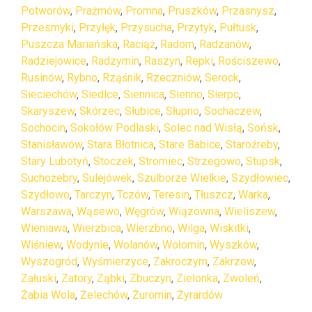
Potworów
,
Prażmów
,
Promna
,
Pruszków
,
Przasnysz
,
Przesmyki
,
Przyłęk
,
Przysucha
,
Przytyk
,
Pułtusk
,
Puszcza Mariańska
,
Raciąż
,
Radom
,
Radzanów
,
Radziejowice
,
Radzymin
,
Raszyn
,
Repki
,
Rościszewo
,
Rusinów
,
Rybno
,
Rząśnik
,
Rzeczniów
,
Serock
,
Sieciechów
,
Siedlce
,
Siennica
,
Sienno
,
Sierpc
,
Skaryszew
,
Skórzec
,
Słubice
,
Słupno
,
Sochaczew
,
Sochocin
,
Sokołów Podlaski
,
Solec nad Wisłą
,
Sońsk
,
Stanisławów
,
Stara Błotnica
,
Stare Babice
,
Staroźreby
,
Stary Lubotyń
,
Stoczek
,
Stromiec
,
Strzegowo
,
Stupsk
,
Suchożebry
,
Sulejówek
,
Szulborze Wielkie
,
Szydłowiec
,
Szydłowo
,
Tarczyn
,
Tczów
,
Teresin
,
Tłuszcz
,
Warka
,
Warszawa
,
Wąsewo
,
Węgrów
,
Wiązowna
,
Wieliszew
,
Wieniawa
,
Wierzbica
,
Wierzbno
,
Wilga
,
Wiskitki
,
Wiśniew
,
Wodynie
,
Wolanów
,
Wołomin
,
Wyszków
,
Wyszogród
,
Wyśmierzyce
,
Zakroczym
,
Zakrzew
,
Załuski
,
Zatory
,
Ząbki
,
Zbuczyn
,
Zielonka
,
Zwoleń
,
Żabia Wola
,
Żelechów
,
Żuromin
,
Żyrardów