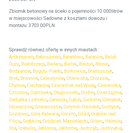
Zbiornik betonowy na ścieki o pojemności 10 000litrów
w miejscowości Sadowne z kosztami dowozu i
montażu: 3703.00PLN
Sprawdź również ofertę w innych miastach :
Andrzejewo
,
Baboszewo
,
Baranowo
,
Baranów
,
Belsk
Duży
,
Białobrzegi
,
Bielany
,
Bielsk
,
Bieżuń
,
Błonie
,
Bodzanów
,
Boguty-Pianki
,
Borkowice
,
Brańszczyk
,
Brok
,
Brwinów
,
Celestynów
,
Chlewiska
,
Chorzele
,
Chynów
,
Ciechanów
,
Czerwińsk nad Wisłą
,
Czerwonka
,
Czosnów
,
Dąbrówka
,
Długosiodło
,
Drobin
,
Dzierzążnia
,
Garbatka-Letnisko
,
Garwolin
,
Gąbin
,
Gielniów
,
Glinojeck
,
Głowaczów
,
Gniewoszów
,
Gołymin-Ośrodek
,
Gostynin
,
Gozdowo
,
Góra Kalwaria
,
Górzno
,
Gózd
,
Grabów nad
Pilicą
,
Grębków
,
Grodzisk Mazowiecki
,
Grójec
,
Halinów
,
Iłża
,
Izabelin
,
Jabłonna
,
Jaktorów
,
Jastrząb
,
Jastrzębia
,