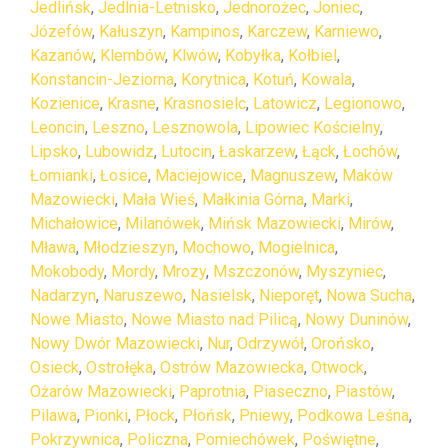
Jedlińsk
,
Jedlnia-Letnisko
,
Jednorożec
,
Joniec
,
Józefów
,
Kałuszyn
,
Kampinos
,
Karczew
,
Karniewo
,
Kazanów
,
Klembów
,
Klwów
,
Kobyłka
,
Kołbiel
,
Konstancin-Jeziorna
,
Korytnica
,
Kotuń
,
Kowala
,
Kozienice
,
Krasne
,
Krasnosielc
,
Latowicz
,
Legionowo
,
Leoncin
,
Leszno
,
Lesznowola
,
Lipowiec Kościelny
,
Lipsko
,
Lubowidz
,
Lutocin
,
Łaskarzew
,
Łąck
,
Łochów
,
Łomianki
,
Łosice
,
Maciejowice
,
Magnuszew
,
Maków
Mazowiecki
,
Mała Wieś
,
Małkinia Górna
,
Marki
,
Michałowice
,
Milanówek
,
Mińsk Mazowiecki
,
Mirów
,
Mława
,
Młodzieszyn
,
Mochowo
,
Mogielnica
,
Mokobody
,
Mordy
,
Mrozy
,
Mszczonów
,
Myszyniec
,
Nadarzyn
,
Naruszewo
,
Nasielsk
,
Nieporęt
,
Nowa Sucha
,
Nowe Miasto
,
Nowe Miasto nad Pilicą
,
Nowy Duninów
,
Nowy Dwór Mazowiecki
,
Nur
,
Odrzywół
,
Orońsko
,
Osieck
,
Ostrołęka
,
Ostrów Mazowiecka
,
Otwock
,
Ożarów Mazowiecki
,
Paprotnia
,
Piaseczno
,
Piastów
,
Pilawa
,
Pionki
,
Płock
,
Płońsk
,
Pniewy
,
Podkowa Leśna
,
Pokrzywnica
,
Policzna
,
Pomiechówek
,
Poświętne
,