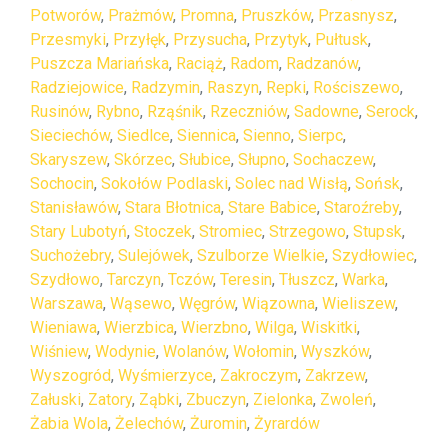
Potworów
,
Prażmów
,
Promna
,
Pruszków
,
Przasnysz
,
Przesmyki
,
Przyłęk
,
Przysucha
,
Przytyk
,
Pułtusk
,
Puszcza Mariańska
,
Raciąż
,
Radom
,
Radzanów
,
Radziejowice
,
Radzymin
,
Raszyn
,
Repki
,
Rościszewo
,
Rusinów
,
Rybno
,
Rząśnik
,
Rzeczniów
,
Sadowne
,
Serock
,
Sieciechów
,
Siedlce
,
Siennica
,
Sienno
,
Sierpc
,
Skaryszew
,
Skórzec
,
Słubice
,
Słupno
,
Sochaczew
,
Sochocin
,
Sokołów Podlaski
,
Solec nad Wisłą
,
Sońsk
,
Stanisławów
,
Stara Błotnica
,
Stare Babice
,
Staroźreby
,
Stary Lubotyń
,
Stoczek
,
Stromiec
,
Strzegowo
,
Stupsk
,
Suchożebry
,
Sulejówek
,
Szulborze Wielkie
,
Szydłowiec
,
Szydłowo
,
Tarczyn
,
Tczów
,
Teresin
,
Tłuszcz
,
Warka
,
Warszawa
,
Wąsewo
,
Węgrów
,
Wiązowna
,
Wieliszew
,
Wieniawa
,
Wierzbica
,
Wierzbno
,
Wilga
,
Wiskitki
,
Wiśniew
,
Wodynie
,
Wolanów
,
Wołomin
,
Wyszków
,
Wyszogród
,
Wyśmierzyce
,
Zakroczym
,
Zakrzew
,
Załuski
,
Zatory
,
Ząbki
,
Zbuczyn
,
Zielonka
,
Zwoleń
,
Żabia Wola
,
Żelechów
,
Żuromin
,
Żyrardów