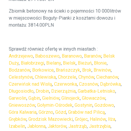
Zbiornik betonowy na ścieki o pojemności 10 000litrów
w miejscowości Boguty-Pianki z kosztami dowozu i
montażu: 3814.00PLN
Sprawdź również ofertę w innych miastach :
Andrzejewo
,
Baboszewo
,
Baranowo
,
Baranów
,
Belsk
Duży
,
Białobrzegi
,
Bielany
,
Bielsk
,
Bieżuń
,
Błonie
,
Bodzanów
,
Borkowice
,
Brańszczyk
,
Brok
,
Brwinów
,
Celestynów
,
Chlewiska
,
Chorzele
,
Chynów
,
Ciechanów
,
Czerwińsk nad Wisłą
,
Czerwonka
,
Czosnów
,
Dąbrówka
,
Długosiodło
,
Drobin
,
Dzierzążnia
,
Garbatka-Letnisko
,
Garwolin
,
Gąbin
,
Gielniów
,
Glinojeck
,
Głowaczów
,
Gniewoszów
,
Gołymin-Ośrodek
,
Gostynin
,
Gozdowo
,
Góra Kalwaria
,
Górzno
,
Gózd
,
Grabów nad Pilicą
,
Grębków
,
Grodzisk Mazowiecki
,
Grójec
,
Halinów
,
Iłża
,
Izabelin
,
Jabłonna
,
Jaktorów
,
Jastrząb
,
Jastrzębia
,