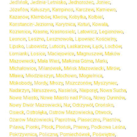
Jedlińsk
,
Jedlnia-Letnisko
,
Jednorożec
,
Joniec
,
Józefów
,
Kałuszyn
,
Kampinos
,
Karczew
,
Karniewo
,
Kazanów
,
Klembów
,
Klwów
,
Kobyłka
,
Kołbiel
,
Konstancin-Jeziorna
,
Korytnica
,
Kotuń
,
Kowala
,
Kozienice
,
Krasne
,
Krasnosielc
,
Latowicz
,
Legionowo
,
Leoncin
,
Leszno
,
Lesznowola
,
Lipowiec Kościelny
,
Lipsko
,
Lubowidz
,
Lutocin
,
Łaskarzew
,
Łąck
,
Łochów
,
Łomianki
,
Łosice
,
Maciejowice
,
Magnuszew
,
Maków
Mazowiecki
,
Mała Wieś
,
Małkinia Górna
,
Marki
,
Michałowice
,
Milanówek
,
Mińsk Mazowiecki
,
Mirów
,
Mława
,
Młodzieszyn
,
Mochowo
,
Mogielnica
,
Mokobody
,
Mordy
,
Mrozy
,
Mszczonów
,
Myszyniec
,
Nadarzyn
,
Naruszewo
,
Nasielsk
,
Nieporęt
,
Nowa Sucha
,
Nowe Miasto
,
Nowe Miasto nad Pilicą
,
Nowy Duninów
,
Nowy Dwór Mazowiecki
,
Nur
,
Odrzywół
,
Orońsko
,
Osieck
,
Ostrołęka
,
Ostrów Mazowiecka
,
Otwock
,
Ożarów Mazowiecki
,
Paprotnia
,
Piaseczno
,
Piastów
,
Pilawa
,
Pionki
,
Płock
,
Płońsk
,
Pniewy
,
Podkowa Leśna
,
Pokrzywnica
,
Policzna
,
Pomiechówek
,
Poświętne
,