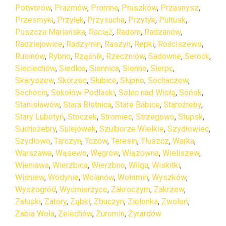
Potworów
,
Prażmów
,
Promna
,
Pruszków
,
Przasnysz
,
Przesmyki
,
Przyłęk
,
Przysucha
,
Przytyk
,
Pułtusk
,
Puszcza Mariańska
,
Raciąż
,
Radom
,
Radzanów
,
Radziejowice
,
Radzymin
,
Raszyn
,
Repki
,
Rościszewo
,
Rusinów
,
Rybno
,
Rząśnik
,
Rzeczniów
,
Sadowne
,
Serock
,
Sieciechów
,
Siedlce
,
Siennica
,
Sienno
,
Sierpc
,
Skaryszew
,
Skórzec
,
Słubice
,
Słupno
,
Sochaczew
,
Sochocin
,
Sokołów Podlaski
,
Solec nad Wisłą
,
Sońsk
,
Stanisławów
,
Stara Błotnica
,
Stare Babice
,
Staroźreby
,
Stary Lubotyń
,
Stoczek
,
Stromiec
,
Strzegowo
,
Stupsk
,
Suchożebry
,
Sulejówek
,
Szulborze Wielkie
,
Szydłowiec
,
Szydłowo
,
Tarczyn
,
Tczów
,
Teresin
,
Tłuszcz
,
Warka
,
Warszawa
,
Wąsewo
,
Węgrów
,
Wiązowna
,
Wieliszew
,
Wieniawa
,
Wierzbica
,
Wierzbno
,
Wilga
,
Wiskitki
,
Wiśniew
,
Wodynie
,
Wolanów
,
Wołomin
,
Wyszków
,
Wyszogród
,
Wyśmierzyce
,
Zakroczym
,
Zakrzew
,
Załuski
,
Zatory
,
Ząbki
,
Zbuczyn
,
Zielonka
,
Zwoleń
,
Żabia Wola
,
Żelechów
,
Żuromin
,
Żyrardów