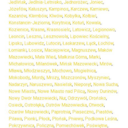
Jedlińsk
,
Jedlnia-Letnisko
,
Jednorożec
,
Joniec
,
Józefów
,
Kałuszyn
,
Kampinos
,
Karczew
,
Karniewo
,
Kazanów
,
Klembów
,
Klwów
,
Kobyłka
,
Kołbiel
,
Konstancin-Jeziorna
,
Korytnica
,
Kotuń
,
Kowala
,
Kozienice
,
Krasne
,
Krasnosielc
,
Latowicz
,
Legionowo
,
Leoncin
,
Leszno
,
Lesznowola
,
Lipowiec Kościelny
,
Lipsko
,
Lubowidz
,
Lutocin
,
Łaskarzew
,
Łąck
,
Łochów
,
Łomianki
,
Łosice
,
Maciejowice
,
Magnuszew
,
Maków
Mazowiecki
,
Mała Wieś
,
Małkinia Górna
,
Marki
,
Michałowice
,
Milanówek
,
Mińsk Mazowiecki
,
Mirów
,
Mława
,
Młodzieszyn
,
Mochowo
,
Mogielnica
,
Mokobody
,
Mordy
,
Mrozy
,
Mszczonów
,
Myszyniec
,
Nadarzyn
,
Naruszewo
,
Nasielsk
,
Nieporęt
,
Nowa Sucha
,
Nowe Miasto
,
Nowe Miasto nad Pilicą
,
Nowy Duninów
,
Nowy Dwór Mazowiecki
,
Nur
,
Odrzywół
,
Orońsko
,
Osieck
,
Ostrołęka
,
Ostrów Mazowiecka
,
Otwock
,
Ożarów Mazowiecki
,
Paprotnia
,
Piaseczno
,
Piastów
,
Pilawa
,
Pionki
,
Płock
,
Płońsk
,
Pniewy
,
Podkowa Leśna
,
Pokrzywnica
,
Policzna
,
Pomiechówek
,
Poświętne
,