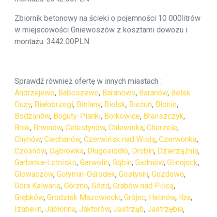
Zbiornik betonowy na ścieki o pojemności 10 000litrów
w miejscowości Gniewoszów z kosztami dowozu i
montażu: 3442.00PLN
Sprawdź również ofertę w innych miastach :
Andrzejewo
,
Baboszewo
,
Baranowo
,
Baranów
,
Belsk
Duży
,
Białobrzegi
,
Bielany
,
Bielsk
,
Bieżuń
,
Błonie
,
Bodzanów
,
Boguty-Pianki
,
Borkowice
,
Brańszczyk
,
Brok
,
Brwinów
,
Celestynów
,
Chlewiska
,
Chorzele
,
Chynów
,
Ciechanów
,
Czerwińsk nad Wisłą
,
Czerwonka
,
Czosnów
,
Dąbrówka
,
Długosiodło
,
Drobin
,
Dzierzążnia
,
Garbatka-Letnisko
,
Garwolin
,
Gąbin
,
Gielniów
,
Glinojeck
,
Głowaczów
,
Gołymin-Ośrodek
,
Gostynin
,
Gozdowo
,
Góra Kalwaria
,
Górzno
,
Gózd
,
Grabów nad Pilicą
,
Grębków
,
Grodzisk Mazowiecki
,
Grójec
,
Halinów
,
Iłża
,
Izabelin
,
Jabłonna
,
Jaktorów
,
Jastrząb
,
Jastrzębia
,