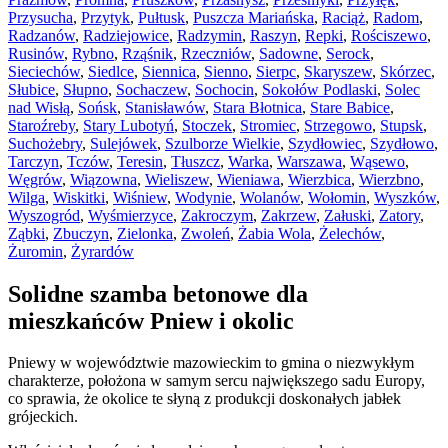
Przysucha
,
Przytyk
,
Pułtusk
,
Puszcza Mariańska
,
Raciąż
,
Radom
,
Radzanów
,
Radziejowice
,
Radzymin
,
Raszyn
,
Repki
,
Rościszewo
,
Rusinów
,
Rybno
,
Rząśnik
,
Rzeczniów
,
Sadowne
,
Serock
,
Sieciechów
,
Siedlce
,
Siennica
,
Sienno
,
Sierpc
,
Skaryszew
,
Skórzec
,
Słubice
,
Słupno
,
Sochaczew
,
Sochocin
,
Sokołów Podlaski
,
Solec
nad Wisłą
,
Sońsk
,
Stanisławów
,
Stara Błotnica
,
Stare Babice
,
Staroźreby
,
Stary Lubotyń
,
Stoczek
,
Stromiec
,
Strzegowo
,
Stupsk
,
Suchożebry
,
Sulejówek
,
Szulborze Wielkie
,
Szydłowiec
,
Szydłowo
,
Tarczyn
,
Tczów
,
Teresin
,
Tłuszcz
,
Warka
,
Warszawa
,
Wąsewo
,
Węgrów
,
Wiązowna
,
Wieliszew
,
Wieniawa
,
Wierzbica
,
Wierzbno
,
Wilga
,
Wiskitki
,
Wiśniew
,
Wodynie
,
Wolanów
,
Wołomin
,
Wyszków
,
Wyszogród
,
Wyśmierzyce
,
Zakroczym
,
Zakrzew
,
Załuski
,
Zatory
,
Ząbki
,
Zbuczyn
,
Zielonka
,
Zwoleń
,
Żabia Wola
,
Żelechów
,
Żuromin
,
Żyrardów
Solidne szamba betonowe dla
mieszkańców Pniew i okolic
Pniewy w województwie mazowieckim to gmina o niezwykłym
charakterze, położona w samym sercu największego sadu Europy,
co sprawia, że okolice te słyną z produkcji doskonałych jabłek
grójeckich.