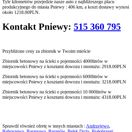
Tyle kilometrów przejedzie nasze auto z najbliżeszego placu
produkcyjnego do miasta Pniewy : 406 km, a koszt dostawy wynosi
około 1218.00PLN.
Kontakt
Pniewy
:
515 360 795
Przybliżone ceny za zbiornik w Twoim mieście
Zbiornik betonowy na ścieki o pojemności 4000litrów w
miejscowości Pniewy z kosztami dowozu i montażu: 2918.00PLN
Zbiornik betonowy na ścieki o pojemności 6000litrów w
miejscowości Pniewy z kosztami dowozu i montażu: 3218.00PLN
Zbiornik betonowy na ścieki o pojemności 10 000litrów w
miejscowości Pniewy z kosztami dowozu i montażu: 4318.00PLN
Sprawdź również ofertę w innych miastach :
Andrzejewo
,
Baboszewo
,
Baranowo
,
Baranów
,
Belsk Duży
,
Białobrzegi
,