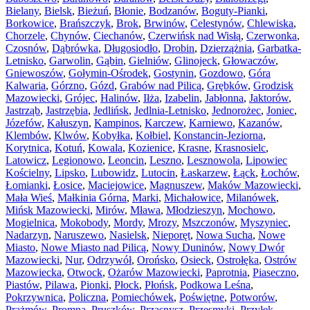
Bielany
,
Bielsk
,
Bieżuń
,
Błonie
,
Bodzanów
,
Boguty-Pianki
,
Borkowice
,
Brańszczyk
,
Brok
,
Brwinów
,
Celestynów
,
Chlewiska
,
Chorzele
,
Chynów
,
Ciechanów
,
Czerwińsk nad Wisłą
,
Czerwonka
,
Czosnów
,
Dąbrówka
,
Długosiodło
,
Drobin
,
Dzierzążnia
,
Garbatka-
Letnisko
,
Garwolin
,
Gąbin
,
Gielniów
,
Glinojeck
,
Głowaczów
,
Gniewoszów
,
Gołymin-Ośrodek
,
Gostynin
,
Gozdowo
,
Góra
Kalwaria
,
Górzno
,
Gózd
,
Grabów nad Pilicą
,
Grębków
,
Grodzisk
Mazowiecki
,
Grójec
,
Halinów
,
Iłża
,
Izabelin
,
Jabłonna
,
Jaktorów
,
Jastrząb
,
Jastrzębia
,
Jedlińsk
,
Jedlnia-Letnisko
,
Jednorożec
,
Joniec
,
Józefów
,
Kałuszyn
,
Kampinos
,
Karczew
,
Karniewo
,
Kazanów
,
Klembów
,
Klwów
,
Kobyłka
,
Kołbiel
,
Konstancin-Jeziorna
,
Korytnica
,
Kotuń
,
Kowala
,
Kozienice
,
Krasne
,
Krasnosielc
,
Latowicz
,
Legionowo
,
Leoncin
,
Leszno
,
Lesznowola
,
Lipowiec
Kościelny
,
Lipsko
,
Lubowidz
,
Lutocin
,
Łaskarzew
,
Łąck
,
Łochów
,
Łomianki
,
Łosice
,
Maciejowice
,
Magnuszew
,
Maków Mazowiecki
,
Mała Wieś
,
Małkinia Górna
,
Marki
,
Michałowice
,
Milanówek
,
Mińsk Mazowiecki
,
Mirów
,
Mława
,
Młodzieszyn
,
Mochowo
,
Mogielnica
,
Mokobody
,
Mordy
,
Mrozy
,
Mszczonów
,
Myszyniec
,
Nadarzyn
,
Naruszewo
,
Nasielsk
,
Nieporęt
,
Nowa Sucha
,
Nowe
Miasto
,
Nowe Miasto nad Pilicą
,
Nowy Duninów
,
Nowy Dwór
Mazowiecki
,
Nur
,
Odrzywół
,
Orońsko
,
Osieck
,
Ostrołęka
,
Ostrów
Mazowiecka
,
Otwock
,
Ożarów Mazowiecki
,
Paprotnia
,
Piaseczno
,
Piastów
,
Pilawa
,
Pionki
,
Płock
,
Płońsk
,
Podkowa Leśna
,
Pokrzywnica
,
Policzna
,
Pomiechówek
,
Poświętne
,
Potworów
,
Prażmów
,
Promna
,
Pruszków
,
Przasnysz
,
Przesmyki
,
Przyłęk
,