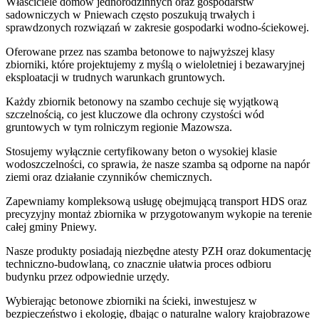
Właściciele domów jednorodzinnych oraz gospodarstw
sadowniczych w Pniewach często poszukują trwałych i
sprawdzonych rozwiązań w zakresie gospodarki wodno-ściekowej.
Oferowane przez nas szamba betonowe to najwyższej klasy
zbiorniki, które projektujemy z myślą o wieloletniej i bezawaryjnej
eksploatacji w trudnych warunkach gruntowych.
Każdy zbiornik betonowy na szambo cechuje się wyjątkową
szczelnością, co jest kluczowe dla ochrony czystości wód
gruntowych w tym rolniczym regionie Mazowsza.
Stosujemy wyłącznie certyfikowany beton o wysokiej klasie
wodoszczelności, co sprawia, że nasze szamba są odporne na napór
ziemi oraz działanie czynników chemicznych.
Zapewniamy kompleksową usługę obejmującą transport HDS oraz
precyzyjny montaż zbiornika w przygotowanym wykopie na terenie
całej gminy Pniewy.
Nasze produkty posiadają niezbędne atesty PZH oraz dokumentację
techniczno-budowlaną, co znacznie ułatwia proces odbioru
budynku przez odpowiednie urzędy.
Wybierając betonowe zbiorniki na ścieki, inwestujesz w
bezpieczeństwo i ekologię, dbając o naturalne walory krajobrazowe