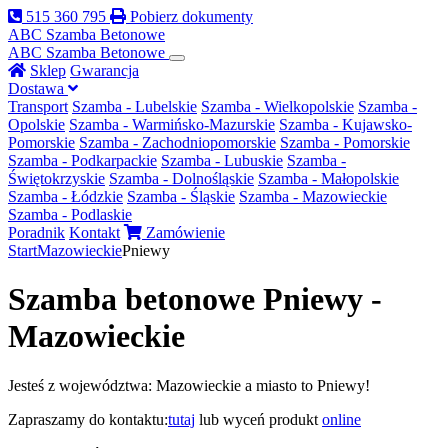
515 360 795
Pobierz dokumenty
ABC Szamba
Betonowe
ABC
Szamba Betonowe
Sklep
Gwarancja
Dostawa
Transport
Szamba - Lubelskie
Szamba - Wielkopolskie
Szamba -
Opolskie
Szamba - Warmińsko-Mazurskie
Szamba - Kujawsko-
Pomorskie
Szamba - Zachodniopomorskie
Szamba - Pomorskie
Szamba - Podkarpackie
Szamba - Lubuskie
Szamba -
Świętokrzyskie
Szamba - Dolnośląskie
Szamba - Małopolskie
Szamba - Łódzkie
Szamba - Śląskie
Szamba - Mazowieckie
Szamba - Podlaskie
Poradnik
Kontakt
Zamówienie
Start
Mazowieckie
Pniewy
Szamba betonowe Pniewy -
Mazowieckie
Jesteś z województwa: Mazowieckie a miasto to Pniewy!
Zapraszamy do kontaktu:
tutaj
lub wyceń produkt
online