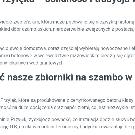
ecie zwoleńskim, która może pochwalić się niezwykłą historią. 
kład dóbr czarnolaskich, nierozerwalnie związanych z postacią
ąc o swoje domostwa, coraz częściej wybierają nowoczesne i ek
rniki betonowe w województwie mazowieckim cieszą się ogromn
rony lokalnych wód gruntowych.
ć nasze zbiorniki na szambo w
rzyłęk, które są produkowane z certyfikowanego betonu klasy B
rność na duże obciążenia oraz napór ziemi, co jest niezwykle 
ie Przyłęk, zyskujesz pewność, że instalacja będzie służyć be
cję ITB, co ułatwia odbiór techniczny budynku i gwarantuje be