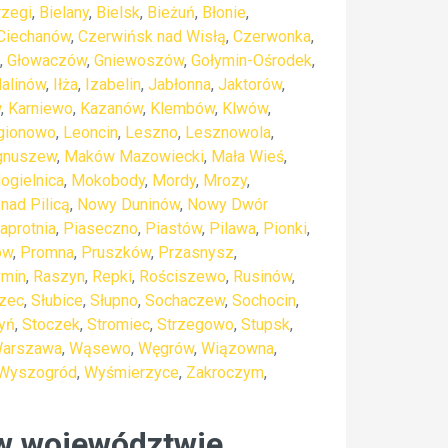
rzegi
,
Bielany
,
Bielsk
,
Bieżuń
,
Błonie
,
Ciechanów
,
Czerwińsk nad Wisłą
,
Czerwonka
,
,
Głowaczów
,
Gniewoszów
,
Gołymin-Ośrodek
,
alinów
,
Iłża
,
Izabelin
,
Jabłonna
,
Jaktorów
,
w
,
Karniewo
,
Kazanów
,
Klembów
,
Klwów
,
gionowo
,
Leoncin
,
Leszno
,
Lesznowola
,
gnuszew
,
Maków Mazowiecki
,
Mała Wieś
,
ogielnica
,
Mokobody
,
Mordy
,
Mrozy
,
nad Pilicą
,
Nowy Duninów
,
Nowy Dwór
aprotnia
,
Piaseczno
,
Piastów
,
Pilawa
,
Pionki
,
ów
,
Promna
,
Pruszków
,
Przasnysz
,
ymin
,
Raszyn
,
Repki
,
Rościszewo
,
Rusinów
,
zec
,
Słubice
,
Słupno
,
Sochaczew
,
Sochocin
,
tyń
,
Stoczek
,
Stromiec
,
Strzegowo
,
Stupsk
,
arszawa
,
Wąsewo
,
Węgrów
,
Wiązowna
,
Wyszogród
,
Wyśmierzyce
,
Zakroczym
,
 w województwie