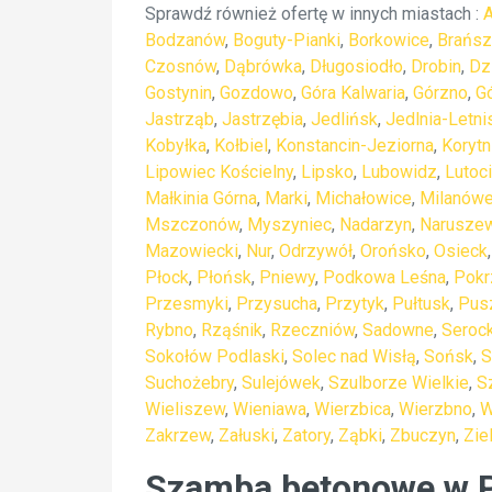
Sprawdź również ofertę w innych miastach :
Bodzanów
,
Boguty-Pianki
,
Borkowice
,
Brańsz
Czosnów
,
Dąbrówka
,
Długosiodło
,
Drobin
,
Dz
Gostynin
,
Gozdowo
,
Góra Kalwaria
,
Górzno
,
G
Jastrząb
,
Jastrzębia
,
Jedlińsk
,
Jedlnia-Letni
Kobyłka
,
Kołbiel
,
Konstancin-Jeziorna
,
Korytn
Lipowiec Kościelny
,
Lipsko
,
Lubowidz
,
Lutoc
Małkinia Górna
,
Marki
,
Michałowice
,
Milanów
Mszczonów
,
Myszyniec
,
Nadarzyn
,
Narusze
Mazowiecki
,
Nur
,
Odrzywół
,
Orońsko
,
Osieck
Płock
,
Płońsk
,
Pniewy
,
Podkowa Leśna
,
Pokr
Przesmyki
,
Przysucha
,
Przytyk
,
Pułtusk
,
Pus
Rybno
,
Rząśnik
,
Rzeczniów
,
Sadowne
,
Seroc
Sokołów Podlaski
,
Solec nad Wisłą
,
Sońsk
,
S
Suchożebry
,
Sulejówek
,
Szulborze Wielkie
,
S
Wieliszew
,
Wieniawa
,
Wierzbica
,
Wierzbno
,
W
Zakrzew
,
Załuski
,
Zatory
,
Ząbki
,
Zbuczyn
,
Zie
Szamba betonowe w Pr