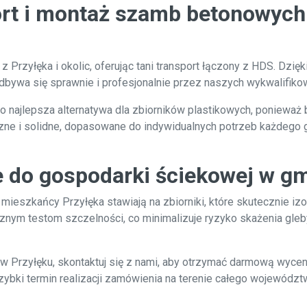
ort i montaż szamb betonowych
rzyłęka i okolic, oferując tani transport łączony z HDS. Dzięk
dbywa się sprawnie i profesjonalnie przez naszych wykwalifik
 najlepsza alternatywa dla zbiorników plastikowych, ponieważ
czne i solidne, dopasowane do indywidualnych potrzeb każde
e do gospodarki ściekowej w gm
mieszkańcy Przyłęka stawiają na zbiorniki, które skutecznie izo
ym testom szczelności, co minimalizuje ryzyko skażenia gle
w Przyłęku, skontaktuj się z nami, aby otrzymać darmową wycen
zybki termin realizacji zamówienia na terenie całego wojewódz