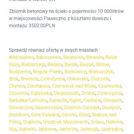
Zbiornik betonowy na ścieki o pojemności 10 000litrów
w miejscowości Piaseczno z kosztami dowozu i
montażu: 3502.00PLN
Sprawdź również ofertę w innych miastach :
Andrzejewo
,
Baboszewo
,
Baranowo
,
Baranów
,
Belsk
Duży
,
Białobrzegi
,
Bielany
,
Bielsk
,
Bieżuń
,
Błonie
,
Bodzanów
,
Boguty-Pianki
,
Borkowice
,
Brańszczyk
,
Brok
,
Brwinów
,
Celestynów
,
Chlewiska
,
Chorzele
,
Chynów
,
Ciechanów
,
Czerwińsk nad Wisłą
,
Czerwonka
,
Czosnów
,
Dąbrówka
,
Długosiodło
,
Drobin
,
Dzierzążnia
,
Garbatka-Letnisko
,
Garwolin
,
Gąbin
,
Gielniów
,
Glinojeck
,
Głowaczów
,
Gniewoszów
,
Gołymin-Ośrodek
,
Gostynin
,
Gozdowo
,
Góra Kalwaria
,
Górzno
,
Gózd
,
Grabów nad
Pilicą
,
Grębków
,
Grodzisk Mazowiecki
,
Grójec
,
Halinów
,
Iłża
,
Izabelin
,
Jabłonna
,
Jaktorów
,
Jastrząb
,
Jastrzębia
,