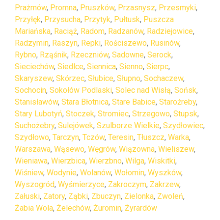
Prażmów
,
Promna
,
Pruszków
,
Przasnysz
,
Przesmyki
,
Przyłęk
,
Przysucha
,
Przytyk
,
Pułtusk
,
Puszcza
Mariańska
,
Raciąż
,
Radom
,
Radzanów
,
Radziejowice
,
Radzymin
,
Raszyn
,
Repki
,
Rościszewo
,
Rusinów
,
Rybno
,
Rząśnik
,
Rzeczniów
,
Sadowne
,
Serock
,
Sieciechów
,
Siedlce
,
Siennica
,
Sienno
,
Sierpc
,
Skaryszew
,
Skórzec
,
Słubice
,
Słupno
,
Sochaczew
,
Sochocin
,
Sokołów Podlaski
,
Solec nad Wisłą
,
Sońsk
,
Stanisławów
,
Stara Błotnica
,
Stare Babice
,
Staroźreby
,
Stary Lubotyń
,
Stoczek
,
Stromiec
,
Strzegowo
,
Stupsk
,
Suchożebry
,
Sulejówek
,
Szulborze Wielkie
,
Szydłowiec
,
Szydłowo
,
Tarczyn
,
Tczów
,
Teresin
,
Tłuszcz
,
Warka
,
Warszawa
,
Wąsewo
,
Węgrów
,
Wiązowna
,
Wieliszew
,
Wieniawa
,
Wierzbica
,
Wierzbno
,
Wilga
,
Wiskitki
,
Wiśniew
,
Wodynie
,
Wolanów
,
Wołomin
,
Wyszków
,
Wyszogród
,
Wyśmierzyce
,
Zakroczym
,
Zakrzew
,
Załuski
,
Zatory
,
Ząbki
,
Zbuczyn
,
Zielonka
,
Zwoleń
,
Żabia Wola
,
Żelechów
,
Żuromin
,
Żyrardów