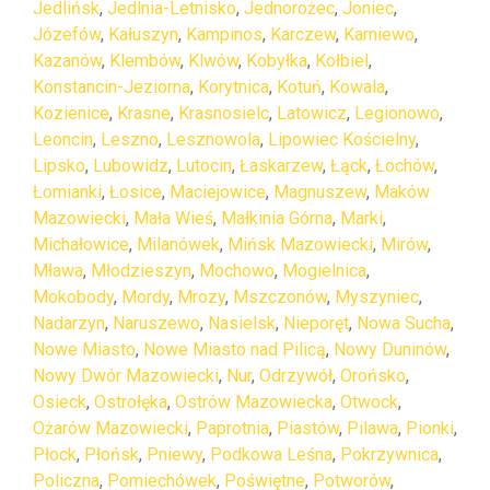
Jedlińsk
,
Jedlnia-Letnisko
,
Jednorożec
,
Joniec
,
Józefów
,
Kałuszyn
,
Kampinos
,
Karczew
,
Karniewo
,
Kazanów
,
Klembów
,
Klwów
,
Kobyłka
,
Kołbiel
,
Konstancin-Jeziorna
,
Korytnica
,
Kotuń
,
Kowala
,
Kozienice
,
Krasne
,
Krasnosielc
,
Latowicz
,
Legionowo
,
Leoncin
,
Leszno
,
Lesznowola
,
Lipowiec Kościelny
,
Lipsko
,
Lubowidz
,
Lutocin
,
Łaskarzew
,
Łąck
,
Łochów
,
Łomianki
,
Łosice
,
Maciejowice
,
Magnuszew
,
Maków
Mazowiecki
,
Mała Wieś
,
Małkinia Górna
,
Marki
,
Michałowice
,
Milanówek
,
Mińsk Mazowiecki
,
Mirów
,
Mława
,
Młodzieszyn
,
Mochowo
,
Mogielnica
,
Mokobody
,
Mordy
,
Mrozy
,
Mszczonów
,
Myszyniec
,
Nadarzyn
,
Naruszewo
,
Nasielsk
,
Nieporęt
,
Nowa Sucha
,
Nowe Miasto
,
Nowe Miasto nad Pilicą
,
Nowy Duninów
,
Nowy Dwór Mazowiecki
,
Nur
,
Odrzywół
,
Orońsko
,
Osieck
,
Ostrołęka
,
Ostrów Mazowiecka
,
Otwock
,
Ożarów Mazowiecki
,
Paprotnia
,
Piastów
,
Pilawa
,
Pionki
,
Płock
,
Płońsk
,
Pniewy
,
Podkowa Leśna
,
Pokrzywnica
,
Policzna
,
Pomiechówek
,
Poświętne
,
Potworów
,