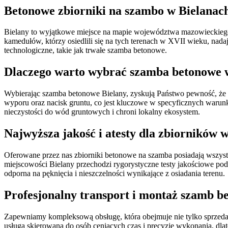
Betonowe zbiorniki na szambo w Bielanach 
Bielany to wyjątkowe miejsce na mapie województwa mazowieckiego, k
kamedułów, którzy osiedlili się na tych terenach w XVII wieku, nadaj
technologiczne, takie jak trwałe szamba betonowe.
Dlaczego warto wybrać szamba betonowe w
Wybierając szamba betonowe Bielany, zyskują Państwo pewność, że ins
wyporu oraz nacisk gruntu, co jest kluczowe w specyficznych waru
nieczystości do wód gruntowych i chroni lokalny ekosystem.
Najwyższa jakość i atesty dla zbiornikó
Oferowane przez nas zbiorniki betonowe na szamba posiadają wszyst
miejscowości Bielany przechodzi rygorystyczne testy jakościowe pod
odporna na pęknięcia i nieszczelności wynikające z osiadania terenu.
Profesjonalny transport i montaż szamb b
Zapewniamy kompleksową obsługę, która obejmuje nie tylko sprzeda
usługa skierowana do osób ceniących czas i precyzję wykonania, dl