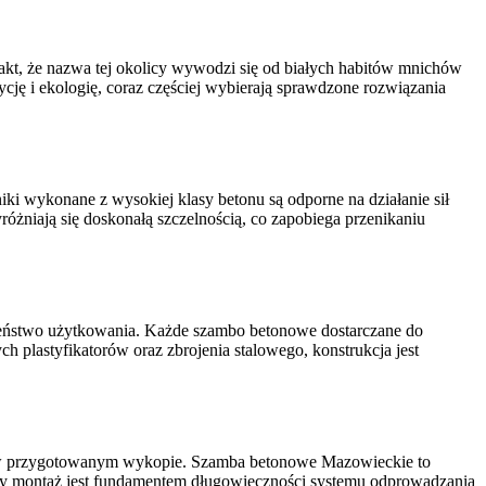
fakt, że nazwa tej okolicy wywodzi się od białych habitów mnichów
ycję i ekologię, coraz częściej wybierają sprawdzone rozwiązania
iki wykonane z wysokiej klasy betonu są odporne na działanie sił
niają się doskonałą szczelnością, co zapobiega przenikaniu
czeństwo użytkowania. Każde szambo betonowe dostarczane do
 plastyfikatorów oraz zbrojenia stalowego, konstrukcja jest
ka w przygotowanym wykopie. Szamba betonowe Mazowieckie to
owy montaż jest fundamentem długowieczności systemu odprowadzania