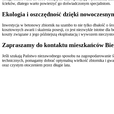
ścieków, dlatego warto powierzyć go doświadczonym specjalistom.
Ekologia i oszczędność dzięki nowoczesn
Inwestycja w betonowy zbiornik na szambo to nie tylko dbałość o śro
kosztownych awarii i skażenia posesji, co jest niezwykle istotne
koszty związane z jego późniejszą eksploatacją i wywozem nieczystoś
Zapraszamy do kontaktu mieszkańców Biel
Jeśli szukają Państwo niezawodnego sposobu na zagospodarowani
technicznych, pomagamy dobrać optymalną wielkość zbiornika i gwa
oraz czystym otoczeniem przez długie lata.