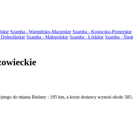
lskie
Szamba - Warmińsko-Mazurskie
Szamba - Kujawsko-Pomorskie
 Dolnośląskie
Szamba - Małopolskie
Szamba - Łódzkie
Szamba - Śląsk
zowieckie
cyjnego do miasta Bielany : 195 km, a koszt dostawy wynosi około 58