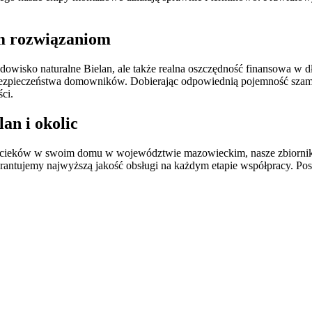
ym rozwiązaniom
dowisko naturalne Bielan, ale także realna oszczędność finansowa w d
 dla bezpieczeństwa domowników. Dobierając odpowiednią pojemność s
ci.
an i okolic
e ścieków w swoim domu w województwie mazowieckim, nasze zbiorni
rantujemy najwyższą jakość obsługi na każdym etapie współpracy. Po