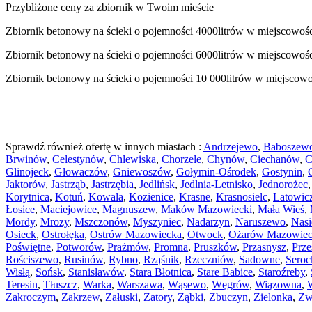
Przybliżone ceny za zbiornik w Twoim mieście
Zbiornik betonowy na ścieki o pojemności 4000litrów w miejscowoś
Zbiornik betonowy na ścieki o pojemności 6000litrów w miejscowoś
Zbiornik betonowy na ścieki o pojemności 10 000litrów w miejscow
Sprawdź również ofertę w innych miastach :
Andrzejewo
,
Baboszew
Brwinów
,
Celestynów
,
Chlewiska
,
Chorzele
,
Chynów
,
Ciechanów
,
C
Glinojeck
,
Głowaczów
,
Gniewoszów
,
Gołymin-Ośrodek
,
Gostynin
,
Jaktorów
,
Jastrząb
,
Jastrzębia
,
Jedlińsk
,
Jedlnia-Letnisko
,
Jednorożec
Korytnica
,
Kotuń
,
Kowala
,
Kozienice
,
Krasne
,
Krasnosielc
,
Latowic
Łosice
,
Maciejowice
,
Magnuszew
,
Maków Mazowiecki
,
Mała Wieś
,
Mordy
,
Mrozy
,
Mszczonów
,
Myszyniec
,
Nadarzyn
,
Naruszewo
,
Nasi
Osieck
,
Ostrołęka
,
Ostrów Mazowiecka
,
Otwock
,
Ożarów Mazowiec
Poświętne
,
Potworów
,
Prażmów
,
Promna
,
Pruszków
,
Przasnysz
,
Prz
Rościszewo
,
Rusinów
,
Rybno
,
Rząśnik
,
Rzeczniów
,
Sadowne
,
Seroc
Wisłą
,
Sońsk
,
Stanisławów
,
Stara Błotnica
,
Stare Babice
,
Staroźreby
,
Teresin
,
Tłuszcz
,
Warka
,
Warszawa
,
Wąsewo
,
Węgrów
,
Wiązowna
,
Zakroczym
,
Zakrzew
,
Załuski
,
Zatory
,
Ząbki
,
Zbuczyn
,
Zielonka
,
Zw