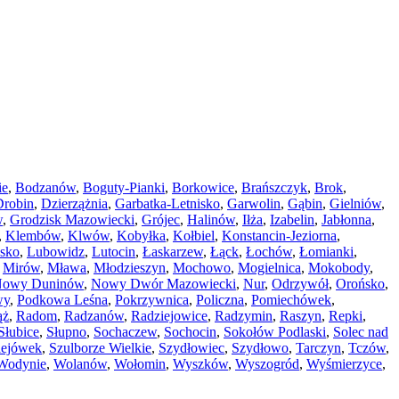
ie
,
Bodzanów
,
Boguty-Pianki
,
Borkowice
,
Brańszczyk
,
Brok
,
Drobin
,
Dzierzążnia
,
Garbatka-Letnisko
,
Garwolin
,
Gąbin
,
Gielniów
,
w
,
Grodzisk Mazowiecki
,
Grójec
,
Halinów
,
Iłża
,
Izabelin
,
Jabłonna
,
,
Klembów
,
Klwów
,
Kobyłka
,
Kołbiel
,
Konstancin-Jeziorna
,
sko
,
Lubowidz
,
Lutocin
,
Łaskarzew
,
Łąck
,
Łochów
,
Łomianki
,
,
Mirów
,
Mława
,
Młodzieszyn
,
Mochowo
,
Mogielnica
,
Mokobody
,
owy Duninów
,
Nowy Dwór Mazowiecki
,
Nur
,
Odrzywół
,
Orońsko
,
wy
,
Podkowa Leśna
,
Pokrzywnica
,
Policzna
,
Pomiechówek
,
ąż
,
Radom
,
Radzanów
,
Radziejowice
,
Radzymin
,
Raszyn
,
Repki
,
Słubice
,
Słupno
,
Sochaczew
,
Sochocin
,
Sokołów Podlaski
,
Solec nad
lejówek
,
Szulborze Wielkie
,
Szydłowiec
,
Szydłowo
,
Tarczyn
,
Tczów
,
Wodynie
,
Wolanów
,
Wołomin
,
Wyszków
,
Wyszogród
,
Wyśmierzyce
,