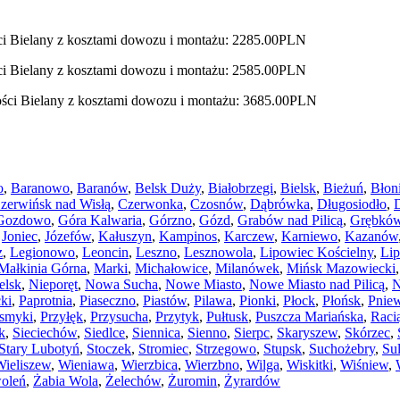
ci Bielany z kosztami dowozu i montażu: 2285.00PLN
ci Bielany z kosztami dowozu i montażu: 2585.00PLN
ości Bielany z kosztami dowozu i montażu: 3685.00PLN
o
,
Baranowo
,
Baranów
,
Belsk Duży
,
Białobrzegi
,
Bielsk
,
Bieżuń
,
Błon
zerwińsk nad Wisłą
,
Czerwonka
,
Czosnów
,
Dąbrówka
,
Długosiodło
,
Gozdowo
,
Góra Kalwaria
,
Górzno
,
Gózd
,
Grabów nad Pilicą
,
Grębkó
,
Joniec
,
Józefów
,
Kałuszyn
,
Kampinos
,
Karczew
,
Karniewo
,
Kazanów
z
,
Legionowo
,
Leoncin
,
Leszno
,
Lesznowola
,
Lipowiec Kościelny
,
Lip
Małkinia Górna
,
Marki
,
Michałowice
,
Milanówek
,
Mińsk Mazowiecki
elsk
,
Nieporęt
,
Nowa Sucha
,
Nowe Miasto
,
Nowe Miasto nad Pilicą
,
N
ki
,
Paprotnia
,
Piaseczno
,
Piastów
,
Pilawa
,
Pionki
,
Płock
,
Płońsk
,
Pnie
esmyki
,
Przyłęk
,
Przysucha
,
Przytyk
,
Pułtusk
,
Puszcza Mariańska
,
Raci
k
,
Sieciechów
,
Siedlce
,
Siennica
,
Sienno
,
Sierpc
,
Skaryszew
,
Skórzec
,
Stary Lubotyń
,
Stoczek
,
Stromiec
,
Strzegowo
,
Stupsk
,
Suchożebry
,
Su
Wieliszew
,
Wieniawa
,
Wierzbica
,
Wierzbno
,
Wilga
,
Wiskitki
,
Wiśniew
,
oleń
,
Żabia Wola
,
Żelechów
,
Żuromin
,
Żyrardów