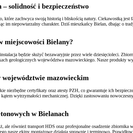
– solidność i bezpieczeństwo
tóre zachwyca swoją historią i bliskością natury. Ciekawostką jest 
ąc im niepowtarzalny charakter. Dziś mieszkańcy Bielan, dbając o trad
 miejscowości Bielany?
talacja będzie służyć bezawaryjnie przez wiele dziesięcioleci. Zbiorn
nkach geologicznych województwa mazowieckiego. Nasze produkty wyróż
w w województwie mazowieckim
kie niezbędne certyfikaty oraz atesty PZH, co gwarantuje ich bezpie
 kątem wytrzymałości mechanicznej. Dzięki zastosowaniu nowoczesnych
etonowych w Bielanach
ż, ale również transport HDS oraz profesjonalne osadzenie zbiorni
atego nasze ekipy montażowe działają sprawnie i terminowo. Prawidł