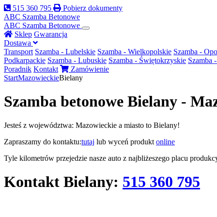
515 360 795
Pobierz dokumenty
ABC Szamba
Betonowe
ABC
Szamba Betonowe
Sklep
Gwarancja
Dostawa
Transport
Szamba - Lubelskie
Szamba - Wielkopolskie
Szamba - Opo
Podkarpackie
Szamba - Lubuskie
Szamba - Świętokrzyskie
Szamba -
Poradnik
Kontakt
Zamówienie
Start
Mazowieckie
Bielany
Szamba betonowe Bielany - Ma
Jesteś z województwa: Mazowieckie a miasto to Bielany!
Zapraszamy do kontaktu:
tutaj
lub wyceń produkt
online
Tyle kilometrów przejedzie nasze auto z najbliżeszego placu produk
Kontakt
Bielany
:
515 360 795