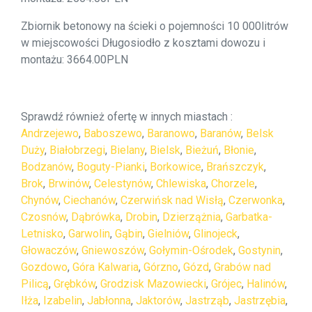
Zbiornik betonowy na ścieki o pojemności 10 000litrów
w miejscowości Długosiodło z kosztami dowozu i
montażu: 3664.00PLN
Sprawdź również ofertę w innych miastach :
Andrzejewo
,
Baboszewo
,
Baranowo
,
Baranów
,
Belsk
Duży
,
Białobrzegi
,
Bielany
,
Bielsk
,
Bieżuń
,
Błonie
,
Bodzanów
,
Boguty-Pianki
,
Borkowice
,
Brańszczyk
,
Brok
,
Brwinów
,
Celestynów
,
Chlewiska
,
Chorzele
,
Chynów
,
Ciechanów
,
Czerwińsk nad Wisłą
,
Czerwonka
,
Czosnów
,
Dąbrówka
,
Drobin
,
Dzierzążnia
,
Garbatka-
Letnisko
,
Garwolin
,
Gąbin
,
Gielniów
,
Glinojeck
,
Głowaczów
,
Gniewoszów
,
Gołymin-Ośrodek
,
Gostynin
,
Gozdowo
,
Góra Kalwaria
,
Górzno
,
Gózd
,
Grabów nad
Pilicą
,
Grębków
,
Grodzisk Mazowiecki
,
Grójec
,
Halinów
,
Iłża
,
Izabelin
,
Jabłonna
,
Jaktorów
,
Jastrząb
,
Jastrzębia
,