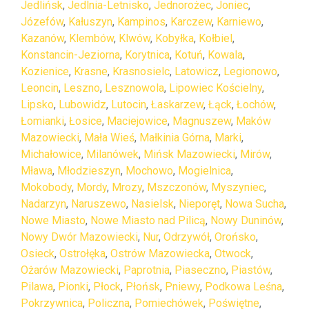
Jedlińsk
,
Jedlnia-Letnisko
,
Jednorożec
,
Joniec
,
Józefów
,
Kałuszyn
,
Kampinos
,
Karczew
,
Karniewo
,
Kazanów
,
Klembów
,
Klwów
,
Kobyłka
,
Kołbiel
,
Konstancin-Jeziorna
,
Korytnica
,
Kotuń
,
Kowala
,
Kozienice
,
Krasne
,
Krasnosielc
,
Latowicz
,
Legionowo
,
Leoncin
,
Leszno
,
Lesznowola
,
Lipowiec Kościelny
,
Lipsko
,
Lubowidz
,
Lutocin
,
Łaskarzew
,
Łąck
,
Łochów
,
Łomianki
,
Łosice
,
Maciejowice
,
Magnuszew
,
Maków
Mazowiecki
,
Mała Wieś
,
Małkinia Górna
,
Marki
,
Michałowice
,
Milanówek
,
Mińsk Mazowiecki
,
Mirów
,
Mława
,
Młodzieszyn
,
Mochowo
,
Mogielnica
,
Mokobody
,
Mordy
,
Mrozy
,
Mszczonów
,
Myszyniec
,
Nadarzyn
,
Naruszewo
,
Nasielsk
,
Nieporęt
,
Nowa Sucha
,
Nowe Miasto
,
Nowe Miasto nad Pilicą
,
Nowy Duninów
,
Nowy Dwór Mazowiecki
,
Nur
,
Odrzywół
,
Orońsko
,
Osieck
,
Ostrołęka
,
Ostrów Mazowiecka
,
Otwock
,
Ożarów Mazowiecki
,
Paprotnia
,
Piaseczno
,
Piastów
,
Pilawa
,
Pionki
,
Płock
,
Płońsk
,
Pniewy
,
Podkowa Leśna
,
Pokrzywnica
,
Policzna
,
Pomiechówek
,
Poświętne
,