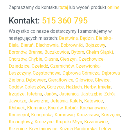
Zapraszamy do kontaktu:
tutaj
lub wyceń produkt
online
Kontakt:
515 360 795
Wszystko co nasze dostarczymy i zamontujemy w
następujących miastach:
Bestwina
,
Będzin
,
Bielsko-
Biała
,
Bieruń
,
Blachownia
,
Bobrowniki
,
Bojszowy
,
Boronów
,
Brenna
,
Buczkowice
,
Bytom
,
Chełm Śląski
,
Chorzów
,
Chybie
,
Ciasna
,
Cieszyn
,
Czechowice-
Dziedzice
,
Czeladź
,
Czernichów
,
Czerwionka-
Leszczyny
,
Częstochowa
,
Dąbrowa Górnicza
,
Dąbrowa
Zielona
,
Dębowiec
,
Gierałtowice
,
Gilowice
,
Gliwice
,
Godów
,
Goleszów
,
Gorzyce
,
Hażlach
,
Herby
,
Imielin
,
Irządze
,
Istebna
,
Janów
,
Jasienica
,
Jastrzębie-Zdrój
,
Jaworze
,
Jaworzno
,
Jeleśnia
,
Kalety
,
Katowice
,
Kłobuck
,
Kłomnice
,
Knurów
,
Kobiór
,
Kochanowice
,
Koniecpol
,
Konopiska
,
Kornowac
,
Koszarawa
,
Koszęcin
,
Koziegłowy
,
Kroczyce
,
Krupski Młyn
,
Krzanowice
,
Krzepice
,
Krzyżanowice
,
Kuźnia Raciborska
,
Lelów
,