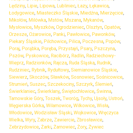
Lędziny
,
Lipie
,
Lipowa
,
Lubliniec
,
Łazy
,
Łękawica
,
Łodygowice
,
Miasteczko Śląskie
,
Miedźna
,
Mierzęcice
,
Mikołów
,
Milówka
,
Mstów
,
Mszana
,
Mykanów
,
Mysłowice
,
Myszków
,
Ogrodzieniec
,
Olsztyn
,
Opatów
,
Orzesze
,
Ożarowice
,
Panki
,
Pawłowice
,
Pawonków
,
Piekary Śląskie
,
Pilchowice
,
Pilica
,
Poczesna
,
Popów
,
Poraj
,
Porąbka
,
Poręba
,
Przystajń
,
Psary
,
Pszczyna
,
Pszów
,
Pyskowice
,
Racibórz
,
Radlin
,
Radziechowy-
Wieprz
,
Radzionków
,
Rajcza
,
Ruda Śląska
,
Rudnik
,
Rudziniec
,
Rybnik
,
Rydułtowy
,
Siemianowice Śląskie
,
Siewierz
,
Skoczów
,
Sławków
,
Sosnowiec
,
Sośnicowice
,
Strumień
,
Suszec
,
Szczekociny
,
Szczyrk
,
Ślemień
,
Świerklaniec
,
Świerklany
,
Świętochłowice
,
Świnna
,
Tarnowskie Góry
,
Toszek
,
Tworóg
,
Tychy
,
Ujsoły
,
Ustroń
,
Węgierska Górka
,
Wilamowice
,
Wilkowice
,
Wisła
,
Włodowice
,
Wodzisław Śląski
,
Wojkowice
,
Wręczyca
Wielka
,
Wyry
,
Zabrze
,
Zawiercie
,
Zbrosławice
,
Zebrzydowice
,
Żarki
,
Żarnowiec
,
Żory
,
Żywiec