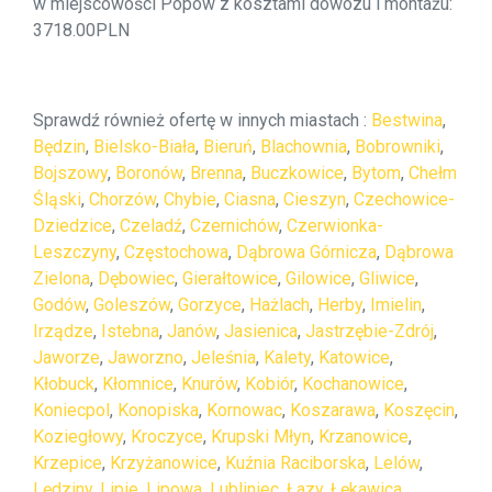
w miejscowości Popów z kosztami dowozu i montażu:
3718.00PLN
Sprawdź również ofertę w innych miastach :
Bestwina
,
Będzin
,
Bielsko-Biała
,
Bieruń
,
Blachownia
,
Bobrowniki
,
Bojszowy
,
Boronów
,
Brenna
,
Buczkowice
,
Bytom
,
Chełm
Śląski
,
Chorzów
,
Chybie
,
Ciasna
,
Cieszyn
,
Czechowice-
Dziedzice
,
Czeladź
,
Czernichów
,
Czerwionka-
Leszczyny
,
Częstochowa
,
Dąbrowa Górnicza
,
Dąbrowa
Zielona
,
Dębowiec
,
Gierałtowice
,
Gilowice
,
Gliwice
,
Godów
,
Goleszów
,
Gorzyce
,
Hażlach
,
Herby
,
Imielin
,
Irządze
,
Istebna
,
Janów
,
Jasienica
,
Jastrzębie-Zdrój
,
Jaworze
,
Jaworzno
,
Jeleśnia
,
Kalety
,
Katowice
,
Kłobuck
,
Kłomnice
,
Knurów
,
Kobiór
,
Kochanowice
,
Koniecpol
,
Konopiska
,
Kornowac
,
Koszarawa
,
Koszęcin
,
Koziegłowy
,
Kroczyce
,
Krupski Młyn
,
Krzanowice
,
Krzepice
,
Krzyżanowice
,
Kuźnia Raciborska
,
Lelów
,
Lędziny
,
Lipie
,
Lipowa
,
Lubliniec
,
Łazy
,
Łękawica
,