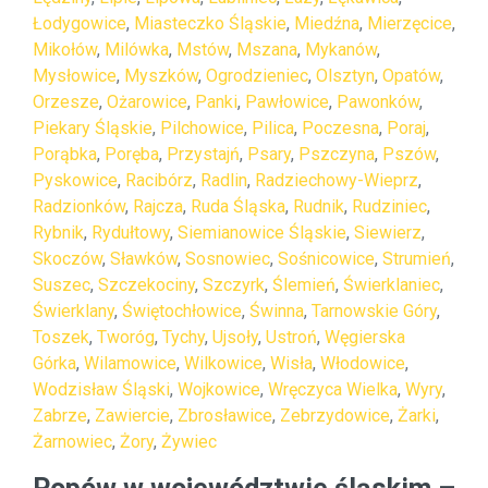
Łodygowice
,
Miasteczko Śląskie
,
Miedźna
,
Mierzęcice
,
Mikołów
,
Milówka
,
Mstów
,
Mszana
,
Mykanów
,
Mysłowice
,
Myszków
,
Ogrodzieniec
,
Olsztyn
,
Opatów
,
Orzesze
,
Ożarowice
,
Panki
,
Pawłowice
,
Pawonków
,
Piekary Śląskie
,
Pilchowice
,
Pilica
,
Poczesna
,
Poraj
,
Porąbka
,
Poręba
,
Przystajń
,
Psary
,
Pszczyna
,
Pszów
,
Pyskowice
,
Racibórz
,
Radlin
,
Radziechowy-Wieprz
,
Radzionków
,
Rajcza
,
Ruda Śląska
,
Rudnik
,
Rudziniec
,
Rybnik
,
Rydułtowy
,
Siemianowice Śląskie
,
Siewierz
,
Skoczów
,
Sławków
,
Sosnowiec
,
Sośnicowice
,
Strumień
,
Suszec
,
Szczekociny
,
Szczyrk
,
Ślemień
,
Świerklaniec
,
Świerklany
,
Świętochłowice
,
Świnna
,
Tarnowskie Góry
,
Toszek
,
Tworóg
,
Tychy
,
Ujsoły
,
Ustroń
,
Węgierska
Górka
,
Wilamowice
,
Wilkowice
,
Wisła
,
Włodowice
,
Wodzisław Śląski
,
Wojkowice
,
Wręczyca Wielka
,
Wyry
,
Zabrze
,
Zawiercie
,
Zbrosławice
,
Zebrzydowice
,
Żarki
,
Żarnowiec
,
Żory
,
Żywiec