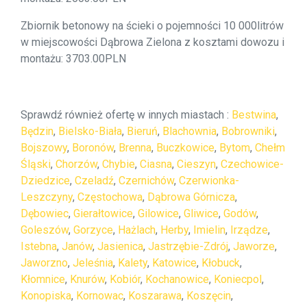
Zbiornik betonowy na ścieki o pojemności 10 000litrów
w miejscowości Dąbrowa Zielona z kosztami dowozu i
montażu: 3703.00PLN
Sprawdź również ofertę w innych miastach :
Bestwina
,
Będzin
,
Bielsko-Biała
,
Bieruń
,
Blachownia
,
Bobrowniki
,
Bojszowy
,
Boronów
,
Brenna
,
Buczkowice
,
Bytom
,
Chełm
Śląski
,
Chorzów
,
Chybie
,
Ciasna
,
Cieszyn
,
Czechowice-
Dziedzice
,
Czeladź
,
Czernichów
,
Czerwionka-
Leszczyny
,
Częstochowa
,
Dąbrowa Górnicza
,
Dębowiec
,
Gierałtowice
,
Gilowice
,
Gliwice
,
Godów
,
Goleszów
,
Gorzyce
,
Hażlach
,
Herby
,
Imielin
,
Irządze
,
Istebna
,
Janów
,
Jasienica
,
Jastrzębie-Zdrój
,
Jaworze
,
Jaworzno
,
Jeleśnia
,
Kalety
,
Katowice
,
Kłobuck
,
Kłomnice
,
Knurów
,
Kobiór
,
Kochanowice
,
Koniecpol
,
Konopiska
,
Kornowac
,
Koszarawa
,
Koszęcin
,