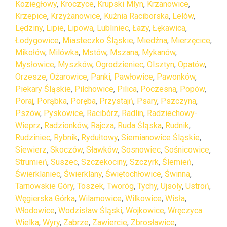
Koziegłowy
,
Kroczyce
,
Krupski Młyn
,
Krzanowice
,
Krzepice
,
Krzyżanowice
,
Kuźnia Raciborska
,
Lelów
,
Lędziny
,
Lipie
,
Lipowa
,
Lubliniec
,
Łazy
,
Łękawica
,
Łodygowice
,
Miasteczko Śląskie
,
Miedźna
,
Mierzęcice
,
Mikołów
,
Milówka
,
Mstów
,
Mszana
,
Mykanów
,
Mysłowice
,
Myszków
,
Ogrodzieniec
,
Olsztyn
,
Opatów
,
Orzesze
,
Ożarowice
,
Panki
,
Pawłowice
,
Pawonków
,
Piekary Śląskie
,
Pilchowice
,
Pilica
,
Poczesna
,
Popów
,
Poraj
,
Porąbka
,
Poręba
,
Przystajń
,
Psary
,
Pszczyna
,
Pszów
,
Pyskowice
,
Racibórz
,
Radlin
,
Radziechowy-
Wieprz
,
Radzionków
,
Rajcza
,
Ruda Śląska
,
Rudnik
,
Rudziniec
,
Rybnik
,
Rydułtowy
,
Siemianowice Śląskie
,
Siewierz
,
Skoczów
,
Sławków
,
Sosnowiec
,
Sośnicowice
,
Strumień
,
Suszec
,
Szczekociny
,
Szczyrk
,
Ślemień
,
Świerklaniec
,
Świerklany
,
Świętochłowice
,
Świnna
,
Tarnowskie Góry
,
Toszek
,
Tworóg
,
Tychy
,
Ujsoły
,
Ustroń
,
Węgierska Górka
,
Wilamowice
,
Wilkowice
,
Wisła
,
Włodowice
,
Wodzisław Śląski
,
Wojkowice
,
Wręczyca
Wielka
,
Wyry
,
Zabrze
,
Zawiercie
,
Zbrosławice
,