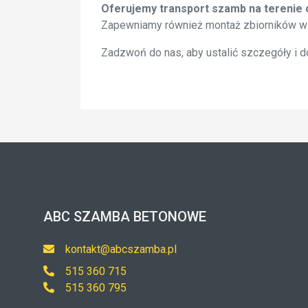
Oferujemy transport szamb na terenie c
Zapewniamy również montaż zbiorników w
Zadzwoń do nas, aby ustalić szczegóły i 
ABC SZAMBA BETONOWE
kontakt@abcszamba.pl
515 360 715
515 360 795