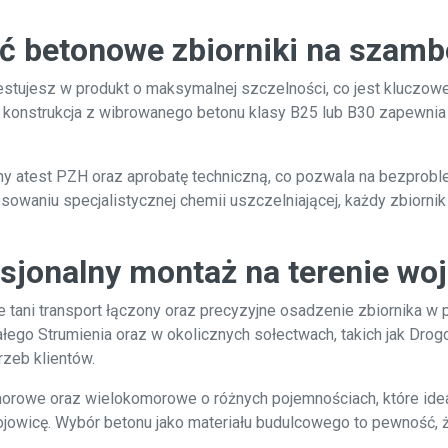
ć betonowe zbiorniki na szamb
westujesz w produkt o maksymalnej szczelności, co jest kluczo
dna konstrukcja z wibrowanego betonu klasy B25 lub B30 zapewn
 atest PZH oraz aprobatę techniczną, co pozwala na bezprobl
sowaniu specjalistycznej chemii uszczelniającej, każdy zbiornik
esjonalny montaż na terenie wo
tani transport łączony oraz precyzyjne osadzenie zbiornika 
łego Strumienia oraz w okolicznych sołectwach, takich jak Drog
zeb klientów.
rowe oraz wielokomorowe o różnych pojemnościach, które ideal
ojowicę. Wybór betonu jako materiału budulcowego to pewność, że