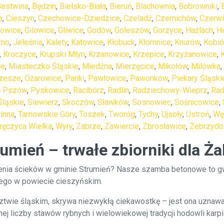
Bestwina
,
Będzin
,
Bielsko-Biała
,
Bieruń
,
Blachownia
,
Bobrowniki
,
a
,
Cieszyn
,
Czechowice-Dziedzice
,
Czeladź
,
Czernichów
,
Czerw
towice
,
Gilowice
,
Gliwice
,
Godów
,
Goleszów
,
Gorzyce
,
Hażlach
,
H
zno
,
Jeleśnia
,
Kalety
,
Katowice
,
Kłobuck
,
Kłomnice
,
Knurów
,
Kobió
,
Kroczyce
,
Krupski Młyn
,
Krzanowice
,
Krzepice
,
Krzyżanowice
,
ce
,
Miasteczko Śląskie
,
Miedźna
,
Mierzęcice
,
Mikołów
,
Milówka
,
zesze
,
Ożarowice
,
Panki
,
Pawłowice
,
Pawonków
,
Piekary Śląski
,
Pszów
,
Pyskowice
,
Racibórz
,
Radlin
,
Radziechowy-Wieprz
,
Rad
Śląskie
,
Siewierz
,
Skoczów
,
Sławków
,
Sosnowiec
,
Sośnicowice
,
inna
,
Tarnowskie Góry
,
Toszek
,
Tworóg
,
Tychy
,
Ujsoły
,
Ustroń
,
Wę
ręczyca Wielka
,
Wyry
,
Zabrze
,
Zawiercie
,
Zbrosławice
,
Zebrzydo
mień – trwałe zbiorniki dla Ża
ia ścieków w gminie Strumień? Nasze szamba betonowe to gwar
ego w powiecie cieszyńskim.
wie śląskim, skrywa niezwykłą ciekawostkę – jest ona uznawan
 liczby stawów rybnych i wielowiekowej tradycji hodowli karpia, 