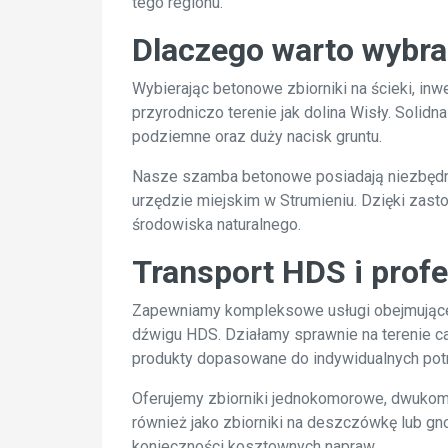
tego regionu.
Dlaczego warto wybra
Wybierając betonowe zbiorniki na ścieki, in
przyrodniczo terenie jak dolina Wisły. Soli
podziemne oraz duży nacisk gruntu.
Nasze szamba betonowe posiadają niezbędny
urzędzie miejskim w Strumieniu. Dzięki zasto
środowiska naturalnego.
Transport HDS i prof
Zapewniamy kompleksowe usługi obejmujące 
dźwigu HDS. Działamy sprawnie na terenie ca
produkty dopasowane do indywidualnych potr
Oferujemy zbiorniki jednokomorowe, dwukomo
również jako zbiorniki na deszczówkę lub gn
konieczności kosztownych napraw.