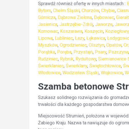
Sprawdź również ofertę w innych miastach :
Bytom
,
Chełm Śląski
,
Chorzów
,
Chybie
,
Ciasn
Górnicza
,
Dąbrowa Zielona
,
Dębowiec
,
Gierał
Jasienica
,
Jastrzębie-Zdrój
,
Jaworze
,
Jawor
Kornowac
,
Koszarawa
,
Koszęcin
,
Koziegłowy
Lipowa
,
Lubliniec
,
Łazy
,
Łękawica
,
Łodygowi
Myszków
,
Ogrodzieniec
,
Olsztyn
,
Opatów
,
Or
Porąbka
,
Poręba
,
Przystajń
,
Psary
,
Pszczyna
Rudziniec
,
Rybnik
,
Rydułtowy
,
Siemianowice 
Świerklaniec
,
Świerklany
,
Świętochłowice
,
Św
Włodowice
,
Wodzisław Śląski
,
Wojkowice
,
W
Szamba betonowe Stru
Szukasz solidnego rozwiązania do gromadzen
trwałości dla każdego gospodarstwa domow
Miejscowość Strumień, położona w województ
Żabiego Kraju. Nazwa ta nawiązuje do ogromnej