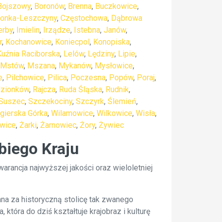
Bojszowy
,
Boronów
,
Brenna
,
Buczkowice
,
ionka-Leszczyny
,
Częstochowa
,
Dąbrowa
erby
,
Imielin
,
Irządze
,
Istebna
,
Janów
,
r
,
Kochanowice
,
Koniecpol
,
Konopiska
,
Kuźnia Raciborska
,
Lelów
,
Lędziny
,
Lipie
,
Mstów
,
Mszana
,
Mykanów
,
Mysłowice
,
e
,
Pilchowice
,
Pilica
,
Poczesna
,
Popów
,
Poraj
,
zionków
,
Rajcza
,
Ruda Śląska
,
Rudnik
,
Suszec
,
Szczekociny
,
Szczyrk
,
Ślemień
,
gierska Górka
,
Wilamowice
,
Wilkowice
,
Wisła
,
wice
,
Żarki
,
Żarnowiec
,
Żory
,
Żywiec
biego Kraju
ancja najwyższej jakości oraz wieloletniej
a za historyczną stolicę tak zwanego
która do dziś kształtuje krajobraz i kulturę