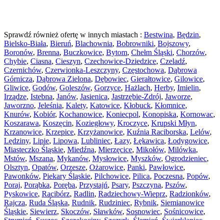
Sprawdź również ofertę w innych miastach :
Bestwina
,
Będzin
,
Bielsko-Biała
,
Bieruń
,
Blachownia
,
Bobrowniki
,
Bojszowy
,
Boronów
,
Brenna
,
Buczkowice
,
Bytom
,
Chełm Śląski
,
Chorzów
,
Chybie
,
Ciasna
,
Cieszyn
,
Czechowice-Dziedzice
,
Czeladź
,
Czernichów
,
Czerwionka-Leszczyny
,
Częstochowa
,
Dąbrowa
Górnicza
,
Dąbrowa Zielona
,
Dębowiec
,
Gierałtowice
,
Gilowice
,
Gliwice
,
Godów
,
Goleszów
,
Gorzyce
,
Hażlach
,
Herby
,
Imielin
,
Irządze
,
Istebna
,
Janów
,
Jasienica
,
Jastrzębie-Zdrój
,
Jaworze
,
Jaworzno
,
Jeleśnia
,
Kalety
,
Katowice
,
Kłobuck
,
Kłomnice
,
Knurów
,
Kobiór
,
Kochanowice
,
Koniecpol
,
Konopiska
,
Kornowac
,
Koszarawa
,
Koszęcin
,
Koziegłowy
,
Kroczyce
,
Krupski Młyn
,
Krzanowice
,
Krzepice
,
Krzyżanowice
,
Kuźnia Raciborska
,
Lelów
,
Lędziny
,
Lipie
,
Lipowa
,
Lubliniec
,
Łazy
,
Łękawica
,
Łodygowice
,
Miasteczko Śląskie
,
Miedźna
,
Mierzęcice
,
Mikołów
,
Milówka
,
Mstów
,
Mszana
,
Mykanów
,
Mysłowice
,
Myszków
,
Ogrodzieniec
,
Olsztyn
,
Opatów
,
Orzesze
,
Ożarowice
,
Panki
,
Pawłowice
,
Pawonków
,
Piekary Śląskie
,
Pilchowice
,
Pilica
,
Poczesna
,
Popów
,
Poraj
,
Porąbka
,
Poręba
,
Przystajń
,
Psary
,
Pszczyna
,
Pszów
,
Pyskowice
,
Racibórz
,
Radlin
,
Radziechowy-Wieprz
,
Radzionków
,
Rajcza
,
Ruda Śląska
,
Rudnik
,
Rudziniec
,
Rybnik
,
Siemianowice
Śląskie
,
Siewierz
,
Skoczów
,
Sławków
,
Sosnowiec
,
Sośnicowice
,