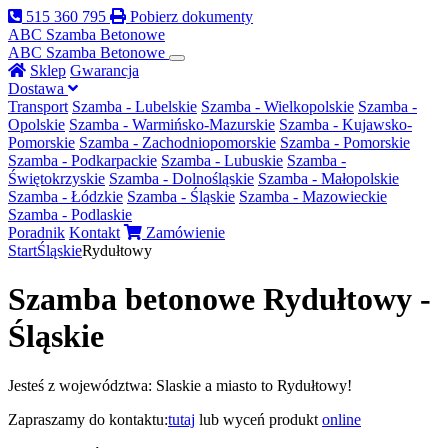
515 360 795
Pobierz dokumenty
ABC Szamba
Betonowe
ABC
Szamba Betonowe
Sklep
Gwarancja
Dostawa
Transport
Szamba - Lubelskie
Szamba - Wielkopolskie
Szamba -
Opolskie
Szamba - Warmińsko-Mazurskie
Szamba - Kujawsko-
Pomorskie
Szamba - Zachodniopomorskie
Szamba - Pomorskie
Szamba - Podkarpackie
Szamba - Lubuskie
Szamba -
Świętokrzyskie
Szamba - Dolnośląskie
Szamba - Małopolskie
Szamba - Łódzkie
Szamba - Śląskie
Szamba - Mazowieckie
Szamba - Podlaskie
Poradnik
Kontakt
Zamówienie
Start
Śląskie
Rydułtowy
Szamba betonowe Rydułtowy -
Śląskie
Jesteś z województwa: Slaskie a miasto to Rydułtowy!
Zapraszamy do kontaktu:
tutaj
lub wyceń produkt
online