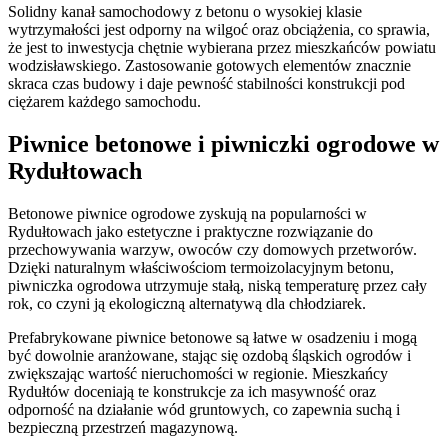
Solidny kanał samochodowy z betonu o wysokiej klasie
wytrzymałości jest odporny na wilgoć oraz obciążenia, co sprawia,
że jest to inwestycja chętnie wybierana przez mieszkańców powiatu
wodzisławskiego. Zastosowanie gotowych elementów znacznie
skraca czas budowy i daje pewność stabilności konstrukcji pod
ciężarem każdego samochodu.
Piwnice betonowe i piwniczki ogrodowe w
Rydułtowach
Betonowe piwnice ogrodowe zyskują na popularności w
Rydułtowach jako estetyczne i praktyczne rozwiązanie do
przechowywania warzyw, owoców czy domowych przetworów.
Dzięki naturalnym właściwościom termoizolacyjnym betonu,
piwniczka ogrodowa utrzymuje stałą, niską temperaturę przez cały
rok, co czyni ją ekologiczną alternatywą dla chłodziarek.
Prefabrykowane piwnice betonowe są łatwe w osadzeniu i mogą
być dowolnie aranżowane, stając się ozdobą śląskich ogrodów i
zwiększając wartość nieruchomości w regionie. Mieszkańcy
Rydułtów doceniają te konstrukcje za ich masywność oraz
odporność na działanie wód gruntowych, co zapewnia suchą i
bezpieczną przestrzeń magazynową.