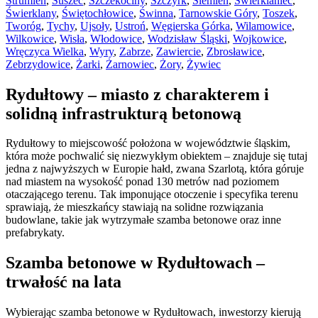
Strumień
,
Suszec
,
Szczekociny
,
Szczyrk
,
Ślemień
,
Świerklaniec
,
Świerklany
,
Świętochłowice
,
Świnna
,
Tarnowskie Góry
,
Toszek
,
Tworóg
,
Tychy
,
Ujsoły
,
Ustroń
,
Węgierska Górka
,
Wilamowice
,
Wilkowice
,
Wisła
,
Włodowice
,
Wodzisław Śląski
,
Wojkowice
,
Wręczyca Wielka
,
Wyry
,
Zabrze
,
Zawiercie
,
Zbrosławice
,
Zebrzydowice
,
Żarki
,
Żarnowiec
,
Żory
,
Żywiec
Rydułtowy – miasto z charakterem i
solidną infrastrukturą betonową
Rydułtowy to miejscowość położona w województwie śląskim,
która może pochwalić się niezwykłym obiektem – znajduje się tutaj
jedna z najwyższych w Europie hałd, zwana Szarlotą, która góruje
nad miastem na wysokość ponad 130 metrów nad poziomem
otaczającego terenu. Tak imponujące otoczenie i specyfika terenu
sprawiają, że mieszkańcy stawiają na solidne rozwiązania
budowlane, takie jak wytrzymałe szamba betonowe oraz inne
prefabrykaty.
Szamba betonowe w Rydułtowach –
trwałość na lata
Wybierając szamba betonowe w Rydułtowach, inwestorzy kierują