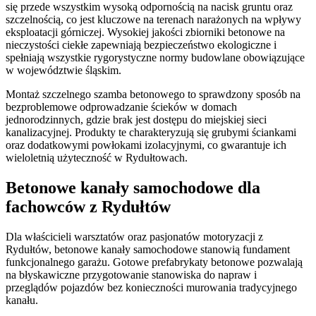
się przede wszystkim wysoką odpornością na nacisk gruntu oraz
szczelnością, co jest kluczowe na terenach narażonych na wpływy
eksploatacji górniczej. Wysokiej jakości zbiorniki betonowe na
nieczystości ciekłe zapewniają bezpieczeństwo ekologiczne i
spełniają wszystkie rygorystyczne normy budowlane obowiązujące
w województwie śląskim.
Montaż szczelnego szamba betonowego to sprawdzony sposób na
bezproblemowe odprowadzanie ścieków w domach
jednorodzinnych, gdzie brak jest dostępu do miejskiej sieci
kanalizacyjnej. Produkty te charakteryzują się grubymi ściankami
oraz dodatkowymi powłokami izolacyjnymi, co gwarantuje ich
wieloletnią użyteczność w Rydułtowach.
Betonowe kanały samochodowe dla
fachowców z Rydułtów
Dla właścicieli warsztatów oraz pasjonatów motoryzacji z
Rydułtów, betonowe kanały samochodowe stanowią fundament
funkcjonalnego garażu. Gotowe prefabrykaty betonowe pozwalają
na błyskawiczne przygotowanie stanowiska do napraw i
przeglądów pojazdów bez konieczności murowania tradycyjnego
kanału.