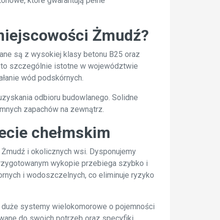
onowe, które gwarantują pełne
 miejscowości Żmudź?
ne są z wysokiej klasy betonu B25 oraz
 to szczególnie istotne w województwie
iałanie wód podskórnych.
uzyskania odbioru budowlanego. Solidne
yjemnych zapachów na zewnątrz.
iecie chełmskim
 Żmudź i okolicznych wsi. Dysponujemy
przygotowanym wykopie przebiega szybko i
nych i wodoszczelnych, co eliminuje ryzyko
po duże systemy wielokomorowe o pojemności
wane do swoich potrzeb oraz specyfiki