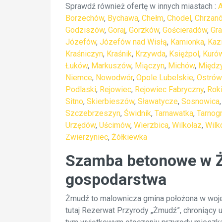
Sprawdź również ofertę w innych miastach :
Borzechów
,
Bychawa
,
Chełm
,
Chodel
,
Chrzan
Godziszów
,
Goraj
,
Gorzków
,
Gościeradów
,
Gr
Józefów
,
Józefów nad Wisłą
,
Kamionka
,
Kaz
Kraśniczyn
,
Kraśnik
,
Krzywda
,
Księżpol
,
Kuró
Łuków
,
Markuszów
,
Miączyn
,
Michów
,
Między
Niemce
,
Nowodwór
,
Opole Lubelskie
,
Ostrów
Podlaski
,
Rejowiec
,
Rejowiec Fabryczny
,
Rok
Sitno
,
Skierbieszów
,
Sławatycze
,
Sosnowica
Szczebrzeszyn
,
Świdnik
,
Tarnawatka
,
Tarnog
Urzędów
,
Uścimów
,
Wierzbica
,
Wilkołaz
,
Wilk
Zwierzyniec
,
Żółkiewka
Szamba betonowe w Żm
gospodarstwa
Żmudź to malownicza gmina położona w wojewó
tutaj Rezerwat Przyrody „Żmudź”, chroniący