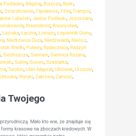
ła Podlaska
,
Biłgoraj
,
Biszcza
,
Borki
,
a
,
Dzierzkowice
,
Fajsławice
,
Firlej
,
Frampol
,
anów Lubelski
,
Janów Podlaski
,
Jeziorzany
,
ońskowola
,
Krasnobród
,
Krasnystaw
,
e
,
Łaziska
,
Łęczna
,
Łomazy
,
Łopiennik Górny
,
ów
,
Niedrzwica Duża
,
Niedźwiada
,
Nielisz
,
otok Wielki
,
Puławy
,
Radecznica
,
Radzyń
a
,
Siedliszcze
,
Siemień
,
Siennica Różana
,
kowski
,
Sułów
,
Susiec
,
Szastarka
,
zna
,
Turobin
,
Ulan-Majorat
,
Ulhówek
,
Urszulin
,
Uhruska
,
Wyryki
,
Zakrzew
,
Zamość
,
la Twojego
zyrodniczą. Mało kto wie, że znajduje się
we formy krasowe na zboczach kredowych. W