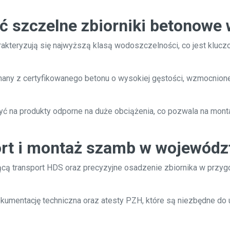
ć szczelne zbiorniki betonowe
kteryzują się najwyższą klasą wodoszczelności, co jest klucz
onany z certyfikowanego betonu o wysokiej gęstości, wzmocnio
 na produkty odporne na duże obciążenia, co pozwala na mont
ort i montaż szamb w wojewódz
 transport HDS oraz precyzyjne osadzenie zbiornika w przyg
umentację techniczna oraz atesty PZH, które są niezbędne do 