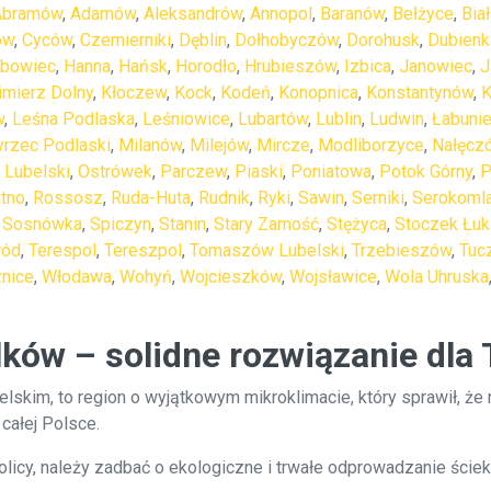
Abramów
,
Adamów
,
Aleksandrów
,
Annopol
,
Baranów
,
Bełżyce
,
Bia
ów
,
Cyców
,
Czemierniki
,
Dęblin
,
Dołhobyczów
,
Dorohusk
,
Dubienk
abowiec
,
Hanna
,
Hańsk
,
Horodło
,
Hrubieszów
,
Izbica
,
Janowiec
,
J
imierz Dolny
,
Kłoczew
,
Kock
,
Kodeń
,
Konopnica
,
Konstantynów
,
K
w
,
Leśna Podlaska
,
Leśniowice
,
Lubartów
,
Lublin
,
Ludwin
,
Łabuni
rzec Podlaski
,
Milanów
,
Milejów
,
Mircze
,
Modliborzyce
,
Nałęcz
 Lubelski
,
Ostrówek
,
Parczew
,
Piaski
,
Poniatowa
,
Potok Górny
,
P
itno
,
Rossosz
,
Ruda-Huta
,
Rudnik
,
Ryki
,
Sawin
,
Serniki
,
Serokoml
,
Sosnówka
,
Spiczyn
,
Stanin
,
Stary Zamość
,
Stężyca
,
Stoczek Łu
ród
,
Terespol
,
Tereszpol
,
Tomaszów Lubelski
,
Trzebieszów
,
Tuc
nice
,
Włodawa
,
Wohyń
,
Wojcieszków
,
Wojsławice
,
Wola Uhruska
ków – solidne rozwiązanie dla
skim, to region o wyjątkowym mikroklimacie, który sprawił, że 
całej Polsce.
icy, należy zadbać o ekologiczne i trwałe odprowadzanie ściek