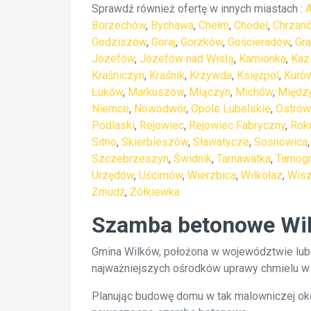
Sprawdź również ofertę w innych miastach :
Borzechów
,
Bychawa
,
Chełm
,
Chodel
,
Chrzan
Godziszów
,
Goraj
,
Gorzków
,
Gościeradów
,
Gr
Józefów
,
Józefów nad Wisłą
,
Kamionka
,
Kaz
Kraśniczyn
,
Kraśnik
,
Krzywda
,
Księżpol
,
Kuró
Łuków
,
Markuszów
,
Miączyn
,
Michów
,
Między
Niemce
,
Nowodwór
,
Opole Lubelskie
,
Ostrów
Podlaski
,
Rejowiec
,
Rejowiec Fabryczny
,
Rok
Sitno
,
Skierbieszów
,
Sławatycze
,
Sosnowica
Szczebrzeszyn
,
Świdnik
,
Tarnawatka
,
Tarnog
Urzędów
,
Uścimów
,
Wierzbica
,
Wilkołaz
,
Wisz
Żmudź
,
Żółkiewka
Szamba betonowe Wil
Gmina Wilków, położona w województwie lubel
najważniejszych ośrodków uprawy chmielu w 
Planując budowę domu w tak malowniczej okol