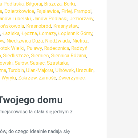
ła Podlaska
,
Biłgoraj
,
Biszcza
,
Borki
,
a
,
Dzierzkowice
,
Fajsławice
,
Firlej
,
Frampol
,
anów Lubelski
,
Janów Podlaski
,
Jeziorzany
,
ońskowola
,
Krasnobród
,
Krasnystaw
,
e
,
Łaziska
,
Łęczna
,
Łomazy
,
Łopiennik Górny
,
ów
,
Niedrzwica Duża
,
Niedźwiada
,
Nielisz
,
otok Wielki
,
Puławy
,
Radecznica
,
Radzyń
a
,
Siedliszcze
,
Siemień
,
Siennica Różana
,
kowski
,
Sułów
,
Susiec
,
Szastarka
,
zna
,
Turobin
,
Ulan-Majorat
,
Ulhówek
,
Urszulin
,
,
Wyryki
,
Zakrzew
,
Zamość
,
Zwierzyniec
,
 Twojego domu
miejscowość ta stała się jednym z
ów, do czego idealnie nadają się