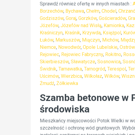
Sprawdź również ofertę w innych miastach :
Borzechów
,
Bychawa
,
Chełm
,
Chodel
,
Chrzan
Godziszów
,
Goraj
,
Gorzków
,
Gościeradów
,
Gr
Józefów
,
Józefów nad Wisłą
,
Kamionka
,
Kaz
Kraśniczyn
,
Kraśnik
,
Krzywda
,
Księżpol
,
Kuró
Łuków
,
Markuszów
,
Miączyn
,
Michów
,
Między
Niemce
,
Nowodwór
,
Opole Lubelskie
,
Ostrów
Rejowiec
,
Rejowiec Fabryczny
,
Rokitno
,
Ross
Skierbieszów
,
Sławatycze
,
Sosnowica
,
Sosn
Świdnik
,
Tarnawatka
,
Tarnogród
,
Terespol
,
Te
Uścimów
,
Wierzbica
,
Wilkołaz
,
Wilków
,
Wiszn
Żmudź
,
Żółkiewka
Szamba betonowe w Po
środowiska
Mieszkańcy miejscowości Potok Wielki w wo
szczelność i ochronę wód gruntowych. Wybór