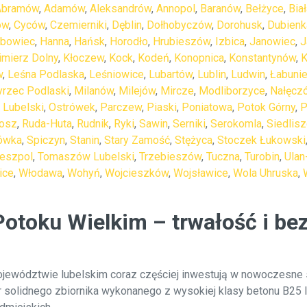
Abramów
,
Adamów
,
Aleksandrów
,
Annopol
,
Baranów
,
Bełżyce
,
Bia
ów
,
Cyców
,
Czemierniki
,
Dęblin
,
Dołhobyczów
,
Dorohusk
,
Dubienk
abowiec
,
Hanna
,
Hańsk
,
Horodło
,
Hrubieszów
,
Izbica
,
Janowiec
,
J
imierz Dolny
,
Kłoczew
,
Kock
,
Kodeń
,
Konopnica
,
Konstantynów
,
K
w
,
Leśna Podlaska
,
Leśniowice
,
Lubartów
,
Lublin
,
Ludwin
,
Łabuni
rzec Podlaski
,
Milanów
,
Milejów
,
Mircze
,
Modliborzyce
,
Nałęcz
 Lubelski
,
Ostrówek
,
Parczew
,
Piaski
,
Poniatowa
,
Potok Górny
,
P
osz
,
Ruda-Huta
,
Rudnik
,
Ryki
,
Sawin
,
Serniki
,
Serokomla
,
Siedlis
ówka
,
Spiczyn
,
Stanin
,
Stary Zamość
,
Stężyca
,
Stoczek Łukowski
reszpol
,
Tomaszów Lubelski
,
Trzebieszów
,
Tuczna
,
Turobin
,
Ulan
ice
,
Włodawa
,
Wohyń
,
Wojcieszków
,
Wojsławice
,
Wola Uhruska
,
toku Wielkim – trwałość i be
jewództwie lubelskim coraz częściej inwestują w nowoczesne 
 solidnego zbiornika wykonanego z wysokiej klasy betonu B25 l