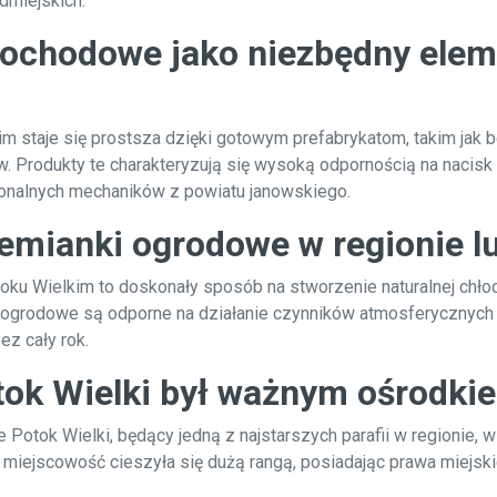
odmiejskich.
ochodowe jako niezbędny elem
 staje się prostsza dzięki gotowym prefabrykatom, takim jak
Produkty te charakteryzują się wysoką odpornością na nacisk o
onalnych mechaników z powiatu janowskiego.
iemianki ogrodowe w regionie l
u Wielkim to doskonały sposób na stworzenie naturalnej chło
ogrodowe są odporne na działanie czynników atmosferycznych i
ez cały rok.
otok Wielki był ważnym ośrodki
e Potok Wielki, będący jedną z najstarszych parafii w regionie, 
iejscowość cieszyła się dużą rangą, posiadając prawa miejskie 