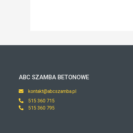
ABC SZAMBA BETONOWE
kontakt@abcszamba.pl
515 360 715
515 360 795