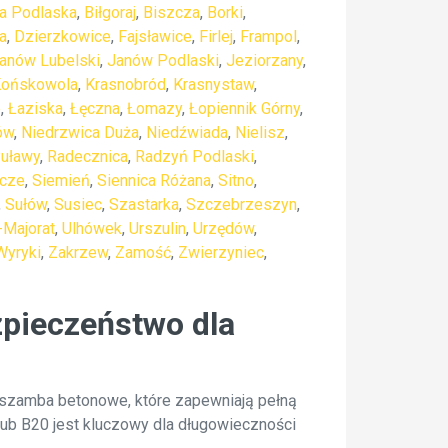
ła Podlaska
,
Biłgoraj
,
Biszcza
,
Borki
,
a
,
Dzierzkowice
,
Fajsławice
,
Firlej
,
Frampol
,
anów Lubelski
,
Janów Podlaski
,
Jeziorzany
,
ońskowola
,
Krasnobród
,
Krasnystaw
,
e
,
Łaziska
,
Łęczna
,
Łomazy
,
Łopiennik Górny
,
ów
,
Niedrzwica Duża
,
Niedźwiada
,
Nielisz
,
uławy
,
Radecznica
,
Radzyń Podlaski
,
zcze
,
Siemień
,
Siennica Różana
,
Sitno
,
,
Sułów
,
Susiec
,
Szastarka
,
Szczebrzeszyn
,
-Majorat
,
Ulhówek
,
Urszulin
,
Urzędów
,
Wyryki
,
Zakrzew
,
Zamość
,
Zwierzyniec
,
zpieczeństwo dla
szamba betonowe, które zapewniają pełną
ub B20 jest kluczowy dla długowieczności