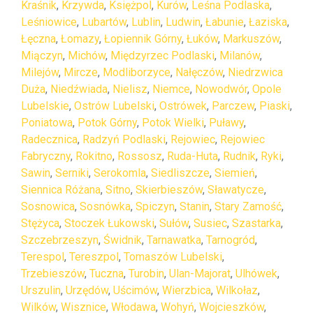
Kraśnik
,
Krzywda
,
Księżpol
,
Kurów
,
Leśna Podlaska
,
Leśniowice
,
Lubartów
,
Lublin
,
Ludwin
,
Łabunie
,
Łaziska
,
Łęczna
,
Łomazy
,
Łopiennik Górny
,
Łuków
,
Markuszów
,
Miączyn
,
Michów
,
Międzyrzec Podlaski
,
Milanów
,
Milejów
,
Mircze
,
Modliborzyce
,
Nałęczów
,
Niedrzwica
Duża
,
Niedźwiada
,
Nielisz
,
Niemce
,
Nowodwór
,
Opole
Lubelskie
,
Ostrów Lubelski
,
Ostrówek
,
Parczew
,
Piaski
,
Poniatowa
,
Potok Górny
,
Potok Wielki
,
Puławy
,
Radecznica
,
Radzyń Podlaski
,
Rejowiec
,
Rejowiec
Fabryczny
,
Rokitno
,
Rossosz
,
Ruda-Huta
,
Rudnik
,
Ryki
,
Sawin
,
Serniki
,
Serokomla
,
Siedliszcze
,
Siemień
,
Siennica Różana
,
Sitno
,
Skierbieszów
,
Sławatycze
,
Sosnowica
,
Sosnówka
,
Spiczyn
,
Stanin
,
Stary Zamość
,
Stężyca
,
Stoczek Łukowski
,
Sułów
,
Susiec
,
Szastarka
,
Szczebrzeszyn
,
Świdnik
,
Tarnawatka
,
Tarnogród
,
Terespol
,
Tereszpol
,
Tomaszów Lubelski
,
Trzebieszów
,
Tuczna
,
Turobin
,
Ulan-Majorat
,
Ulhówek
,
Urszulin
,
Urzędów
,
Uścimów
,
Wierzbica
,
Wilkołaz
,
Wilków
,
Wisznice
,
Włodawa
,
Wohyń
,
Wojcieszków
,