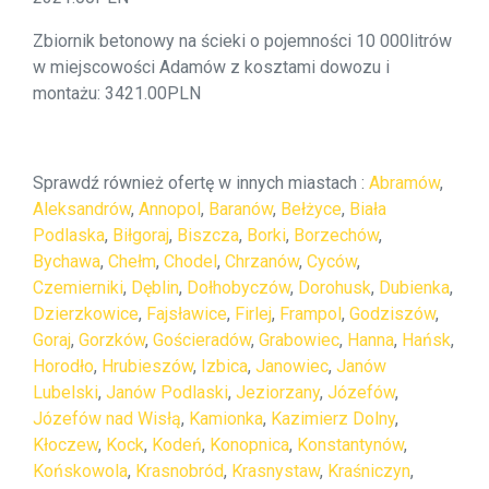
Zbiornik betonowy na ścieki o pojemności 10 000litrów
w miejscowości Adamów z kosztami dowozu i
montażu: 3421.00PLN
Sprawdź również ofertę w innych miastach :
Abramów
,
Aleksandrów
,
Annopol
,
Baranów
,
Bełżyce
,
Biała
Podlaska
,
Biłgoraj
,
Biszcza
,
Borki
,
Borzechów
,
Bychawa
,
Chełm
,
Chodel
,
Chrzanów
,
Cyców
,
Czemierniki
,
Dęblin
,
Dołhobyczów
,
Dorohusk
,
Dubienka
,
Dzierzkowice
,
Fajsławice
,
Firlej
,
Frampol
,
Godziszów
,
Goraj
,
Gorzków
,
Gościeradów
,
Grabowiec
,
Hanna
,
Hańsk
,
Horodło
,
Hrubieszów
,
Izbica
,
Janowiec
,
Janów
Lubelski
,
Janów Podlaski
,
Jeziorzany
,
Józefów
,
Józefów nad Wisłą
,
Kamionka
,
Kazimierz Dolny
,
Kłoczew
,
Kock
,
Kodeń
,
Konopnica
,
Konstantynów
,
Końskowola
,
Krasnobród
,
Krasnystaw
,
Kraśniczyn
,