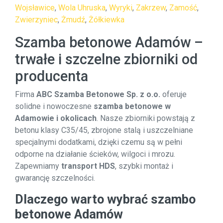
Wojsławice
,
Wola Uhruska
,
Wyryki
,
Zakrzew
,
Zamość
,
Zwierzyniec
,
Żmudź
,
Żółkiewka
Szamba betonowe Adamów –
trwałe i szczelne zbiorniki od
producenta
Firma
ABC Szamba Betonowe Sp. z o.o.
oferuje
solidne i nowoczesne
szamba betonowe w
Adamowie i okolicach
. Nasze zbiorniki powstają z
betonu klasy C35/45, zbrojone stalą i uszczelniane
specjalnymi dodatkami, dzięki czemu są w pełni
odporne na działanie ścieków, wilgoci i mrozu.
Zapewniamy
transport HDS
, szybki montaż i
gwarancję szczelności.
Dlaczego warto wybrać szambo
betonowe Adamów