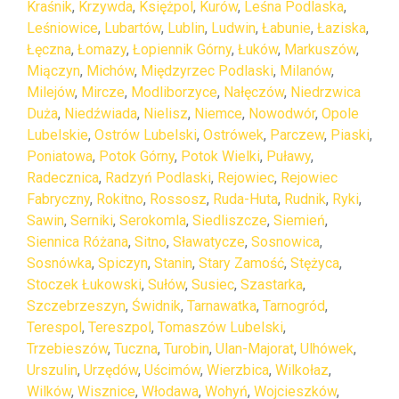
Kraśnik
,
Krzywda
,
Księżpol
,
Kurów
,
Leśna Podlaska
,
Leśniowice
,
Lubartów
,
Lublin
,
Ludwin
,
Łabunie
,
Łaziska
,
Łęczna
,
Łomazy
,
Łopiennik Górny
,
Łuków
,
Markuszów
,
Miączyn
,
Michów
,
Międzyrzec Podlaski
,
Milanów
,
Milejów
,
Mircze
,
Modliborzyce
,
Nałęczów
,
Niedrzwica
Duża
,
Niedźwiada
,
Nielisz
,
Niemce
,
Nowodwór
,
Opole
Lubelskie
,
Ostrów Lubelski
,
Ostrówek
,
Parczew
,
Piaski
,
Poniatowa
,
Potok Górny
,
Potok Wielki
,
Puławy
,
Radecznica
,
Radzyń Podlaski
,
Rejowiec
,
Rejowiec
Fabryczny
,
Rokitno
,
Rossosz
,
Ruda-Huta
,
Rudnik
,
Ryki
,
Sawin
,
Serniki
,
Serokomla
,
Siedliszcze
,
Siemień
,
Siennica Różana
,
Sitno
,
Sławatycze
,
Sosnowica
,
Sosnówka
,
Spiczyn
,
Stanin
,
Stary Zamość
,
Stężyca
,
Stoczek Łukowski
,
Sułów
,
Susiec
,
Szastarka
,
Szczebrzeszyn
,
Świdnik
,
Tarnawatka
,
Tarnogród
,
Terespol
,
Tereszpol
,
Tomaszów Lubelski
,
Trzebieszów
,
Tuczna
,
Turobin
,
Ulan-Majorat
,
Ulhówek
,
Urszulin
,
Urzędów
,
Uścimów
,
Wierzbica
,
Wilkołaz
,
Wilków
,
Wisznice
,
Włodawa
,
Wohyń
,
Wojcieszków
,