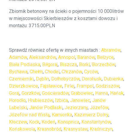
Zbiornik betonowy na ścieki o pojemności 10 000litrów
w miejscowości Skierbieszów z kosztami dowozu i
montażu: 3715.00PLN
Sprawdź również ofertę w innych miastach :
Abramów
,
Adamów
,
Aleksandrów
,
Annopol
,
Baranów
,
Bełżyce
,
Biała Podlaska
,
Biłgoraj
,
Biszcza
,
Borki
,
Borzechów
,
Bychawa
,
Chełm
,
Chodel
,
Chrzanów
,
Cyców
,
Czemierniki
,
Dęblin
,
Dołhobyczów
,
Dorohusk
,
Dubienka
,
Dzierzkowice
,
Fajsławice
,
Firlej
,
Frampol
,
Godziszów
,
Goraj
,
Gorzków
,
Gościeradów
,
Grabowiec
,
Hanna
,
Hańsk
,
Horodło
,
Hrubieszów
,
Izbica
,
Janowiec
,
Janów
Lubelski
,
Janów Podlaski
,
Jeziorzany
,
Józefów
,
Józefów nad Wisłą
,
Kamionka
,
Kazimierz Dolny
,
Kłoczew
,
Kock
,
Kodeń
,
Konopnica
,
Konstantynów
,
Końskowola
,
Krasnobród
,
Krasnystaw
,
Kraśniczyn
,