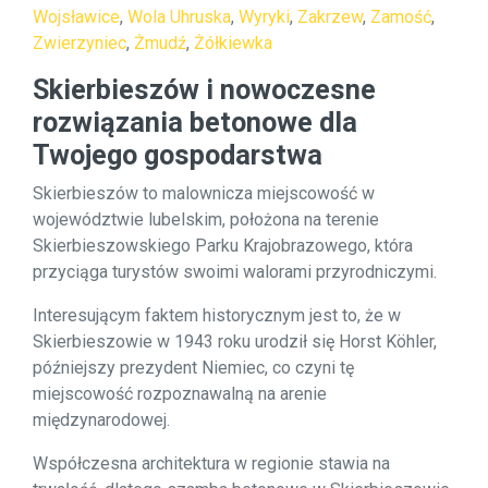
Wojsławice
,
Wola Uhruska
,
Wyryki
,
Zakrzew
,
Zamość
,
Zwierzyniec
,
Żmudź
,
Żółkiewka
Skierbieszów i nowoczesne
rozwiązania betonowe dla
Twojego gospodarstwa
Skierbieszów to malownicza miejscowość w
województwie lubelskim, położona na terenie
Skierbieszowskiego Parku Krajobrazowego, która
przyciąga turystów swoimi walorami przyrodniczymi.
Interesującym faktem historycznym jest to, że w
Skierbieszowie w 1943 roku urodził się Horst Köhler,
późniejszy prezydent Niemiec, co czyni tę
miejscowość rozpoznawalną na arenie
międzynarodowej.
Współczesna architektura w regionie stawia na