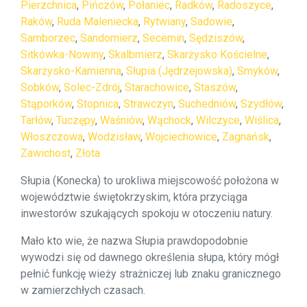
Pierzchnica
,
Pińczów
,
Połaniec
,
Radków
,
Radoszyce
,
Raków
,
Ruda Maleniecka
,
Rytwiany
,
Sadowie
,
Samborzec
,
Sandomierz
,
Secemin
,
Sędziszów
,
Sitkówka-Nowiny
,
Skalbmierz
,
Skarżysko Kościelne
,
Skarżysko-Kamienna
,
Słupia (Jędrzejowska)
,
Smyków
,
Sobków
,
Solec-Zdrój
,
Starachowice
,
Staszów
,
Stąporków
,
Stopnica
,
Strawczyn
,
Suchedniów
,
Szydłów
,
Tarłów
,
Tuczępy
,
Waśniów
,
Wąchock
,
Wilczyce
,
Wiślica
,
Włoszczowa
,
Wodzisław
,
Wojciechowice
,
Zagnańsk
,
Zawichost
,
Złota
Słupia (Konecka) to urokliwa miejscowość położona w
województwie świętokrzyskim, która przyciąga
inwestorów szukających spokoju w otoczeniu natury.
Mało kto wie, że nazwa Słupia prawdopodobnie
wywodzi się od dawnego określenia słupa, który mógł
pełnić funkcję wieży strażniczej lub znaku granicznego
w zamierzchłych czasach.