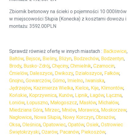
Zbiornik betonowy na ścieki o pojemności 10 000litrów
w miejscowości Słupia (Konecka) z kosztami dowozu i
montażu: 3592.00PLN
Sprawdź również ofertę w innych miastach :
Baćkowice
,
Bałtów
,
Bejsce
,
Bieliny
,
Bliżyn
,
Bodzechów
,
Bodzentyn
,
Brody
,
Busko-Zdrój
,
Chęciny
,
Chmielnik
,
Czarnocin
,
Ćmielów
,
Daleszyce
,
Dwikozy
,
Działoszyce
,
Fałków
,
Gnojno
,
Gowarczów
,
Górno
,
Imielno
,
Iwaniska
,
Jędrzejów
,
Kazimierza Wielka
,
Kielce
,
Kije
,
Klimontów
,
Końskie
,
Koprzywnica
,
Kunów
,
Lipnik
,
Łagów
,
Łączna
,
Łoniów
,
Łopuszno
,
Małogoszcz
,
Masłów
,
Michałów
,
Miedziana Góra
,
Mirzec
,
Mniów
,
Morawica
,
Moskorzew
,
Nagłowice
,
Nowa Słupia
,
Nowy Korczyn
,
Obrazów
,
Oksa
,
Oleśnica
,
Opatowiec
,
Opatów
,
Osiek
,
Ostrowiec
Świętokrzyski
,
Ożarów
,
Pacanów
,
Piekoszów
,