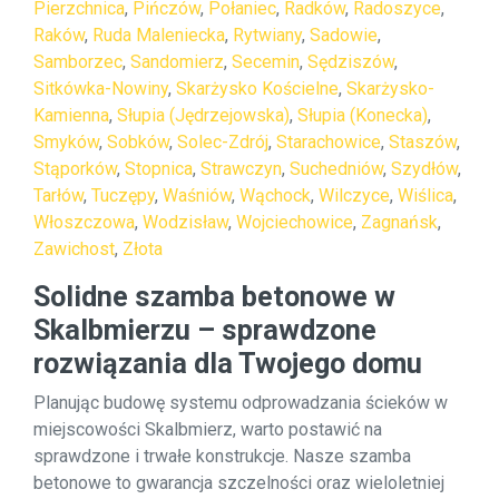
Pierzchnica
,
Pińczów
,
Połaniec
,
Radków
,
Radoszyce
,
Raków
,
Ruda Maleniecka
,
Rytwiany
,
Sadowie
,
Samborzec
,
Sandomierz
,
Secemin
,
Sędziszów
,
Sitkówka-Nowiny
,
Skarżysko Kościelne
,
Skarżysko-
Kamienna
,
Słupia (Jędrzejowska)
,
Słupia (Konecka)
,
Smyków
,
Sobków
,
Solec-Zdrój
,
Starachowice
,
Staszów
,
Stąporków
,
Stopnica
,
Strawczyn
,
Suchedniów
,
Szydłów
,
Tarłów
,
Tuczępy
,
Waśniów
,
Wąchock
,
Wilczyce
,
Wiślica
,
Włoszczowa
,
Wodzisław
,
Wojciechowice
,
Zagnańsk
,
Zawichost
,
Złota
Solidne szamba betonowe w
Skalbmierzu – sprawdzone
rozwiązania dla Twojego domu
Planując budowę systemu odprowadzania ścieków w
miejscowości Skalbmierz, warto postawić na
sprawdzone i trwałe konstrukcje. Nasze szamba
betonowe to gwarancja szczelności oraz wieloletniej