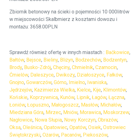
Zbiornik betonowy na ścieki o pojemności 10 000litrów
w miejscowości Skalbmierz z kosztami dowozu i
montażu: 3658.00PLN
Sprawdź również ofertę w innych miastach :
Baćkowice
,
Bałtów
,
Bejsce
,
Bieliny
,
Bliżyn
,
Bodzechów
,
Bodzentyn
,
Brody
,
Busko-Zdrój
,
Chęciny
,
Chmielnik
,
Czarnocin
,
Ćmielów
,
Daleszyce
,
Dwikozy
,
Działoszyce
,
Fałków
,
Gnojno
,
Gowarczów
,
Górno
,
Imielno
,
Iwaniska
,
Jędrzejów
,
Kazimierza Wielka
,
Kielce
,
Kije
,
Klimontów
,
Końskie
,
Koprzywnica
,
Kunów
,
Lipnik
,
Łagów
,
Łączna
,
Łoniów
,
Łopuszno
,
Małogoszcz
,
Masłów
,
Michałów
,
Miedziana Góra
,
Mirzec
,
Mniów
,
Morawica
,
Moskorzew
,
Nagłowice
,
Nowa Słupia
,
Nowy Korczyn
,
Obrazów
,
Oksa
,
Oleśnica
,
Opatowiec
,
Opatów
,
Osiek
,
Ostrowiec
Świętokrzyski
,
Ożarów
,
Pacanów
,
Piekoszów
,