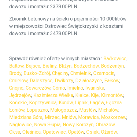
dowozu i montażu: 2378.00PLN
Zbiornik betonowy na ścieki o pojemności 10 000litrów
w miejscowości Ostrowiec Świętokrzyski z kosztami
dowozu i montażu: 3478.00PLN
Sprawdź również ofertę w innych miastach :
Baćkowice
,
Bałtów
,
Bejsce
,
Bieliny
,
Bliżyn
,
Bodzechów
,
Bodzentyn
,
Brody
,
Busko-Zdrój
,
Chęciny
,
Chmielnik
,
Czarnocin
,
Ćmielów
,
Daleszyce
,
Dwikozy
,
Działoszyce
,
Fałków
,
Gnojno
,
Gowarczów
,
Górno
,
Imielno
,
Iwaniska
,
Jędrzejów
,
Kazimierza Wielka
,
Kielce
,
Kije
,
Klimontów
,
Końskie
,
Koprzywnica
,
Kunów
,
Lipnik
,
Łagów
,
Łączna
,
Łoniów
,
Łopuszno
,
Małogoszcz
,
Masłów
,
Michałów
,
Miedziana Góra
,
Mirzec
,
Mniów
,
Morawica
,
Moskorzew
,
Nagłowice
,
Nowa Słupia
,
Nowy Korczyn
,
Obrazów
,
Oksa
,
Oleśnica
,
Opatowiec
,
Opatów
,
Osiek
,
Ożarów
,