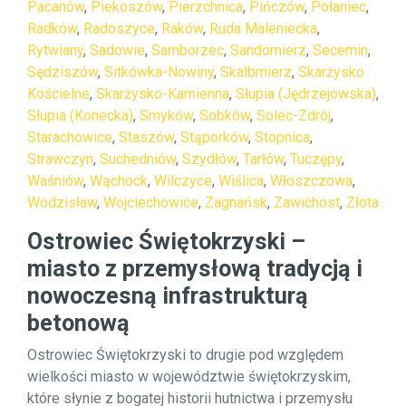
Pacanów
,
Piekoszów
,
Pierzchnica
,
Pińczów
,
Połaniec
,
Radków
,
Radoszyce
,
Raków
,
Ruda Maleniecka
,
Rytwiany
,
Sadowie
,
Samborzec
,
Sandomierz
,
Secemin
,
Sędziszów
,
Sitkówka-Nowiny
,
Skalbmierz
,
Skarżysko
Kościelne
,
Skarżysko-Kamienna
,
Słupia (Jędrzejowska)
,
Słupia (Konecka)
,
Smyków
,
Sobków
,
Solec-Zdrój
,
Starachowice
,
Staszów
,
Stąporków
,
Stopnica
,
Strawczyn
,
Suchedniów
,
Szydłów
,
Tarłów
,
Tuczępy
,
Waśniów
,
Wąchock
,
Wilczyce
,
Wiślica
,
Włoszczowa
,
Wodzisław
,
Wojciechowice
,
Zagnańsk
,
Zawichost
,
Złota
Ostrowiec Świętokrzyski –
miasto z przemysłową tradycją i
nowoczesną infrastrukturą
betonową
Ostrowiec Świętokrzyski to drugie pod względem
wielkości miasto w województwie świętokrzyskim,
które słynie z bogatej historii hutnictwa i przemysłu