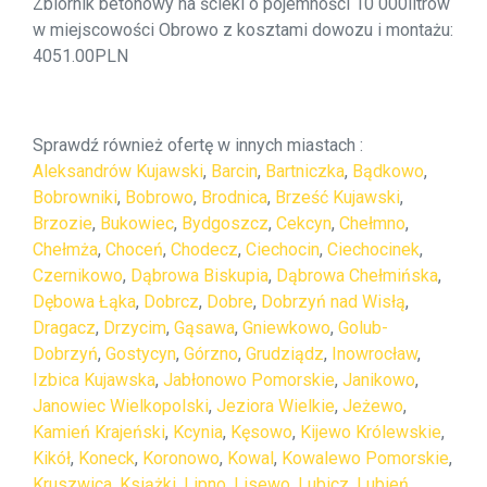
Zbiornik betonowy na ścieki o pojemności 10 000litrów
w miejscowości Obrowo z kosztami dowozu i montażu:
4051.00PLN
Sprawdź również ofertę w innych miastach :
Aleksandrów Kujawski
,
Barcin
,
Bartniczka
,
Bądkowo
,
Bobrowniki
,
Bobrowo
,
Brodnica
,
Brześć Kujawski
,
Brzozie
,
Bukowiec
,
Bydgoszcz
,
Cekcyn
,
Chełmno
,
Chełmża
,
Choceń
,
Chodecz
,
Ciechocin
,
Ciechocinek
,
Czernikowo
,
Dąbrowa Biskupia
,
Dąbrowa Chełmińska
,
Dębowa Łąka
,
Dobrcz
,
Dobre
,
Dobrzyń nad Wisłą
,
Dragacz
,
Drzycim
,
Gąsawa
,
Gniewkowo
,
Golub-
Dobrzyń
,
Gostycyn
,
Górzno
,
Grudziądz
,
Inowrocław
,
Izbica Kujawska
,
Jabłonowo Pomorskie
,
Janikowo
,
Janowiec Wielkopolski
,
Jeziora Wielkie
,
Jeżewo
,
Kamień Krajeński
,
Kcynia
,
Kęsowo
,
Kijewo Królewskie
,
Kikół
,
Koneck
,
Koronowo
,
Kowal
,
Kowalewo Pomorskie
,
Kruszwica
,
Książki
,
Lipno
,
Lisewo
,
Lubicz
,
Lubień