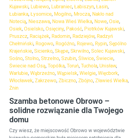
Kujawski
,
Lubiewo
,
Lubraniec
,
Łabiszyn
,
Łasin
,
Łubianka
,
Łysomice
,
Mogilno
,
Mrocza
,
Nakło nad
Notecią
,
Nieszawa
,
Nowa Wieś Wielka
,
Nowe
,
Osie
,
Osiek
,
Osielsko
,
Osięciny
,
Pakość
,
Piotrków Kujawski
,
Pruszcz
,
Raciążek
,
Radomin
,
Radziejów
,
Radzyń
Chełmiński
,
Rogowo
,
Rogóźno
,
Rojewo
,
Rypin
,
Sępólno
Krajeńskie
,
Sicienko
,
Skępe
,
Skrwilno
,
Solec Kujawski
,
Sośno
,
Stolno
,
Strzelno
,
Szubin
,
Śliwice
,
Świecie
,
Świecie nad Osą
,
Topólka
,
Toruń
,
Tuchola
,
Unisław
,
Warlubie
,
Wąbrzeźno
,
Wąpielsk
,
Wielgie
,
Więcbork
,
Włocławek
,
Zakrzewo
,
Zbiczno
,
Zbójno
,
Zławieś Wielka
,
Żnin
Szamba betonowe Obrowo –
solidne rozwiązanie dla Twojego
domu
Czy wiesz, że miejscowość Obrowo w województwie
kujawsko-pomorskim była miejscem natchnienia dla