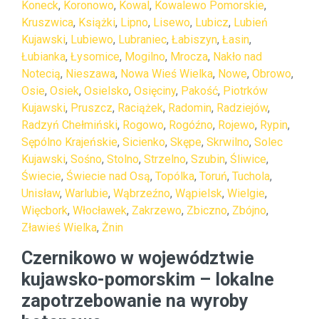
Koneck
,
Koronowo
,
Kowal
,
Kowalewo Pomorskie
,
Kruszwica
,
Książki
,
Lipno
,
Lisewo
,
Lubicz
,
Lubień
Kujawski
,
Lubiewo
,
Lubraniec
,
Łabiszyn
,
Łasin
,
Łubianka
,
Łysomice
,
Mogilno
,
Mrocza
,
Nakło nad
Notecią
,
Nieszawa
,
Nowa Wieś Wielka
,
Nowe
,
Obrowo
,
Osie
,
Osiek
,
Osielsko
,
Osięciny
,
Pakość
,
Piotrków
Kujawski
,
Pruszcz
,
Raciążek
,
Radomin
,
Radziejów
,
Radzyń Chełmiński
,
Rogowo
,
Rogóźno
,
Rojewo
,
Rypin
,
Sępólno Krajeńskie
,
Sicienko
,
Skępe
,
Skrwilno
,
Solec
Kujawski
,
Sośno
,
Stolno
,
Strzelno
,
Szubin
,
Śliwice
,
Świecie
,
Świecie nad Osą
,
Topólka
,
Toruń
,
Tuchola
,
Unisław
,
Warlubie
,
Wąbrzeźno
,
Wąpielsk
,
Wielgie
,
Więcbork
,
Włocławek
,
Zakrzewo
,
Zbiczno
,
Zbójno
,
Zławieś Wielka
,
Żnin
Czernikowo w województwie
kujawsko-pomorskim – lokalne
zapotrzebowanie na wyroby