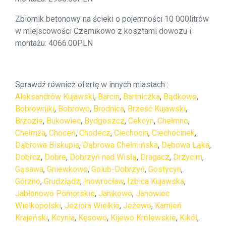
Zbiornik betonowy na ścieki o pojemności 10 000litrów
w miejscowości Czernikowo z kosztami dowozu i
montażu: 4066.00PLN
Sprawdź również ofertę w innych miastach :
Aleksandrów Kujawski
,
Barcin
,
Bartniczka
,
Bądkowo
,
Bobrowniki
,
Bobrowo
,
Brodnica
,
Brześć Kujawski
,
Brzozie
,
Bukowiec
,
Bydgoszcz
,
Cekcyn
,
Chełmno
,
Chełmża
,
Choceń
,
Chodecz
,
Ciechocin
,
Ciechocinek
,
Dąbrowa Biskupia
,
Dąbrowa Chełmińska
,
Dębowa Łąka
,
Dobrcz
,
Dobre
,
Dobrzyń nad Wisłą
,
Dragacz
,
Drzycim
,
Gąsawa
,
Gniewkowo
,
Golub-Dobrzyń
,
Gostycyn
,
Górzno
,
Grudziądz
,
Inowrocław
,
Izbica Kujawska
,
Jabłonowo Pomorskie
,
Janikowo
,
Janowiec
Wielkopolski
,
Jeziora Wielkie
,
Jeżewo
,
Kamień
Krajeński
,
Kcynia
,
Kęsowo
,
Kijewo Królewskie
,
Kikół
,