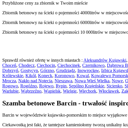
Przybliżone ceny za zbiornik w Twoim mieście
Zbiornik betonowy na ścieki o pojemności 4000litrów w miejscowoś
Zbiornik betonowy na ścieki o pojemności 6000litrów w miejscowoś
Zbiornik betonowy na ścieki o pojemności 10 000litrów w miejscow
Sprawdź również ofertę w innych miastach :
Aleksandrów Kujawski
Choceń
,
Chodecz
,
Ciechocin
,
Ciechocinek
,
Czernikowo
,
Dąbrowa B
Dobrzyń
,
Gostycyn
,
Górzno
,
Grudziądz
,
Inowrocław
,
Izbica Kujaws
Królewskie
,
Kikół
,
Koneck
,
Koronowo
,
Kowal
,
Kowalewo Pomorsk
Mrocza
,
Nakło nad Notecią
,
Nieszawa
,
Nowa Wieś Wielka
,
Nowe
,
O
Rogowo
,
Rogóźno
,
Rojewo
,
Rypin
,
Sępólno Krajeńskie
,
Sicienko
,
S
Warlubie
,
Wąbrzeźno
,
Wąpielsk
,
Wielgie
,
Więcbork
,
Włocławek
,
Za
Szamba betonowe Barcin - trwałość inspi
Barcin w województwie kujawsko-pomorskim to miejsce wyjątkowe na
Ciekawostką jest fakt, że tamtejsze kamieniołomy tworzą unikalny k