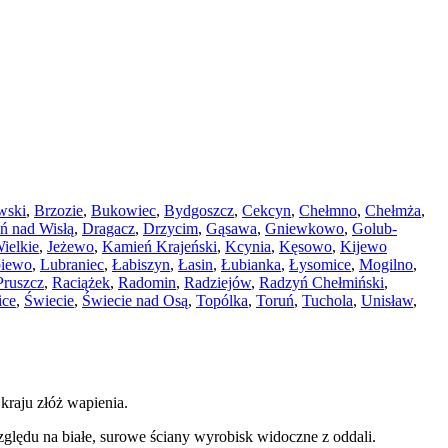
wski
,
Brzozie
,
Bukowiec
,
Bydgoszcz
,
Cekcyn
,
Chełmno
,
Chełmża
,
ń nad Wisłą
,
Dragacz
,
Drzycim
,
Gąsawa
,
Gniewkowo
,
Golub-
Wielkie
,
Jeżewo
,
Kamień Krajeński
,
Kcynia
,
Kęsowo
,
Kijewo
iewo
,
Lubraniec
,
Łabiszyn
,
Łasin
,
Łubianka
,
Łysomice
,
Mogilno
,
Pruszcz
,
Raciążek
,
Radomin
,
Radziejów
,
Radzyń Chełmiński
,
ice
,
Świecie
,
Świecie nad Osą
,
Topólka
,
Toruń
,
Tuchola
,
Unisław
,
raju złóż wapienia.
zględu na białe, surowe ściany wyrobisk widoczne z oddali.