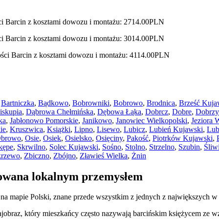
ci Barcin z kosztami dowozu i montażu: 2714.00PLN
ci Barcin z kosztami dowozu i montażu: 3014.00PLN
ości Barcin z kosztami dowozu i montażu: 4114.00PLN
,
Bartniczka
,
Bądkowo
,
Bobrowniki
,
Bobrowo
,
Brodnica
,
Brześć Kuja
iskupia
,
Dąbrowa Chełmińska
,
Dębowa Łąka
,
Dobrcz
,
Dobre
,
Dobrzy
ka
,
Jabłonowo Pomorskie
,
Janikowo
,
Janowiec Wielkopolski
,
Jeziora 
ie
,
Kruszwica
,
Książki
,
Lipno
,
Lisewo
,
Lubicz
,
Lubień Kujawski
,
Lub
browo
,
Osie
,
Osiek
,
Osielsko
,
Osięciny
,
Pakość
,
Piotrków Kujawski
,
kępe
,
Skrwilno
,
Solec Kujawski
,
Sośno
,
Stolno
,
Strzelno
,
Szubin
,
Śliw
krzewo
,
Zbiczno
,
Zbójno
,
Zławieś Wielka
,
Żnin
rowana lokalnym przemysłem
 mapie Polski, znane przede wszystkim z jednych z największych w k
rajobraz, który mieszkańcy często nazywają barcińskim księżycem ze w