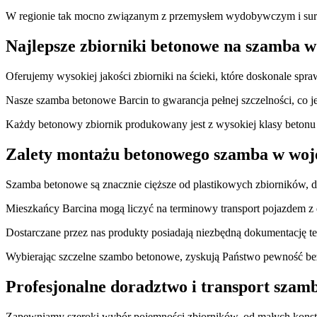
W regionie tak mocno związanym z przemysłem wydobywczym i suro
Najlepsze zbiorniki betonowe na szamba w 
Oferujemy wysokiej jakości zbiorniki na ścieki, które doskonale s
Nasze szamba betonowe Barcin to gwarancja pełnej szczelności, co j
Każdy betonowy zbiornik produkowany jest z wysokiej klasy betonu o
Zalety montażu betonowego szamba w wo
Szamba betonowe są znacznie cięższe od plastikowych zbiorników, 
Mieszkańcy Barcina mogą liczyć na terminowy transport pojazdem 
Dostarczane przez nas produkty posiadają niezbędną dokumentację tec
Wybierając szczelne szambo betonowe, zyskują Państwo pewność bez
Profesjonalne doradztwo i transport szam
Zapewniamy szeroki wybór pojemności zbiorników, od małych kon