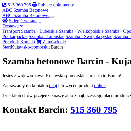
515 360 795
Pobierz dokumenty
ABC Szamba
Betonowe
ABC
Szamba Betonowe
Sklep
Gwarancja
Dostawa
Transport
Szamba - Lubelskie
Szamba - Wielkopolskie
Szamba - Opo
Podkarpackie
Szamba - Lubuskie
Szamba - Świętokrzyskie
Szamba -
Poradnik
Kontakt
Zamówienie
Start
Kujawsko-pomorskie
Barcin
Szamba betonowe Barcin - Kuj
Jesteś z województwa: Kujawsko-pomorskie a miasto to Barcin!
Zapraszamy do kontaktu:
tutaj
lub wyceń produkt
online
Tyle kilometrów przejedzie nasze auto z najbliżeszego placu produk
Kontakt
Barcin
:
515 360 795