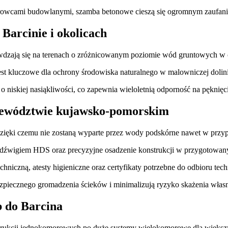
wcami budowlanymi, szamba betonowe cieszą się ogromnym zaufaniem 
Barcinie i okolicach
prawdzają się na terenach o zróżnicowanym poziomie wód gruntowych w
est kluczowe dla ochrony środowiska naturalnego w malowniczej dolini
 niskiej nasiąkliwości, co zapewnia wieloletnią odporność na pęknięc
jewództwie kujawsko-pomorskim
dzięki czemu nie zostaną wyparte przez wody podskórne nawet w przyp
z dźwigiem HDS oraz precyzyjne osadzenie konstrukcji w przygotowa
hniczną, atesty higieniczne oraz certyfikaty potrzebne do odbioru te
piecznego gromadzenia ścieków i minimalizują ryzyko skażenia włas
b do Barcina
strukcji jednokomorowych po duże systemy wielokomorowe dla więks