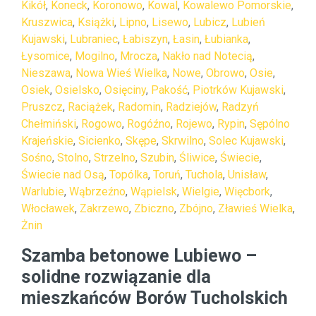
Kikół
,
Koneck
,
Koronowo
,
Kowal
,
Kowalewo Pomorskie
,
Kruszwica
,
Książki
,
Lipno
,
Lisewo
,
Lubicz
,
Lubień
Kujawski
,
Lubraniec
,
Łabiszyn
,
Łasin
,
Łubianka
,
Łysomice
,
Mogilno
,
Mrocza
,
Nakło nad Notecią
,
Nieszawa
,
Nowa Wieś Wielka
,
Nowe
,
Obrowo
,
Osie
,
Osiek
,
Osielsko
,
Osięciny
,
Pakość
,
Piotrków Kujawski
,
Pruszcz
,
Raciążek
,
Radomin
,
Radziejów
,
Radzyń
Chełmiński
,
Rogowo
,
Rogóźno
,
Rojewo
,
Rypin
,
Sępólno
Krajeńskie
,
Sicienko
,
Skępe
,
Skrwilno
,
Solec Kujawski
,
Sośno
,
Stolno
,
Strzelno
,
Szubin
,
Śliwice
,
Świecie
,
Świecie nad Osą
,
Topólka
,
Toruń
,
Tuchola
,
Unisław
,
Warlubie
,
Wąbrzeźno
,
Wąpielsk
,
Wielgie
,
Więcbork
,
Włocławek
,
Zakrzewo
,
Zbiczno
,
Zbójno
,
Zławieś Wielka
,
Żnin
Szamba betonowe Lubiewo –
solidne rozwiązanie dla
mieszkańców Borów Tucholskich