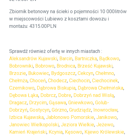
Zbiornik betonowy na ścieki o pojemności 10 000litrów
w miejscowości Lubiewo z kosztami dowozu i
montażu: 4315.00PLN
Sprawdź również ofertę w innych miastach :
Aleksandrów Kujawski
,
Barcin
,
Bartniczka
,
Bądkowo
,
Bobrowniki
,
Bobrowo
,
Brodnica
,
Brześć Kujawski
,
Brzozie
,
Bukowiec
,
Bydgoszcz
,
Cekcyn
,
Chełmno
,
Chełmża
,
Choceń
,
Chodecz
,
Ciechocin
,
Ciechocinek
,
Czernikowo
,
Dąbrowa Biskupia
,
Dąbrowa Chełmińska
,
Dębowa Łąka
,
Dobrcz
,
Dobre
,
Dobrzyń nad Wisłą
,
Dragacz
,
Drzycim
,
Gąsawa
,
Gniewkowo
,
Golub-
Dobrzyń
,
Gostycyn
,
Górzno
,
Grudziądz
,
Inowrocław
,
Izbica Kujawska
,
Jabłonowo Pomorskie
,
Janikowo
,
Janowiec Wielkopolski
,
Jeziora Wielkie
,
Jeżewo
,
Kamień Krajeński
,
Kcynia
,
Kęsowo
,
Kijewo Królewskie
,