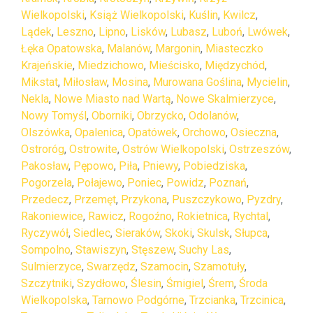
Wielkopolski
,
Książ Wielkopolski
,
Kuślin
,
Kwilcz
,
Lądek
,
Leszno
,
Lipno
,
Lisków
,
Lubasz
,
Luboń
,
Lwówek
,
Łęka Opatowska
,
Malanów
,
Margonin
,
Miasteczko
Krajeńskie
,
Miedzichowo
,
Mieścisko
,
Międzychód
,
Mikstat
,
Miłosław
,
Mosina
,
Murowana Goślina
,
Mycielin
,
Nekla
,
Nowe Miasto nad Wartą
,
Nowe Skalmierzyce
,
Nowy Tomyśl
,
Oborniki
,
Obrzycko
,
Odolanów
,
Olszówka
,
Opalenica
,
Opatówek
,
Orchowo
,
Osieczna
,
Ostroróg
,
Ostrowite
,
Ostrów Wielkopolski
,
Ostrzeszów
,
Pakosław
,
Pępowo
,
Piła
,
Pniewy
,
Pobiedziska
,
Pogorzela
,
Połajewo
,
Poniec
,
Powidz
,
Poznań
,
Przedecz
,
Przemęt
,
Przykona
,
Puszczykowo
,
Pyzdry
,
Rakoniewice
,
Rawicz
,
Rogoźno
,
Rokietnica
,
Rychtal
,
Ryczywół
,
Siedlec
,
Sieraków
,
Skoki
,
Skulsk
,
Słupca
,
Sompolno
,
Stawiszyn
,
Stęszew
,
Suchy Las
,
Sulmierzyce
,
Swarzędz
,
Szamocin
,
Szamotuły
,
Szczytniki
,
Szydłowo
,
Ślesin
,
Śmigiel
,
Śrem
,
Środa
Wielkopolska
,
Tarnowo Podgórne
,
Trzcianka
,
Trzcinica
,