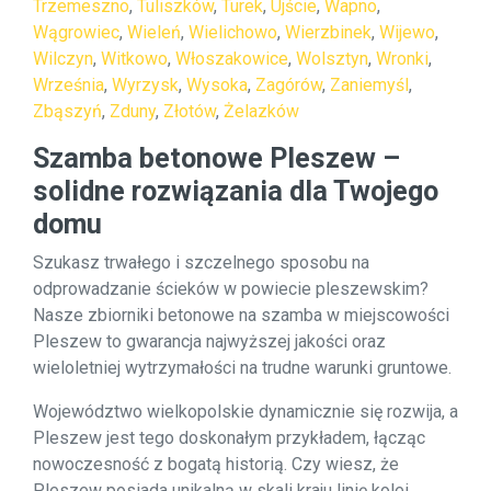
Trzemeszno
,
Tuliszków
,
Turek
,
Ujście
,
Wapno
,
Wągrowiec
,
Wieleń
,
Wielichowo
,
Wierzbinek
,
Wijewo
,
Wilczyn
,
Witkowo
,
Włoszakowice
,
Wolsztyn
,
Wronki
,
Września
,
Wyrzysk
,
Wysoka
,
Zagórów
,
Zaniemyśl
,
Zbąszyń
,
Zduny
,
Złotów
,
Żelazków
Szamba betonowe Pleszew –
solidne rozwiązania dla Twojego
domu
Szukasz trwałego i szczelnego sposobu na
odprowadzanie ścieków w powiecie pleszewskim?
Nasze zbiorniki betonowe na szamba w miejscowości
Pleszew to gwarancja najwyższej jakości oraz
wieloletniej wytrzymałości na trudne warunki gruntowe.
Województwo wielkopolskie dynamicznie się rozwija, a
Pleszew jest tego doskonałym przykładem, łącząc
nowoczesność z bogatą historią. Czy wiesz, że
Pleszew posiada unikalną w skali kraju linię kolei