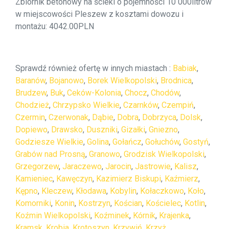
Zbiornik betonowy na ścieki o pojemności 10 000litrów
w miejscowości Pleszew z kosztami dowozu i
montażu: 4042.00PLN
Sprawdź również ofertę w innych miastach :
Babiak
,
Baranów
,
Bojanowo
,
Borek Wielkopolski
,
Brodnica
,
Brudzew
,
Buk
,
Ceków-Kolonia
,
Chocz
,
Chodów
,
Chodzież
,
Chrzypsko Wielkie
,
Czarnków
,
Czempiń
,
Czermin
,
Czerwonak
,
Dąbie
,
Dobra
,
Dobrzyca
,
Dolsk
,
Dopiewo
,
Drawsko
,
Duszniki
,
Gizałki
,
Gniezno
,
Godziesze Wielkie
,
Golina
,
Gołańcz
,
Gołuchów
,
Gostyń
,
Grabów nad Prosną
,
Granowo
,
Grodzisk Wielkopolski
,
Grzegorzew
,
Jaraczewo
,
Jarocin
,
Jastrowie
,
Kalisz
,
Kamieniec
,
Kawęczyn
,
Kazimierz Biskupi
,
Kaźmierz
,
Kępno
,
Kleczew
,
Kłodawa
,
Kobylin
,
Kołaczkowo
,
Koło
,
Komorniki
,
Konin
,
Kostrzyn
,
Kościan
,
Kościelec
,
Kotlin
,
Koźmin Wielkopolski
,
Koźminek
,
Kórnik
,
Krajenka
,
Kramsk
,
Krobia
,
Krotoszyn
,
Krzywiń
,
Krzyż