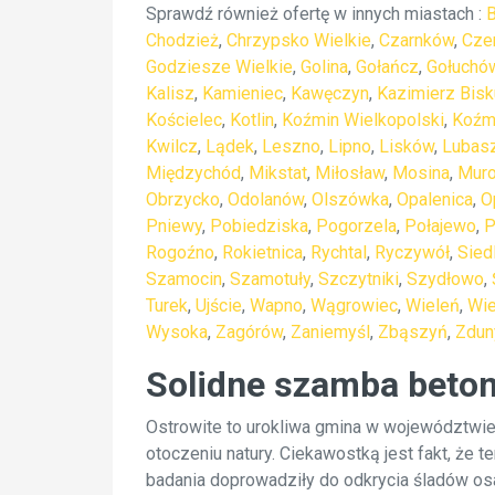
Sprawdź również ofertę w innych miastach :
B
Chodzież
,
Chrzypsko Wielkie
,
Czarnków
,
Cze
Godziesze Wielkie
,
Golina
,
Gołańcz
,
Gołuchó
Kalisz
,
Kamieniec
,
Kawęczyn
,
Kazimierz Bisk
Kościelec
,
Kotlin
,
Koźmin Wielkopolski
,
Koźm
Kwilcz
,
Lądek
,
Leszno
,
Lipno
,
Lisków
,
Lubas
Międzychód
,
Mikstat
,
Miłosław
,
Mosina
,
Muro
Obrzycko
,
Odolanów
,
Olszówka
,
Opalenica
,
O
Pniewy
,
Pobiedziska
,
Pogorzela
,
Połajewo
,
P
Rogoźno
,
Rokietnica
,
Rychtal
,
Ryczywół
,
Sied
Szamocin
,
Szamotuły
,
Szczytniki
,
Szydłowo
,
Turek
,
Ujście
,
Wapno
,
Wągrowiec
,
Wieleń
,
Wie
Wysoka
,
Zagórów
,
Zaniemyśl
,
Zbąszyń
,
Zdun
Solidne szamba beto
Ostrowite to urokliwa gmina w województwie 
otoczeniu natury. Ciekawostką jest fakt, że
badania doprowadziły do odkrycia śladów osad