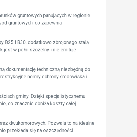
arunków gruntowych panujących w regionie
 wód gruntowych, co zapewnia
y B25 i B30, dodatkowo zbrojonego stalą
jest w pełni szczelny i nie emituje
łną dokumentację techniczną niezbędną do
 restrykcyjne normy ochrony środowiska i
ściach gminy. Dzięki specjalistycznemu
e, co znacznie obniża koszty całej
 oraz dwukomorowych. Pozwala to na idealne
io przekłada się na oszczędności