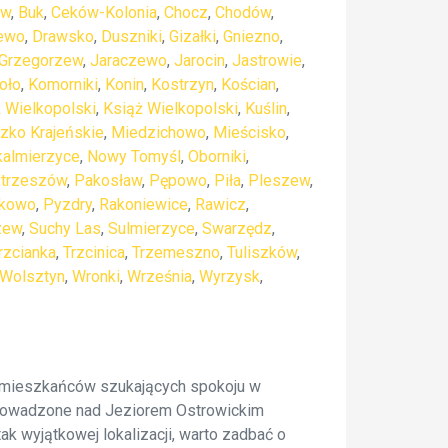
ew
,
Buk
,
Ceków-Kolonia
,
Chocz
,
Chodów
,
ewo
,
Drawsko
,
Duszniki
,
Gizałki
,
Gniezno
,
Grzegorzew
,
Jaraczewo
,
Jarocin
,
Jastrowie
,
oło
,
Komorniki
,
Konin
,
Kostrzyn
,
Kościan
,
 Wielkopolski
,
Książ Wielkopolski
,
Kuślin
,
zko Krajeńskie
,
Miedzichowo
,
Mieścisko
,
almierzyce
,
Nowy Tomyśl
,
Oborniki
,
trzeszów
,
Pakosław
,
Pępowo
,
Piła
,
Pleszew
,
kowo
,
Pyzdry
,
Rakoniewice
,
Rawicz
,
zew
,
Suchy Las
,
Sulmierzyce
,
Swarzędz
,
rzcianka
,
Trzcinica
,
Trzemeszno
,
Tuliszków
,
Wolsztyn
,
Wronki
,
Września
,
Wyrzysk
,
ch mieszkańców szukających spokoju w
a prowadzone nad Jeziorem Ostrowickim
ak wyjątkowej lokalizacji, warto zadbać o