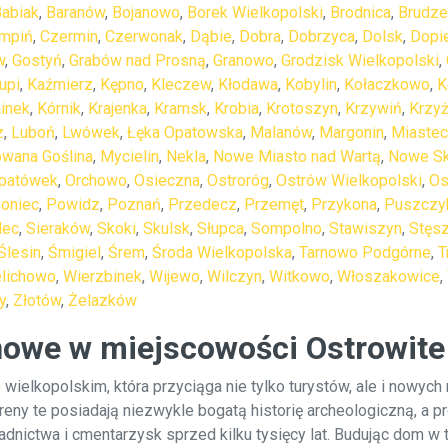
abiak
,
Baranów
,
Bojanowo
,
Borek Wielkopolski
,
Brodnica
,
Brudz
mpiń
,
Czermin
,
Czerwonak
,
Dąbie
,
Dobra
,
Dobrzyca
,
Dolsk
,
Dopi
w
,
Gostyń
,
Grabów nad Prosną
,
Granowo
,
Grodzisk Wielkopolski
,
upi
,
Kaźmierz
,
Kępno
,
Kleczew
,
Kłodawa
,
Kobylin
,
Kołaczkowo
,
K
inek
,
Kórnik
,
Krajenka
,
Kramsk
,
Krobia
,
Krotoszyn
,
Krzywiń
,
Krzyż
z
,
Luboń
,
Lwówek
,
Łęka Opatowska
,
Malanów
,
Margonin
,
Miastec
wana Goślina
,
Mycielin
,
Nekla
,
Nowe Miasto nad Wartą
,
Nowe Sk
patówek
,
Orchowo
,
Osieczna
,
Ostroróg
,
Ostrów Wielkopolski
,
Os
oniec
,
Powidz
,
Poznań
,
Przedecz
,
Przemęt
,
Przykona
,
Puszczy
lec
,
Sieraków
,
Skoki
,
Skulsk
,
Słupca
,
Sompolno
,
Stawiszyn
,
Stęs
Ślesin
,
Śmigiel
,
Śrem
,
Środa Wielkopolska
,
Tarnowo Podgórne
,
T
lichowo
,
Wierzbinek
,
Wijewo
,
Wilczyn
,
Witkowo
,
Włoszakowice
,
y
,
Złotów
,
Żelazków
nowe w miejscowości Ostrowite
wielkopolskim, która przyciąga nie tylko turystów, ale i nowy
 tereny te posiadają niezwykle bogatą historię archeologiczną, 
nictwa i cmentarzysk sprzed kilku tysięcy lat. Budując dom w t