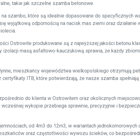
uralne, takie jak szczelne szamba betonowe.
e na szambo, które są idealnie dopasowane do specyficznych w
 się wyjątkową odpornością na nacisk mas ziemi oraz działanie
olecia.
ci Ostrowite produkowane są z najwyższej jakości betonu klas
zolacji masą asfaltowo-kauczukową sprawia, że każdy zbiornik 
 płynne, mieszkańcy województwa wielkopolskiego otrzymują pe
certyfikaty ITB, które potwierdzają, że nasze szamba spełniają
pośrednio do klienta w Ostrowitem oraz okolicznych miejscowo
ześniej wykopie przebiega sprawnie, precyzyjnie i bezpieczni
pojemnościach, od 4m3 do 12m3, w wariantach jednokomorowych
eszkańców oraz częstotliwości wywozu ścieków, co bezpośredn