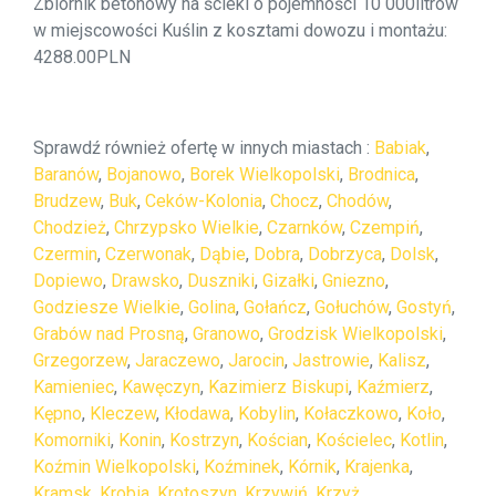
Zbiornik betonowy na ścieki o pojemności 10 000litrów
w miejscowości Kuślin z kosztami dowozu i montażu:
4288.00PLN
Sprawdź również ofertę w innych miastach :
Babiak
,
Baranów
,
Bojanowo
,
Borek Wielkopolski
,
Brodnica
,
Brudzew
,
Buk
,
Ceków-Kolonia
,
Chocz
,
Chodów
,
Chodzież
,
Chrzypsko Wielkie
,
Czarnków
,
Czempiń
,
Czermin
,
Czerwonak
,
Dąbie
,
Dobra
,
Dobrzyca
,
Dolsk
,
Dopiewo
,
Drawsko
,
Duszniki
,
Gizałki
,
Gniezno
,
Godziesze Wielkie
,
Golina
,
Gołańcz
,
Gołuchów
,
Gostyń
,
Grabów nad Prosną
,
Granowo
,
Grodzisk Wielkopolski
,
Grzegorzew
,
Jaraczewo
,
Jarocin
,
Jastrowie
,
Kalisz
,
Kamieniec
,
Kawęczyn
,
Kazimierz Biskupi
,
Kaźmierz
,
Kępno
,
Kleczew
,
Kłodawa
,
Kobylin
,
Kołaczkowo
,
Koło
,
Komorniki
,
Konin
,
Kostrzyn
,
Kościan
,
Kościelec
,
Kotlin
,
Koźmin Wielkopolski
,
Koźminek
,
Kórnik
,
Krajenka
,
Kramsk
,
Krobia
,
Krotoszyn
,
Krzywiń
,
Krzyż