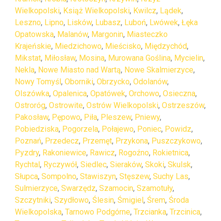
Wielkopolski
,
Książ Wielkopolski
,
Kwilcz
,
Lądek
,
Leszno
,
Lipno
,
Lisków
,
Lubasz
,
Luboń
,
Lwówek
,
Łęka
Opatowska
,
Malanów
,
Margonin
,
Miasteczko
Krajeńskie
,
Miedzichowo
,
Mieścisko
,
Międzychód
,
Mikstat
,
Miłosław
,
Mosina
,
Murowana Goślina
,
Mycielin
,
Nekla
,
Nowe Miasto nad Wartą
,
Nowe Skalmierzyce
,
Nowy Tomyśl
,
Oborniki
,
Obrzycko
,
Odolanów
,
Olszówka
,
Opalenica
,
Opatówek
,
Orchowo
,
Osieczna
,
Ostroróg
,
Ostrowite
,
Ostrów Wielkopolski
,
Ostrzeszów
,
Pakosław
,
Pępowo
,
Piła
,
Pleszew
,
Pniewy
,
Pobiedziska
,
Pogorzela
,
Połajewo
,
Poniec
,
Powidz
,
Poznań
,
Przedecz
,
Przemęt
,
Przykona
,
Puszczykowo
,
Pyzdry
,
Rakoniewice
,
Rawicz
,
Rogoźno
,
Rokietnica
,
Rychtal
,
Ryczywół
,
Siedlec
,
Sieraków
,
Skoki
,
Skulsk
,
Słupca
,
Sompolno
,
Stawiszyn
,
Stęszew
,
Suchy Las
,
Sulmierzyce
,
Swarzędz
,
Szamocin
,
Szamotuły
,
Szczytniki
,
Szydłowo
,
Ślesin
,
Śmigiel
,
Śrem
,
Środa
Wielkopolska
,
Tarnowo Podgórne
,
Trzcianka
,
Trzcinica
,