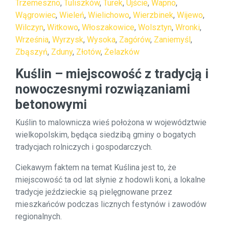
Trzemeszno
,
Tuliszków
,
Turek
,
Ujście
,
Wapno
,
Wągrowiec
,
Wieleń
,
Wielichowo
,
Wierzbinek
,
Wijewo
,
Wilczyn
,
Witkowo
,
Włoszakowice
,
Wolsztyn
,
Wronki
,
Września
,
Wyrzysk
,
Wysoka
,
Zagórów
,
Zaniemyśl
,
Zbąszyń
,
Zduny
,
Złotów
,
Żelazków
Kuślin – miejscowość z tradycją i
nowoczesnymi rozwiązaniami
betonowymi
Kuślin to malownicza wieś położona w województwie
wielkopolskim, będąca siedzibą gminy o bogatych
tradycjach rolniczych i gospodarczych.
Ciekawym faktem na temat Kuślina jest to, że
miejscowość ta od lat słynie z hodowli koni, a lokalne
tradycje jeździeckie są pielęgnowane przez
mieszkańców podczas licznych festynów i zawodów
regionalnych.