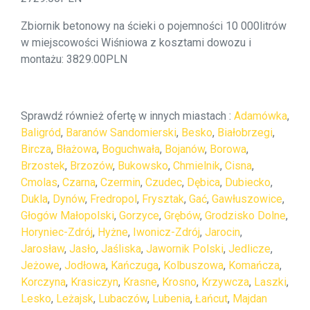
Zbiornik betonowy na ścieki o pojemności 10 000litrów
w miejscowości Wiśniowa z kosztami dowozu i
montażu: 3829.00PLN
Sprawdź również ofertę w innych miastach :
Adamówka
,
Baligród
,
Baranów Sandomierski
,
Besko
,
Białobrzegi
,
Bircza
,
Błażowa
,
Boguchwała
,
Bojanów
,
Borowa
,
Brzostek
,
Brzozów
,
Bukowsko
,
Chmielnik
,
Cisna
,
Cmolas
,
Czarna
,
Czermin
,
Czudec
,
Dębica
,
Dubiecko
,
Dukla
,
Dynów
,
Fredropol
,
Frysztak
,
Gać
,
Gawłuszowice
,
Głogów Małopolski
,
Gorzyce
,
Grębów
,
Grodzisko Dolne
,
Horyniec-Zdrój
,
Hyżne
,
Iwonicz-Zdrój
,
Jarocin
,
Jarosław
,
Jasło
,
Jaśliska
,
Jawornik Polski
,
Jedlicze
,
Jeżowe
,
Jodłowa
,
Kańczuga
,
Kolbuszowa
,
Komańcza
,
Korczyna
,
Krasiczyn
,
Krasne
,
Krosno
,
Krzywcza
,
Laszki
,
Lesko
,
Leżajsk
,
Lubaczów
,
Lubenia
,
Łańcut
,
Majdan