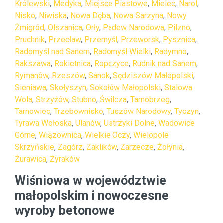
Królewski
,
Medyka
,
Miejsce Piastowe
,
Mielec
,
Narol
,
Nisko
,
Niwiska
,
Nowa Dęba
,
Nowa Sarzyna
,
Nowy
Żmigród
,
Olszanica
,
Orły
,
Padew Narodowa
,
Pilzno
,
Pruchnik
,
Przecław
,
Przemyśl
,
Przeworsk
,
Pysznica
,
Radomyśl nad Sanem
,
Radomyśl Wielki
,
Radymno
,
Rakszawa
,
Rokietnica
,
Ropczyce
,
Rudnik nad Sanem
,
Rymanów
,
Rzeszów
,
Sanok
,
Sędziszów Małopolski
,
Sieniawa
,
Skołyszyn
,
Sokołów Małopolski
,
Stalowa
Wola
,
Strzyżów
,
Stubno
,
Świlcza
,
Tarnobrzeg
,
Tarnowiec
,
Trzebownisko
,
Tuszów Narodowy
,
Tyczyn
,
Tyrawa Wołoska
,
Ulanów
,
Ustrzyki Dolne
,
Wadowice
Górne
,
Wiązownica
,
Wielkie Oczy
,
Wielopole
Skrzyńskie
,
Zagórz
,
Zaklików
,
Zarzecze
,
Żołynia
,
Żurawica
,
Żyraków
Wiśniowa w województwie
małopolskim i nowoczesne
wyroby betonowe