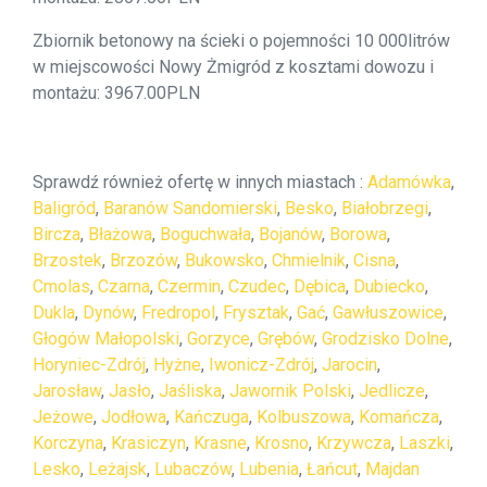
Zbiornik betonowy na ścieki o pojemności 10 000litrów
w miejscowości Nowy Żmigród z kosztami dowozu i
montażu: 3967.00PLN
Sprawdź również ofertę w innych miastach :
Adamówka
,
Baligród
,
Baranów Sandomierski
,
Besko
,
Białobrzegi
,
Bircza
,
Błażowa
,
Boguchwała
,
Bojanów
,
Borowa
,
Brzostek
,
Brzozów
,
Bukowsko
,
Chmielnik
,
Cisna
,
Cmolas
,
Czarna
,
Czermin
,
Czudec
,
Dębica
,
Dubiecko
,
Dukla
,
Dynów
,
Fredropol
,
Frysztak
,
Gać
,
Gawłuszowice
,
Głogów Małopolski
,
Gorzyce
,
Grębów
,
Grodzisko Dolne
,
Horyniec-Zdrój
,
Hyżne
,
Iwonicz-Zdrój
,
Jarocin
,
Jarosław
,
Jasło
,
Jaśliska
,
Jawornik Polski
,
Jedlicze
,
Jeżowe
,
Jodłowa
,
Kańczuga
,
Kolbuszowa
,
Komańcza
,
Korczyna
,
Krasiczyn
,
Krasne
,
Krosno
,
Krzywcza
,
Laszki
,
Lesko
,
Leżajsk
,
Lubaczów
,
Lubenia
,
Łańcut
,
Majdan