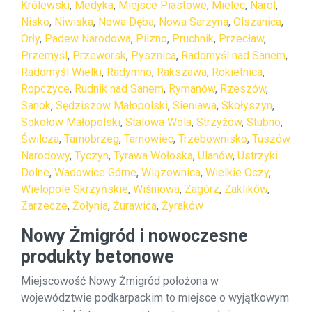
Królewski
,
Medyka
,
Miejsce Piastowe
,
Mielec
,
Narol
,
Nisko
,
Niwiska
,
Nowa Dęba
,
Nowa Sarzyna
,
Olszanica
,
Orły
,
Padew Narodowa
,
Pilzno
,
Pruchnik
,
Przecław
,
Przemyśl
,
Przeworsk
,
Pysznica
,
Radomyśl nad Sanem
,
Radomyśl Wielki
,
Radymno
,
Rakszawa
,
Rokietnica
,
Ropczyce
,
Rudnik nad Sanem
,
Rymanów
,
Rzeszów
,
Sanok
,
Sędziszów Małopolski
,
Sieniawa
,
Skołyszyn
,
Sokołów Małopolski
,
Stalowa Wola
,
Strzyżów
,
Stubno
,
Świlcza
,
Tarnobrzeg
,
Tarnowiec
,
Trzebownisko
,
Tuszów
Narodowy
,
Tyczyn
,
Tyrawa Wołoska
,
Ulanów
,
Ustrzyki
Dolne
,
Wadowice Górne
,
Wiązownica
,
Wielkie Oczy
,
Wielopole Skrzyńskie
,
Wiśniowa
,
Zagórz
,
Zaklików
,
Zarzecze
,
Żołynia
,
Żurawica
,
Żyraków
Nowy Żmigród i nowoczesne
produkty betonowe
Miejscowość Nowy Żmigród położona w
województwie podkarpackim to miejsce o wyjątkowym