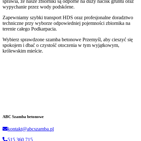
sprawia, że nasze zbiorniki są odporne na duży nacisk gruntu oraz
wypychanie przez wody podskórne.
Zapewniamy szybki transport HDS oraz profesjonalne doradztwo
techniczne przy wyborze odpowiedniej pojemności zbiornika na
terenie całego Podkarpacia.
Wybierz sprawdzone szamba betonowe Przemyśl, aby cieszyć się
spokojem i dbać o czystość otoczenia w tym wyjątkowym,
królewskim mieście.
ABC Szamba betonowe
kontakt@abcszamba.pl
515 360 715