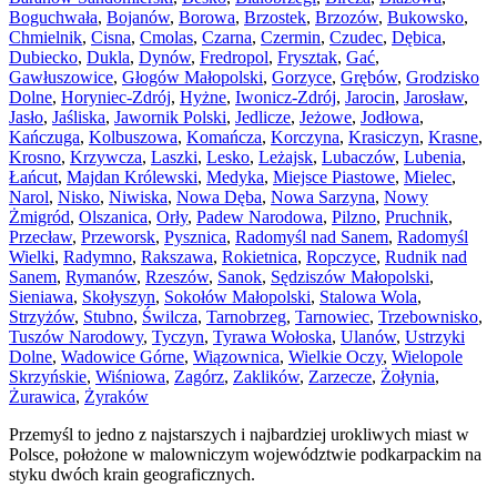
Boguchwała
,
Bojanów
,
Borowa
,
Brzostek
,
Brzozów
,
Bukowsko
,
Chmielnik
,
Cisna
,
Cmolas
,
Czarna
,
Czermin
,
Czudec
,
Dębica
,
Dubiecko
,
Dukla
,
Dynów
,
Fredropol
,
Frysztak
,
Gać
,
Gawłuszowice
,
Głogów Małopolski
,
Gorzyce
,
Grębów
,
Grodzisko
Dolne
,
Horyniec-Zdrój
,
Hyżne
,
Iwonicz-Zdrój
,
Jarocin
,
Jarosław
,
Jasło
,
Jaśliska
,
Jawornik Polski
,
Jedlicze
,
Jeżowe
,
Jodłowa
,
Kańczuga
,
Kolbuszowa
,
Komańcza
,
Korczyna
,
Krasiczyn
,
Krasne
,
Krosno
,
Krzywcza
,
Laszki
,
Lesko
,
Leżajsk
,
Lubaczów
,
Lubenia
,
Łańcut
,
Majdan Królewski
,
Medyka
,
Miejsce Piastowe
,
Mielec
,
Narol
,
Nisko
,
Niwiska
,
Nowa Dęba
,
Nowa Sarzyna
,
Nowy
Żmigród
,
Olszanica
,
Orły
,
Padew Narodowa
,
Pilzno
,
Pruchnik
,
Przecław
,
Przeworsk
,
Pysznica
,
Radomyśl nad Sanem
,
Radomyśl
Wielki
,
Radymno
,
Rakszawa
,
Rokietnica
,
Ropczyce
,
Rudnik nad
Sanem
,
Rymanów
,
Rzeszów
,
Sanok
,
Sędziszów Małopolski
,
Sieniawa
,
Skołyszyn
,
Sokołów Małopolski
,
Stalowa Wola
,
Strzyżów
,
Stubno
,
Świlcza
,
Tarnobrzeg
,
Tarnowiec
,
Trzebownisko
,
Tuszów Narodowy
,
Tyczyn
,
Tyrawa Wołoska
,
Ulanów
,
Ustrzyki
Dolne
,
Wadowice Górne
,
Wiązownica
,
Wielkie Oczy
,
Wielopole
Skrzyńskie
,
Wiśniowa
,
Zagórz
,
Zaklików
,
Zarzecze
,
Żołynia
,
Żurawica
,
Żyraków
Przemyśl to jedno z najstarszych i najbardziej urokliwych miast w
Polsce, położone w malowniczym województwie podkarpackim na
styku dwóch krain geograficznych.