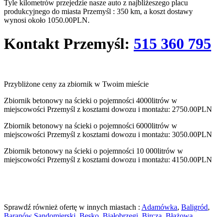
Tyle kilometrów przejedzie nasze auto z najbliżeszego placu
produkcyjnego do miasta Przemyśl : 350 km, a koszt dostawy
wynosi około 1050.00PLN.
Kontakt
Przemyśl
:
515 360 795
Przybliżone ceny za zbiornik w Twoim mieście
Zbiornik betonowy na ścieki o pojemności 4000litrów w
miejscowości Przemyśl z kosztami dowozu i montażu: 2750.00PLN
Zbiornik betonowy na ścieki o pojemności 6000litrów w
miejscowości Przemyśl z kosztami dowozu i montażu: 3050.00PLN
Zbiornik betonowy na ścieki o pojemności 10 000litrów w
miejscowości Przemyśl z kosztami dowozu i montażu: 4150.00PLN
Sprawdź również ofertę w innych miastach :
Adamówka
,
Baligród
,
Baranów Sandomierski
,
Besko
,
Białobrzegi
,
Bircza
,
Błażowa
,