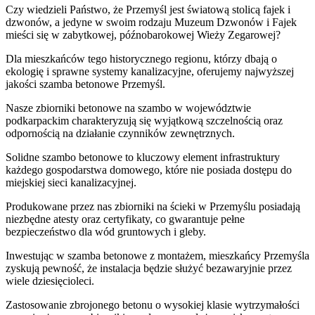
Czy wiedzieli Państwo, że Przemyśl jest światową stolicą fajek i
dzwonów, a jedyne w swoim rodzaju Muzeum Dzwonów i Fajek
mieści się w zabytkowej, późnobarokowej Wieży Zegarowej?
Dla mieszkańców tego historycznego regionu, którzy dbają o
ekologię i sprawne systemy kanalizacyjne, oferujemy najwyższej
jakości szamba betonowe Przemyśl.
Nasze zbiorniki betonowe na szambo w województwie
podkarpackim charakteryzują się wyjątkową szczelnością oraz
odpornością na działanie czynników zewnętrznych.
Solidne szambo betonowe to kluczowy element infrastruktury
każdego gospodarstwa domowego, które nie posiada dostępu do
miejskiej sieci kanalizacyjnej.
Produkowane przez nas zbiorniki na ścieki w Przemyślu posiadają
niezbędne atesty oraz certyfikaty, co gwarantuje pełne
bezpieczeństwo dla wód gruntowych i gleby.
Inwestując w szamba betonowe z montażem, mieszkańcy Przemyśla
zyskują pewność, że instalacja będzie służyć bezawaryjnie przez
wiele dziesięcioleci.
Zastosowanie zbrojonego betonu o wysokiej klasie wytrzymałości