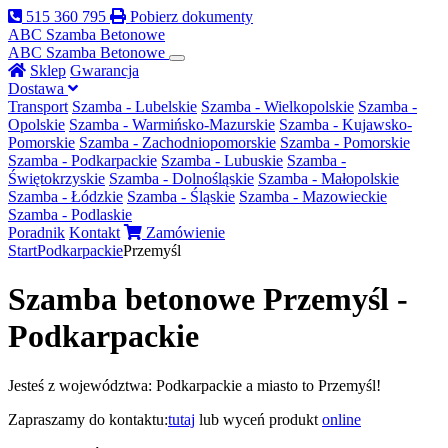
515 360 795
Pobierz dokumenty
ABC Szamba
Betonowe
ABC
Szamba Betonowe
Sklep
Gwarancja
Dostawa
Transport
Szamba - Lubelskie
Szamba - Wielkopolskie
Szamba -
Opolskie
Szamba - Warmińsko-Mazurskie
Szamba - Kujawsko-
Pomorskie
Szamba - Zachodniopomorskie
Szamba - Pomorskie
Szamba - Podkarpackie
Szamba - Lubuskie
Szamba -
Świętokrzyskie
Szamba - Dolnośląskie
Szamba - Małopolskie
Szamba - Łódzkie
Szamba - Śląskie
Szamba - Mazowieckie
Szamba - Podlaskie
Poradnik
Kontakt
Zamówienie
Start
Podkarpackie
Przemyśl
Szamba betonowe Przemyśl -
Podkarpackie
Jesteś z województwa: Podkarpackie a miasto to Przemyśl!
Zapraszamy do kontaktu:
tutaj
lub wyceń produkt
online