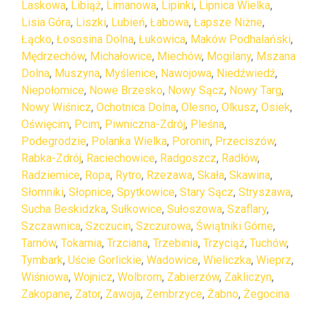
Laskowa
,
Libiąż
,
Limanowa
,
Lipinki
,
Lipnica Wielka
,
Lisia Góra
,
Liszki
,
Lubień
,
Łabowa
,
Łapsze Niżne
,
Łącko
,
Łososina Dolna
,
Łukowica
,
Maków Podhalański
,
Mędrzechów
,
Michałowice
,
Miechów
,
Mogilany
,
Mszana
Dolna
,
Muszyna
,
Myślenice
,
Nawojowa
,
Niedźwiedź
,
Niepołomice
,
Nowe Brzesko
,
Nowy Sącz
,
Nowy Targ
,
Nowy Wiśnicz
,
Ochotnica Dolna
,
Olesno
,
Olkusz
,
Osiek
,
Oświęcim
,
Pcim
,
Piwniczna-Zdrój
,
Pleśna
,
Podegrodzie
,
Polanka Wielka
,
Poronin
,
Przeciszów
,
Rabka-Zdrój
,
Raciechowice
,
Radgoszcz
,
Radłów
,
Radziemice
,
Ropa
,
Rytro
,
Rzezawa
,
Skała
,
Skawina
,
Słomniki
,
Słopnice
,
Spytkowice
,
Stary Sącz
,
Stryszawa
,
Sucha Beskidzka
,
Sułkowice
,
Sułoszowa
,
Szaflary
,
Szczawnica
,
Szczucin
,
Szczurowa
,
Świątniki Górne
,
Tarnów
,
Tokarnia
,
Trzciana
,
Trzebinia
,
Trzyciąż
,
Tuchów
,
Tymbark
,
Uście Gorlickie
,
Wadowice
,
Wieliczka
,
Wieprz
,
Wiśniowa
,
Wojnicz
,
Wolbrom
,
Zabierzów
,
Zakliczyn
,
Zakopane
,
Zator
,
Zawoja
,
Zembrzyce
,
Żabno
,
Żegocina