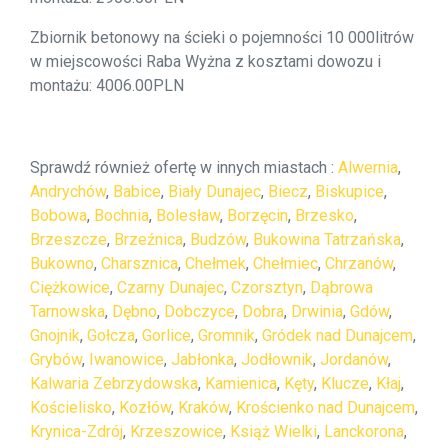
Zbiornik betonowy na ścieki o pojemności 10 000litrów
w miejscowości Raba Wyżna z kosztami dowozu i
montażu: 4006.00PLN
Sprawdź również ofertę w innych miastach :
Alwernia
,
Andrychów
,
Babice
,
Biały Dunajec
,
Biecz
,
Biskupice
,
Bobowa
,
Bochnia
,
Bolesław
,
Borzęcin
,
Brzesko
,
Brzeszcze
,
Brzeźnica
,
Budzów
,
Bukowina Tatrzańska
,
Bukowno
,
Charsznica
,
Chełmek
,
Chełmiec
,
Chrzanów
,
Ciężkowice
,
Czarny Dunajec
,
Czorsztyn
,
Dąbrowa
Tarnowska
,
Dębno
,
Dobczyce
,
Dobra
,
Drwinia
,
Gdów
,
Gnojnik
,
Gołcza
,
Gorlice
,
Gromnik
,
Gródek nad Dunajcem
,
Grybów
,
Iwanowice
,
Jabłonka
,
Jodłownik
,
Jordanów
,
Kalwaria Zebrzydowska
,
Kamienica
,
Kęty
,
Klucze
,
Kłaj
,
Kościelisko
,
Kozłów
,
Kraków
,
Krościenko nad Dunajcem
,
Krynica-Zdrój
,
Krzeszowice
,
Książ Wielki
,
Lanckorona
,