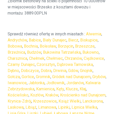
Zbiornik betonowy na ścieki o pojemności 10 000litrów
w miejscowości Brzesko z kosztami dowozu i
montażu: 3889.00PLN
Sprawdź również ofertę w innych miastach :
Alwernia
,
Andrychów
,
Babice
,
Biały Dunajec
,
Biecz
,
Biskupice
,
Bobowa
,
Bochnia
,
Bolesław
,
Borzęcin
,
Brzeszcze
,
Brzeźnica
,
Budzów
,
Bukowina Tatrzańska
,
Bukowno
,
Charsznica
,
Chełmek
,
Chełmiec
,
Chrzanów
,
Ciężkowice
,
Czarny Dunajec
,
Czorsztyn
,
Dąbrowa Tarnowska
,
Dębno
,
Dobczyce
,
Dobra
,
Drwinia
,
Gdów
,
Gnojnik
,
Gołcza
,
Gorlice
,
Gromnik
,
Gródek nad Dunajcem
,
Grybów
,
Iwanowice
,
Jabłonka
,
Jodłownik
,
Jordanów
,
Kalwaria
Zebrzydowska
,
Kamienica
,
Kęty
,
Klucze
,
Kłaj
,
Kościelisko
,
Kozłów
,
Kraków
,
Krościenko nad Dunajcem
,
Krynica-Zdrój
,
Krzeszowice
,
Książ Wielki
,
Lanckorona
,
Laskowa
,
Libiąż
,
Limanowa
,
Lipinki
,
Lipnica Wielka
,
Lisia Góra
,
Liszki
,
Lubień
,
Łabowa
,
Łapsze Niżne
,