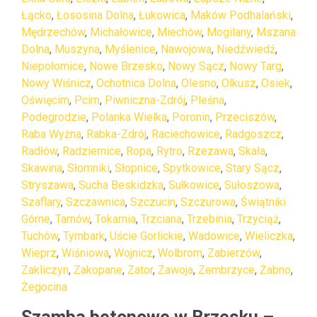
Łącko
,
Łososina Dolna
,
Łukowica
,
Maków Podhalański
,
Mędrzechów
,
Michałowice
,
Miechów
,
Mogilany
,
Mszana
Dolna
,
Muszyna
,
Myślenice
,
Nawojowa
,
Niedźwiedź
,
Niepołomice
,
Nowe Brzesko
,
Nowy Sącz
,
Nowy Targ
,
Nowy Wiśnicz
,
Ochotnica Dolna
,
Olesno
,
Olkusz
,
Osiek
,
Oświęcim
,
Pcim
,
Piwniczna-Zdrój
,
Pleśna
,
Podegrodzie
,
Polanka Wielka
,
Poronin
,
Przeciszów
,
Raba Wyżna
,
Rabka-Zdrój
,
Raciechowice
,
Radgoszcz
,
Radłów
,
Radziemice
,
Ropa
,
Rytro
,
Rzezawa
,
Skała
,
Skawina
,
Słomniki
,
Słopnice
,
Spytkowice
,
Stary Sącz
,
Stryszawa
,
Sucha Beskidzka
,
Sułkowice
,
Sułoszowa
,
Szaflary
,
Szczawnica
,
Szczucin
,
Szczurowa
,
Świątniki
Górne
,
Tarnów
,
Tokarnia
,
Trzciana
,
Trzebinia
,
Trzyciąż
,
Tuchów
,
Tymbark
,
Uście Gorlickie
,
Wadowice
,
Wieliczka
,
Wieprz
,
Wiśniowa
,
Wojnicz
,
Wolbrom
,
Zabierzów
,
Zakliczyn
,
Zakopane
,
Zator
,
Zawoja
,
Zembrzyce
,
Żabno
,
Żegocina