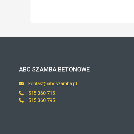
ABC SZAMBA BETONOWE
kontakt@abcszamba.pl
515 360 715
515 360 795