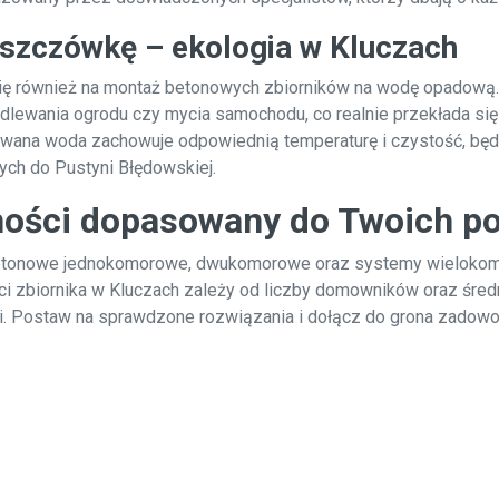
eszczówkę – ekologia w Kluczach
ię również na montaż betonowych zbiorników na wodę opadową.
lewania ogrodu czy mycia samochodu, co realnie przekłada się 
ywana woda zachowuje odpowiednią temperaturę i czystość, b
łych do Pustyni Błędowskiej.
ności dopasowany do Twoich po
betonowe jednokomorowe, dwukomorowe oraz systemy wielokom
i zbiornika w Kluczach zależy od liczby domowników oraz średn
ji. Postaw na sprawdzone rozwiązania i dołącz do grona zadow