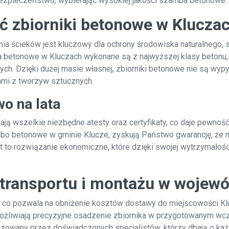
 i bezpieczeństwo, wybierając wysokiej jakości szamba betonowe.
ć zbiorniki betonowe w Klucza
ścieków jest kluczowy dla ochrony środowiska naturalnego, sz
 betonowe w Kluczach wykonane są z najwyższej klasy betonu, 
ych. Dzięki dużej masie własnej, zbiorniki betonowe nie są wy
mi z tworzyw sztucznych.
o na lata
ją wszelkie niezbędne atesty oraz certyfikaty, co daje pewno
bo betonowe w gminie Klucze, zyskują Państwo gwarancję, że ni
st to rozwiązanie ekonomiczne, które dzięki swojej wytrzymało
transportu i montażu w wojew
, co pozwala na obniżenie kosztów dostawy do miejscowości Kl
ożliwiają precyzyjne osadzenie zbiornika w przygotowanym w
zowany przez doświadczonych specjalistów, którzy dbają o każdy