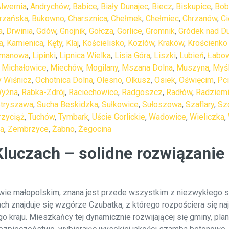
lwernia
,
Andrychów
,
Babice
,
Biały Dunajec
,
Biecz
,
Biskupice
,
Bo
trzańska
,
Bukowno
,
Charsznica
,
Chełmek
,
Chełmiec
,
Chrzanów
,
Ci
a
,
Drwinia
,
Gdów
,
Gnojnik
,
Gołcza
,
Gorlice
,
Gromnik
,
Gródek nad D
a
,
Kamienica
,
Kęty
,
Kłaj
,
Kościelisko
,
Kozłów
,
Kraków
,
Krościenko
imanowa
,
Lipinki
,
Lipnica Wielka
,
Lisia Góra
,
Liszki
,
Lubień
,
Łabo
,
Michałowice
,
Miechów
,
Mogilany
,
Mszana Dolna
,
Muszyna
,
Myśl
 Wiśnicz
,
Ochotnica Dolna
,
Olesno
,
Olkusz
,
Osiek
,
Oświęcim
,
Pc
Wyżna
,
Rabka-Zdrój
,
Raciechowice
,
Radgoszcz
,
Radłów
,
Radziem
tryszawa
,
Sucha Beskidzka
,
Sułkowice
,
Sułoszowa
,
Szaflary
,
Sz
rzyciąż
,
Tuchów
,
Tymbark
,
Uście Gorlickie
,
Wadowice
,
Wieliczka
,
a
,
Zembrzyce
,
Żabno
,
Żegocina
uczach – solidne rozwiązanie 
ie małopolskim, znana jest przede wszystkim z niezwykłego s
ach znajduje się wzgórze Czubatka, z którego rozpościera się na
ego kraju. Mieszkańcy tej dynamicznie rozwijającej się gminy, p