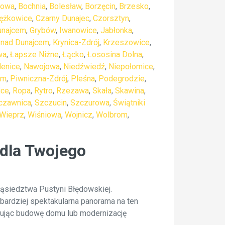
bowa
,
Bochnia
,
Bolesław
,
Borzęcin
,
Brzesko
,
ężkowice
,
Czarny Dunajec
,
Czorsztyn
,
unajcem
,
Grybów
,
Iwanowice
,
Jabłonka
,
 nad Dunajcem
,
Krynica-Zdrój
,
Krzeszowice
,
wa
,
Łapsze Niżne
,
Łącko
,
Łososina Dolna
,
enice
,
Nawojowa
,
Niedźwiedź
,
Niepołomice
,
im
,
Piwniczna-Zdrój
,
Pleśna
,
Podegrodzie
,
ice
,
Ropa
,
Rytro
,
Rzezawa
,
Skała
,
Skawina
,
czawnica
,
Szczucin
,
Szczurowa
,
Świątniki
Wieprz
,
Wiśniowa
,
Wojnicz
,
Wolbrom
,
dla Twojego
ąsiedztwa Pustyni Błędowskiej.
jbardziej spektakularna panorama na ten
lanując budowę domu lub modernizację