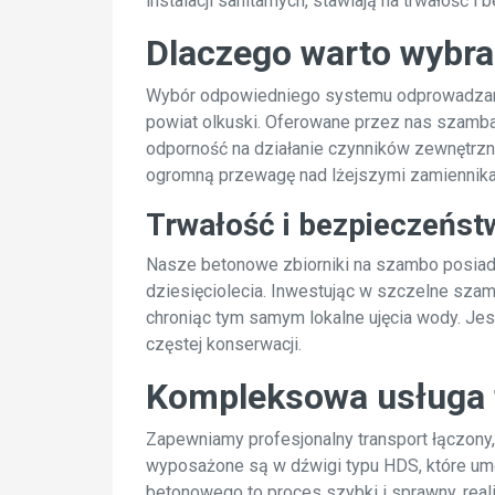
instalacji sanitarnych, stawiają na trwałość
Dlaczego warto wybra
Wybór odpowiedniego systemu odprowadzania 
powiat olkuski. Oferowane przez nas szamba
odporność na działanie czynników zewnętrzn
ogromną przewagę nad lżejszymi zamiennika
Trwałość i bezpieczeństw
Nasze betonowe zbiorniki na szambo posiada
dziesięciolecia. Inwestując w szczelne szam
chroniąc tym samym lokalne ujęcia wody. Je
częstej konserwacji.
Kompleksowa usługa 
Zapewniamy profesjonalny transport łączony
wyposażone są w dźwigi typu HDS, które um
betonowego to proces szybki i sprawny, reali