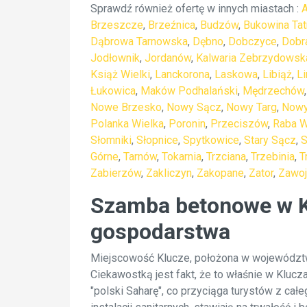
Sprawdź również ofertę w innych miastach :
A
Brzeszcze
,
Brzeźnica
,
Budzów
,
Bukowina Ta
Dąbrowa Tarnowska
,
Dębno
,
Dobczyce
,
Dobr
Jodłownik
,
Jordanów
,
Kalwaria Zebrzydowsk
Książ Wielki
,
Lanckorona
,
Laskowa
,
Libiąż
,
L
Łukowica
,
Maków Podhalański
,
Mędrzechów
Nowe Brzesko
,
Nowy Sącz
,
Nowy Targ
,
Nowy
Polanka Wielka
,
Poronin
,
Przeciszów
,
Raba 
Słomniki
,
Słopnice
,
Spytkowice
,
Stary Sącz
,
S
Górne
,
Tarnów
,
Tokarnia
,
Trzciana
,
Trzebinia
,
T
Zabierzów
,
Zakliczyn
,
Zakopane
,
Zator
,
Zawoj
Szamba betonowe w Kl
gospodarstwa
Miejscowość Klucze, położona w województw
Ciekawostką jest fakt, że to właśnie w Klucz
"polski Saharę", co przyciąga turystów z cał