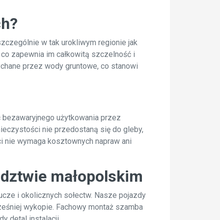
ch?
czególnie w tak urokliwym regionie jak
co zapewnia im całkowitą szczelność i
pychane przez wody gruntowe, co stanowi
ść bezawaryjnego użytkowania przez
eczystości nie przedostaną się do gleby,
ści nie wymaga kosztownych napraw ani
ództwie małopolskim
ucze i okolicznych sołectw. Nasze pojazdy
cześniej wykopie. Fachowy montaż szamba
 detal instalacji.