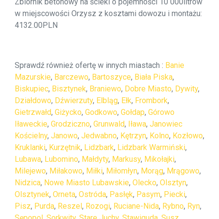
Zbiornik betonowy na ścieki o pojemności 10 000litrów
w miejscowości Orzysz z kosztami dowozu i montażu:
4132.00PLN
Sprawdź również ofertę w innych miastach :
Banie
Mazurskie
,
Barczewo
,
Bartoszyce
,
Biała Piska
,
Biskupiec
,
Bisztynek
,
Braniewo
,
Dobre Miasto
,
Dywity
,
Działdowo
,
Dźwierzuty
,
Elbląg
,
Ełk
,
Frombork
,
Gietrzwałd
,
Giżycko
,
Godkowo
,
Gołdap
,
Górowo
Iławeckie
,
Grodziczno
,
Grunwald
,
Iława
,
Janowiec
Kościelny
,
Janowo
,
Jedwabno
,
Kętrzyn
,
Kolno
,
Kozłowo
,
Kruklanki
,
Kurzętnik
,
Lidzbark
,
Lidzbark Warmiński
,
Lubawa
,
Lubomino
,
Małdyty
,
Markusy
,
Mikołajki
,
Milejewo
,
Miłakowo
,
Miłki
,
Miłomłyn
,
Morąg
,
Mrągowo
,
Nidzica
,
Nowe Miasto Lubawskie
,
Olecko
,
Olsztyn
,
Olsztynek
,
Orneta
,
Ostróda
,
Pasłęk
,
Pasym
,
Piecki
,
Pisz
,
Purda
,
Reszel
,
Rozogi
,
Ruciane-Nida
,
Rybno
,
Ryn
,
Sępopol
,
Sorkwity
,
Stare Juchy
,
Stawiguda
,
Susz
,