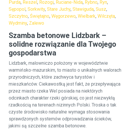
Purda
,
Reszel
,
Rozogi
,
Ruciane-Nida
,
Rybno
,
Ryn
,
Sępopol
,
Sorkwity
,
Stare Juchy
,
Stawiguda
,
Susz
,
Szczytno
,
Świętajno
,
Węgorzewo
,
Wielbark
,
Wilczęta
,
Wydminy
,
Zalewo
Szamba betonowe Lidzbark –
solidne rozwiązanie dla Twojego
gospodarstwa
Lidzbark, malowniczo położony w województwie
warmińsko-mazurskim, to miasto o unikalnych walorach
przyrodniczych, które zachwyca turystów i
mieszkańców. Ciekawostką jest fakt, że przepływająca
przez miasto rzeka Wel posiada na niektórych
odcinkach charakter rzeki górskiej, co jest niezwykłą
rzadkością na terenach nizinnych Polski. Troska o tak
czyste środowisko naturalne wymaga stosowania
sprawdzonych systemów odprowadzania ścieków,
jakimi są szczelne szamba betonowe.