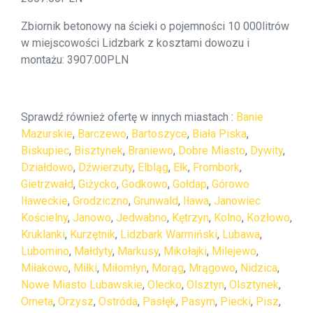
Zbiornik betonowy na ścieki o pojemności 10 000litrów
w miejscowości Lidzbark z kosztami dowozu i
montażu: 3907.00PLN
Sprawdź również ofertę w innych miastach :
Banie
Mazurskie
,
Barczewo
,
Bartoszyce
,
Biała Piska
,
Biskupiec
,
Bisztynek
,
Braniewo
,
Dobre Miasto
,
Dywity
,
Działdowo
,
Dźwierzuty
,
Elbląg
,
Ełk
,
Frombork
,
Gietrzwałd
,
Giżycko
,
Godkowo
,
Gołdap
,
Górowo
Iławeckie
,
Grodziczno
,
Grunwald
,
Iława
,
Janowiec
Kościelny
,
Janowo
,
Jedwabno
,
Kętrzyn
,
Kolno
,
Kozłowo
,
Kruklanki
,
Kurzętnik
,
Lidzbark Warmiński
,
Lubawa
,
Lubomino
,
Małdyty
,
Markusy
,
Mikołajki
,
Milejewo
,
Miłakowo
,
Miłki
,
Miłomłyn
,
Morąg
,
Mrągowo
,
Nidzica
,
Nowe Miasto Lubawskie
,
Olecko
,
Olsztyn
,
Olsztynek
,
Orneta
,
Orzysz
,
Ostróda
,
Pasłęk
,
Pasym
,
Piecki
,
Pisz
,