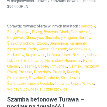
w miejscowości Turawa z kosztami dowozu i montażu:
3964.00PLN
Sprawdź również ofertę w innych miastach :
Baborów
,
Biała
,
Bierawa
,
Brzeg
,
Byczyna
,
Cisek
,
Dobrodzień
,
Głogówek
,
Głubczyce
,
Głuchołazy
,
Gogolin
,
Gorzów
Śląski
,
Grodków
,
Izbicko
,
Jemielnica
,
Kamiennik
,
Kędzierzyn-Koźle
,
Kietrz
,
Kluczbork
,
Kolonowskie
,
Korfantów
,
Krapkowice
,
Leśnica
,
Lewin Brzeski
,
Lubrza
,
Lubsza
,
Łambinowice
,
Namysłów
,
Niemodlin
,
Nysa
,
Olesno
,
Olszanka
,
Opole
,
Otmuchów
,
Ozimek
,
Paczków
,
Pokój
,
Praszka
,
Prószków
,
Prudnik
,
Rudniki
,
Skarbimierz
,
Strzelce Opolskie
,
Strzeleczki
,
Świerczów
,
Tarnów Opolski
,
Tułowice
,
Ujazd
,
Wilków
,
Wołczyn
,
Zawadzkie
,
Zdzieszowice
Szamba betonowe Turawa –
postaw na trwałość i