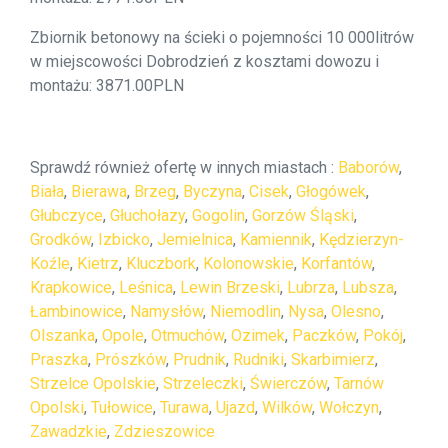
Zbiornik betonowy na ścieki o pojemności 10 000litrów
w miejscowości Dobrodzień z kosztami dowozu i
montażu: 3871.00PLN
Sprawdź również ofertę w innych miastach :
Baborów
,
Biała
,
Bierawa
,
Brzeg
,
Byczyna
,
Cisek
,
Głogówek
,
Głubczyce
,
Głuchołazy
,
Gogolin
,
Gorzów Śląski
,
Grodków
,
Izbicko
,
Jemielnica
,
Kamiennik
,
Kędzierzyn-
Koźle
,
Kietrz
,
Kluczbork
,
Kolonowskie
,
Korfantów
,
Krapkowice
,
Leśnica
,
Lewin Brzeski
,
Lubrza
,
Lubsza
,
Łambinowice
,
Namysłów
,
Niemodlin
,
Nysa
,
Olesno
,
Olszanka
,
Opole
,
Otmuchów
,
Ozimek
,
Paczków
,
Pokój
,
Praszka
,
Prószków
,
Prudnik
,
Rudniki
,
Skarbimierz
,
Strzelce Opolskie
,
Strzeleczki
,
Świerczów
,
Tarnów
Opolski
,
Tułowice
,
Turawa
,
Ujazd
,
Wilków
,
Wołczyn
,
Zawadzkie
,
Zdzieszowice