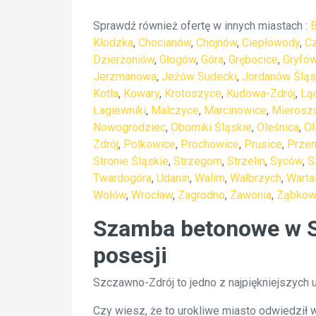
Sprawdź również ofertę w innych miastach :
Kłodzka
,
Chocianów
,
Chojnów
,
Ciepłowody
,
Cz
Dzierżoniów
,
Głogów
,
Góra
,
Grębocice
,
Gryfów
Jerzmanowa
,
Jeżów Sudecki
,
Jordanów Śląs
Kotla
,
Kowary
,
Krotoszyce
,
Kudowa-Zdrój
,
Lą
Łagiewniki
,
Malczyce
,
Marcinowice
,
Mierosz
Nowogrodziec
,
Oborniki Śląskie
,
Oleśnica
,
Ol
Zdrój
,
Polkowice
,
Prochowice
,
Prusice
,
Prze
Stronie Śląskie
,
Strzegom
,
Strzelin
,
Syców
,
S
Twardogóra
,
Udanin
,
Walim
,
Wałbrzych
,
Warta
Wołów
,
Wrocław
,
Zagrodno
,
Zawonia
,
Ząbkowi
Szamba betonowe w Sz
posesji
Szczawno-Zdrój to jedno z najpiękniejszych 
Czy wiesz, że to urokliwe miasto odwiedził w