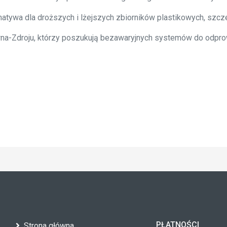
natywa dla droższych i lżejszych zbiorników plastikowych, szc
a-Zdroju, którzy poszukują bezawaryjnych systemów do odprow
PŁATNOŚCI
Strona główna