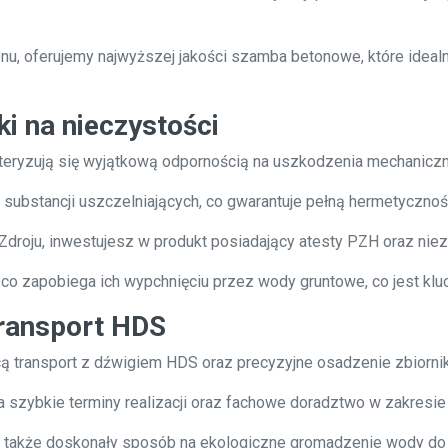
nu, oferujemy najwyższej jakości szamba betonowe, które ideal
ki na nieczystości
eryzują się wyjątkową odpornością na uszkodzenia mechaniczne
ubstancji uszczelniających, co gwarantuje pełną hermetyczność 
roju, inwestujesz w produkt posiadający atesty PZH oraz niez
 co zapobiega ich wypchnięciu przez wody gruntowe, co jest kl
transport HDS
 transport z dźwigiem HDS oraz precyzyjne osadzenie zbiorn
szybkie terminy realizacji oraz fachowe doradztwo w zakresi
także doskonały sposób na ekologiczne gromadzenie wody do po