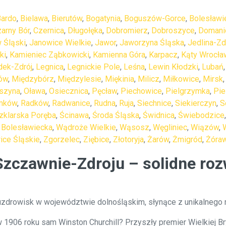
Bardo
,
Bielawa
,
Bierutów
,
Bogatynia
,
Boguszów-Gorce
,
Bolesławi
arny Bór
,
Czernica
,
Długołęka
,
Dobromierz
,
Dobroszyce
,
Domani
 Śląski
,
Janowice Wielkie
,
Jawor
,
Jaworzyna Śląska
,
Jedlina-Zd
ki
,
Kamieniec Ząbkowicki
,
Kamienna Góra
,
Karpacz
,
Kąty Wrocła
dek-Zdrój
,
Legnica
,
Legnickie Pole
,
Leśna
,
Lewin Kłodzki
,
Lubań
ów
,
Międzybórz
,
Międzylesie
,
Miękinia
,
Milicz
,
Miłkowice
,
Mirsk
szyna
,
Oława
,
Osiecznica
,
Pęcław
,
Piechowice
,
Pielgrzymka
,
Pi
mków
,
Radków
,
Radwanice
,
Rudna
,
Ruja
,
Siechnice
,
Siekierczyn
,
S
zklarska Poręba
,
Ścinawa
,
Środa Śląska
,
Świdnica
,
Świebodzice
 Bolesławiecka
,
Wądroże Wielkie
,
Wąsosz
,
Węgliniec
,
Wiązów
,
ce Śląskie
,
Zgorzelec
,
Ziębice
,
Złotoryja
,
Żarów
,
Żmigród
,
Żóraw
czawnie-Zdroju – solidne rozw
uzdrowisk w województwie dolnośląskim, słynące z unikalnego mi
 1906 roku sam Winston Churchill? Przyszły premier Wielkiej Bry