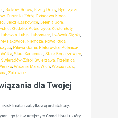
ec
,
Bolków
,
Borów
,
Brzeg Dolny
,
Bystrzyca
ów
,
Duszniki-Zdrój
,
Dziadowa Kłoda
,
rój
,
Jelcz-Laskowice
,
Jelenia Góra
,
wskie
,
Kłodzko
,
Kobierzyce
,
Kostomłoty
,
,
Lubawka
,
Lubin
,
Lubomierz
,
Lwówek Śląski
,
,
Mysłakowice
,
Niemcza
,
Nowa Ruda
,
eszyce
,
Piława Górna
,
Platerówka
,
Polanica-
obótka
,
Stara Kamienica
,
Stare Bogaczowice
,
,
Świeradów-Zdrój
,
Świerzawa
,
Trzebnica
,
Wińsko
,
Wisznia Mała
,
Wleń
,
Wojcieszów
,
ina
,
Żukowice
iązania dla Twojej
kroklimatu i zabytkowej architektury.
tanii gościł w tutejszym Grand Hotelu, który