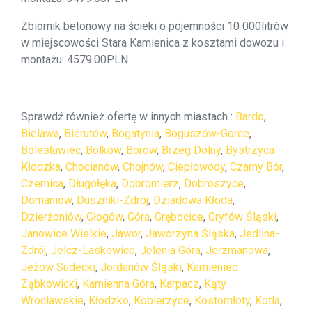
Zbiornik betonowy na ścieki o pojemności 10 000litrów
w miejscowości Stara Kamienica z kosztami dowozu i
montażu: 4579.00PLN
Sprawdź również ofertę w innych miastach :
Bardo
,
Bielawa
,
Bierutów
,
Bogatynia
,
Boguszów-Gorce
,
Bolesławiec
,
Bolków
,
Borów
,
Brzeg Dolny
,
Bystrzyca
Kłodzka
,
Chocianów
,
Chojnów
,
Ciepłowody
,
Czarny Bór
,
Czernica
,
Długołęka
,
Dobromierz
,
Dobroszyce
,
Domaniów
,
Duszniki-Zdrój
,
Dziadowa Kłoda
,
Dzierżoniów
,
Głogów
,
Góra
,
Grębocice
,
Gryfów Śląski
,
Janowice Wielkie
,
Jawor
,
Jaworzyna Śląska
,
Jedlina-
Zdrój
,
Jelcz-Laskowice
,
Jelenia Góra
,
Jerzmanowa
,
Jeżów Sudecki
,
Jordanów Śląski
,
Kamieniec
Ząbkowicki
,
Kamienna Góra
,
Karpacz
,
Kąty
Wrocławskie
,
Kłodzko
,
Kobierzyce
,
Kostomłoty
,
Kotla
,