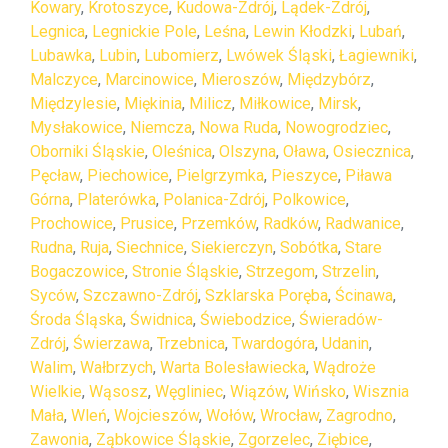
Kowary
,
Krotoszyce
,
Kudowa-Zdrój
,
Lądek-Zdrój
,
Legnica
,
Legnickie Pole
,
Leśna
,
Lewin Kłodzki
,
Lubań
,
Lubawka
,
Lubin
,
Lubomierz
,
Lwówek Śląski
,
Łagiewniki
,
Malczyce
,
Marcinowice
,
Mieroszów
,
Międzybórz
,
Międzylesie
,
Miękinia
,
Milicz
,
Miłkowice
,
Mirsk
,
Mysłakowice
,
Niemcza
,
Nowa Ruda
,
Nowogrodziec
,
Oborniki Śląskie
,
Oleśnica
,
Olszyna
,
Oława
,
Osiecznica
,
Pęcław
,
Piechowice
,
Pielgrzymka
,
Pieszyce
,
Piława
Górna
,
Platerówka
,
Polanica-Zdrój
,
Polkowice
,
Prochowice
,
Prusice
,
Przemków
,
Radków
,
Radwanice
,
Rudna
,
Ruja
,
Siechnice
,
Siekierczyn
,
Sobótka
,
Stare
Bogaczowice
,
Stronie Śląskie
,
Strzegom
,
Strzelin
,
Syców
,
Szczawno-Zdrój
,
Szklarska Poręba
,
Ścinawa
,
Środa Śląska
,
Świdnica
,
Świebodzice
,
Świeradów-
Zdrój
,
Świerzawa
,
Trzebnica
,
Twardogóra
,
Udanin
,
Walim
,
Wałbrzych
,
Warta Bolesławiecka
,
Wądroże
Wielkie
,
Wąsosz
,
Węgliniec
,
Wiązów
,
Wińsko
,
Wisznia
Mała
,
Wleń
,
Wojcieszów
,
Wołów
,
Wrocław
,
Zagrodno
,
Zawonia
,
Ząbkowice Śląskie
,
Zgorzelec
,
Ziębice
,