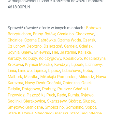
w miejscowości Luzino z kosztami dowozu i montażu:
4618.00PLN
Sprawdź również ofertę w innych miastach :
Bobowo
,
Borzytuchom
,
Brusy
,
Bytów
,
Chmielno
,
Choczewo
,
Chojnice
,
Czarna Dąbrówka
,
Czarna Woda
,
Czersk
,
Człuchów
,
Debrzno
,
Dzierzgoń
,
Gardeja
,
Gdańsk
,
Gdynia
,
Gniew
,
Gniewino
,
Hel
,
Jastarnia
,
Kaliska
,
Kartuzy
,
Kolbudy
,
Kołczygłowy
,
Kosakowo
,
Kościerzyna
,
Krokowa
,
Krynica Morska
,
Kwidzyn
,
Lębork
,
Lichnowy
,
Linia
,
Liniewo
,
Lipnica
,
Lipusz
,
Lubichowo
,
Łeba
,
Malbork
,
Miastko
,
Mikołajki Pomorskie
,
Miłoradz
,
Nowa
Karczma
,
Nowy Dwór Gdański
,
Osieczna
,
Osiek
,
Pelplin
,
Potęgowo
,
Prabuty
,
Pruszcz Gdański
,
Przywidz
,
Pszczółki
,
Puck
,
Reda
,
Rumia
,
Ryjewo
,
Sadlinki
,
Sierakowice
,
Skarszewy
,
Skórcz
,
Słupsk
,
Smętowo Graniczne
,
Smołdzino
,
Somonino
,
Sopot
,
Stara Kiszewa
,
Starogard Gdański
,
Stary Targ
,
Stegna
,