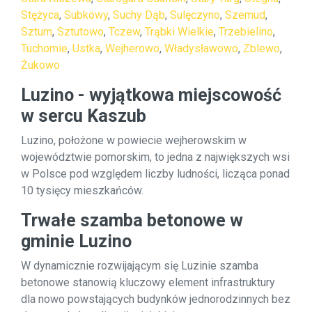
Stężyca
,
Subkowy
,
Suchy Dąb
,
Sulęczyno
,
Szemud
,
Sztum
,
Sztutowo
,
Tczew
,
Trąbki Wielkie
,
Trzebielino
,
Tuchomie
,
Ustka
,
Wejherowo
,
Władysławowo
,
Zblewo
,
Żukowo
Luzino - wyjątkowa miejscowość
w sercu Kaszub
Luzino, położone w powiecie wejherowskim w
województwie pomorskim, to jedna z największych wsi
w Polsce pod względem liczby ludności, licząca ponad
10 tysięcy mieszkańców.
Trwałe szamba betonowe w
gminie Luzino
W dynamicznie rozwijającym się Luzinie szamba
betonowe stanowią kluczowy element infrastruktury
dla nowo powstających budynków jednorodzinnych bez