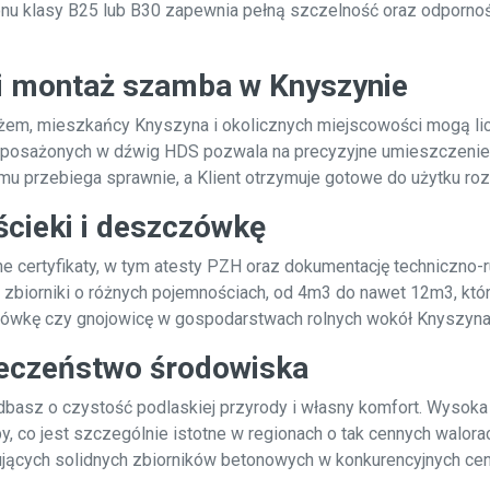
etonu klasy B25 lub B30 zapewnia pełną szczelność oraz odporn
i montaż szamba w Knyszynie
m, mieszkańcy Knyszyna i okolicznych miejscowości mogą licz
osażonych w dźwig HDS pozwala na precyzyjne umieszczenie 
mu przebiega sprawnie, a Klient otrzymuje gotowe do użytku roz
ścieki i deszczówkę
e certyfikaty, w tym atesty PZH oraz dokumentację techniczno-
biorniki o różnych pojemnościach, od 4m3 do nawet 12m3, które
czówkę czy gnojowicę w gospodarstwach rolnych wokół Knyszyna
ieczeństwo środowiska
asz o czystość podlaskiej przyrody i własny komfort. Wysoka 
y, co jest szczególnie istotne w regionach o tak cennych walor
cych solidnych zbiorników betonowych w konkurencyjnych cen