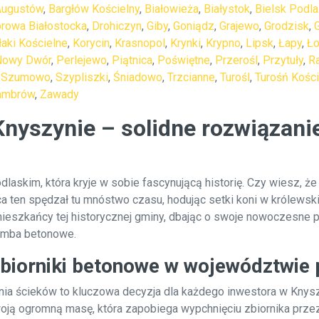
Augustów
,
Bargłów Kościelny
,
Białowieża
,
Białystok
,
Bielsk Podla
rowa Białostocka
,
Drohiczyn
,
Giby
,
Goniądz
,
Grajewo
,
Grodzisk
,
łaki Kościelne
,
Korycin
,
Krasnopol
,
Krynki
,
Krypno
,
Lipsk
,
Łapy
,
Ł
Nowy Dwór
,
Perlejewo
,
Piątnica
,
Poświętne
,
Przerośl
,
Przytuły
,
R
,
Szumowo
,
Szypliszki
,
Śniadowo
,
Trzcianne
,
Turośl
,
Turośń Kości
ambrów
,
Zawady
yszynie – solidne rozwiązanie
skim, która kryje w sobie fascynującą historię. Czy wiesz, że 
 ten spędzał tu mnóstwo czasu, hodując setki koni w królewskie
mieszkańcy tej historycznej gminy, dbając o swoje nowoczesne 
zamba betonowe.
biorniki betonowe w województwie
a ścieków to kluczowa decyzja dla każdego inwestora w Knys
woją ogromną masę, która zapobiega wypchnięciu zbiornika prz