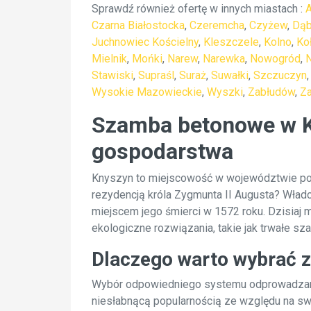
Sprawdź również ofertę w innych miastach :
Czarna Białostocka
,
Czeremcha
,
Czyżew
,
Dąb
Juchnowiec Kościelny
,
Kleszczele
,
Kolno
,
Ko
Mielnik
,
Mońki
,
Narew
,
Narewka
,
Nowogród
,
Stawiski
,
Supraśl
,
Suraż
,
Suwałki
,
Szczuczyn
Wysokie Mazowieckie
,
Wyszki
,
Zabłudów
,
Z
Szamba betonowe w Kn
gospodarstwa
Knyszyn to miejscowość w województwie podla
rezydencją króla Zygmunta II Augusta? Władca
miejscem jego śmierci w 1572 roku. Dzisiaj 
ekologiczne rozwiązania, takie jak trwałe s
Dlaczego warto wybrać z
Wybór odpowiedniego systemu odprowadzani
niesłabnącą popularnością ze względu na s