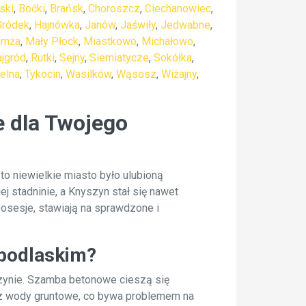
ski
,
Boćki
,
Brańsk
,
Choroszcz
,
Ciechanowiec
,
Gródek
,
Hajnówka
,
Janów
,
Jaświły
,
Jedwabne
,
omża
,
Mały Płock
,
Miastkowo
,
Michałowo
,
ajgród
,
Rutki
,
Sejny
,
Siemiatycze
,
Sokółka
,
elna
,
Tykocin
,
Wasilków
,
Wąsosz
,
Wiżajny
,
 dla Twojego
to niewielkie miasto było ulubioną
j stadninie, a Knyszyn stał się nawet
posesje, stawiają na sprawdzone i
 podlaskim?
zynie. Szamba betonowe cieszą się
ez wody gruntowe, co bywa problemem na