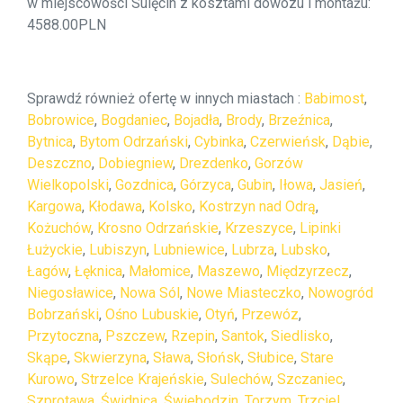
w miejscowości Sulęcin z kosztami dowozu i montażu:
4588.00PLN
Sprawdź również ofertę w innych miastach :
Babimost
,
Bobrowice
,
Bogdaniec
,
Bojadła
,
Brody
,
Brzeźnica
,
Bytnica
,
Bytom Odrzański
,
Cybinka
,
Czerwieńsk
,
Dąbie
,
Deszczno
,
Dobiegniew
,
Drezdenko
,
Gorzów
Wielkopolski
,
Gozdnica
,
Górzyca
,
Gubin
,
Iłowa
,
Jasień
,
Kargowa
,
Kłodawa
,
Kolsko
,
Kostrzyn nad Odrą
,
Kożuchów
,
Krosno Odrzańskie
,
Krzeszyce
,
Lipinki
Łużyckie
,
Lubiszyn
,
Lubniewice
,
Lubrza
,
Lubsko
,
Łagów
,
Łęknica
,
Małomice
,
Maszewo
,
Międzyrzecz
,
Niegosławice
,
Nowa Sól
,
Nowe Miasteczko
,
Nowogród
Bobrzański
,
Ośno Lubuskie
,
Otyń
,
Przewóz
,
Przytoczna
,
Pszczew
,
Rzepin
,
Santok
,
Siedlisko
,
Skąpe
,
Skwierzyna
,
Sława
,
Słońsk
,
Słubice
,
Stare
Kurowo
,
Strzelce Krajeńskie
,
Sulechów
,
Szczaniec
,
Szprotawa
,
Świdnica
,
Świebodzin
,
Torzym
,
Trzciel
,