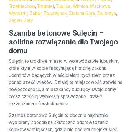
Trzebiechów
,
Trzebiel
,
Tuplice
,
Witnica
,
Wschowa
,
Wymiarki
,
Zabór
,
Zbąszynek
,
Zielona Góra
,
Zwierzyn
,
Żagań
,
Żary
Szamba betonowe Sulęcin –
solidne rozwiązania dla Twojego
domu
Sulęcin to urokliwe miasto w województwie lubuskim,
które kryje w sobie fascynującą historię zakonu
Joannitów, będących właścicielami tych ziem przez
ponad sześć wieków. Dzisiaj ta miejscowość stawia na
nowoczesność, a mieszkańcy budujący swoje domy
coraz częściej wybierają sprawdzone i trwałe
rozwiązania infrastrukturalne.
Szamba betonowe Sulęcin to obecnie najchętniej
wybierany sposób na skuteczne odprowadzanie
ścieków w miejscach, gdzie nie dociera miejska sieć