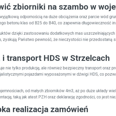
ić zbiorniki na szambo w woj
yjątkową odpornością na duże obciążenia oraz parcie wód grunt
ego betonu klas od B25 do B40, co zapewnia długowieczność ins
tów dzięki zastosowaniu dodatkowych mas uszczelniających ora
zyskują Państwo pewność, że nieczystości nie przedostaną się 
 i transport HDS w Strzelcach
e nie tylko produkcję, ale również bezpieczny transport oraz 
listycznymi pojazdami wyposażonymi w dźwigi HDS, co pozwal
emnościach, od małych zbiorników 4m3, aż po duże układy wi
ację, taką jak atest PZH oraz deklarację zgodności, co jest ni
bka realizacja zamówień