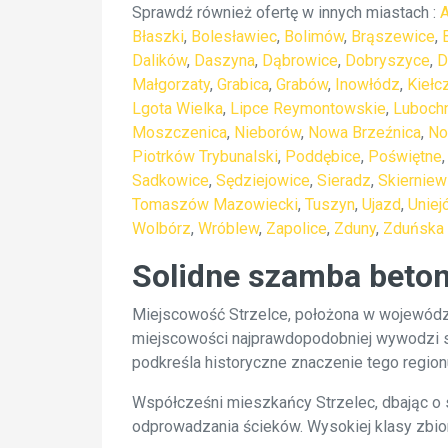
Sprawdź również ofertę w innych miastach :
Błaszki
,
Bolesławiec
,
Bolimów
,
Brąszewice
,
Dalików
,
Daszyna
,
Dąbrowice
,
Dobryszyce
,
D
Małgorzaty
,
Grabica
,
Grabów
,
Inowłódz
,
Kiełc
Lgota Wielka
,
Lipce Reymontowskie
,
Luboch
Moszczenica
,
Nieborów
,
Nowa Brzeźnica
,
No
Piotrków Trybunalski
,
Poddębice
,
Poświętne
Sadkowice
,
Sędziejowice
,
Sieradz
,
Skierniew
Tomaszów Mazowiecki
,
Tuszyn
,
Ujazd
,
Uniej
Wolbórz
,
Wróblew
,
Zapolice
,
Zduny
,
Zduńska
Solidne szamba beton
Miejscowość Strzelce, położona w województw
miejscowości najprawdopodobniej wywodzi si
podkreśla historyczne znaczenie tego region
Współcześni mieszkańcy Strzelec, dbając o
odprowadzania ścieków. Wysokiej klasy zbio