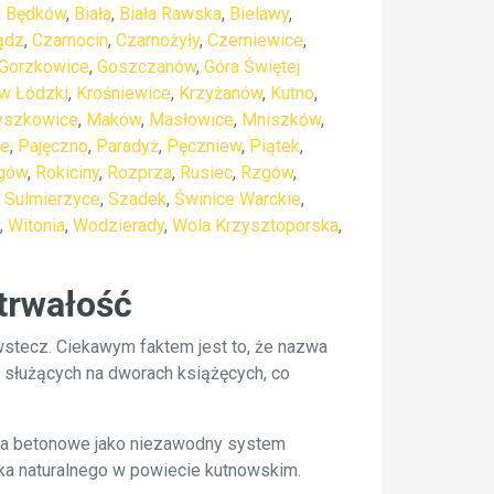
,
Będków
,
Biała
,
Biała Rawska
,
Bielawy
,
ądz
,
Czarnocin
,
Czarnożyły
,
Czerniewice
,
Gorzkowice
,
Goszczanów
,
Góra Świętej
w Łódzki
,
Krośniewice
,
Krzyżanów
,
Kutno
,
yszkowice
,
Maków
,
Masłowice
,
Mniszków
,
ce
,
Pajęczno
,
Paradyż
,
Pęczniew
,
Piątek
,
gów
,
Rokiciny
,
Rozprza
,
Rusiec
,
Rzgów
,
,
Sulmierzyce
,
Szadek
,
Świnice Warckie
,
,
Witonia
,
Wodzierady
,
Wola Krzysztoporska
,
trwałość
wstecz. Ciekawym faktem jest to, że nazwa
 służących na dworach książęcych, co
mba betonowe jako niezawodny system
ka naturalnego w powiecie kutnowskim.