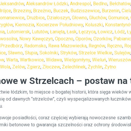
Aleksandrów
,
Aleksandrów Łódzki
,
Andrespol
,
Bedlno
,
Bełchatów
Brójce
,
Brzeziny
,
Brzeźnio
,
Buczek
,
Budziszewice
,
Burzenin
,
Ciel
omaniewice
,
Drużbice
,
Działoszyn
,
Głowno
,
Głuchów
,
Gomunice
,
zygłów
,
Kiernozia
,
Kocierzew Południowy
,
Koluszki
,
Konstantynó
nia
,
Lutomiersk
,
Lututów
,
Łanięta
,
Łask
,
Łęczyca
,
Łowicz
,
Łódź
,
Ł
wosolna
,
Nowy Kawęczyn
,
Opoczno
,
Oporów
,
Ozorków
,
Pabiani
,
Przedbórz
,
Radomsko
,
Rawa Mazowiecka
,
Regnów
,
Ręczno
,
Ro
ice
,
Sławno
,
Słupia
,
Sokolniki
,
Stryków
,
Strzelce Wielkie
,
Sulejów
ów
,
Warta
,
Wartkowice
,
Widawa
,
Wielgomłyny
,
Wieluń
,
Wieruszów
 Wola
,
Zelów
,
Zgierz
,
Złoczew
,
Żelechlinek
,
Żychlin
,
Żytno
owe w Strzelcach – postaw na 
ie łódzkim, to miejsce o bogatej historii, która sięga wieków 
ę od dawnych "strzelców", czyli wyspecjalizowanych łuczników
u.
 swoje posiadłości, coraz częściej wybierają nowoczesne sza
rniki betonowe to gwarancja szczelności oraz ochrony środowis