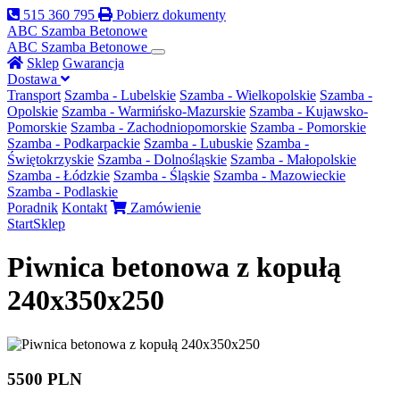
515 360 795
Pobierz dokumenty
ABC Szamba
Betonowe
ABC
Szamba Betonowe
Sklep
Gwarancja
Dostawa
Transport
Szamba - Lubelskie
Szamba - Wielkopolskie
Szamba -
Opolskie
Szamba - Warmińsko-Mazurskie
Szamba - Kujawsko-
Pomorskie
Szamba - Zachodniopomorskie
Szamba - Pomorskie
Szamba - Podkarpackie
Szamba - Lubuskie
Szamba -
Świętokrzyskie
Szamba - Dolnośląskie
Szamba - Małopolskie
Szamba - Łódzkie
Szamba - Śląskie
Szamba - Mazowieckie
Szamba - Podlaskie
Poradnik
Kontakt
Zamówienie
Start
Sklep
Piwnica betonowa z kopułą
240x350x250
5500 PLN