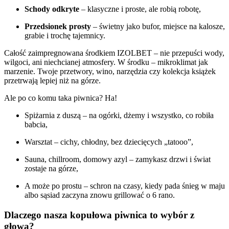
Schody odkryte
– klasyczne i proste, ale robią robotę,
Przedsionek prosty
– świetny jako bufor, miejsce na kalosze,
grabie i trochę tajemnicy.
Całość zaimpregnowana środkiem IZOLBET – nie przepuści wody,
wilgoci, ani niechcianej atmosfery. W środku – mikroklimat jak
marzenie. Twoje przetwory, wino, narzędzia czy kolekcja książek
przetrwają lepiej niż na górze.
Ale po co komu taka piwnica? Ha!
Spiżarnia z duszą – na ogórki, dżemy i wszystko, co robiła
babcia,
Warsztat – cichy, chłodny, bez dziecięcych „tatooo”,
Sauna, chillroom, domowy azyl – zamykasz drzwi i świat
zostaje na górze,
A może po prostu – schron na czasy, kiedy pada śnieg w maju
albo sąsiad zaczyna znowu grillować o 6 rano.
Dlaczego nasza kopułowa piwnica to wybór z
głową?