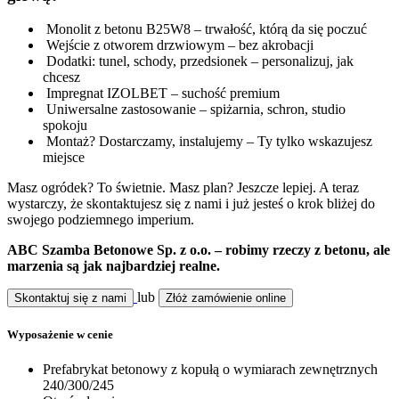
Monolit z betonu B25W8 – trwałość, którą da się poczuć
Wejście z otworem drzwiowym – bez akrobacji
Dodatki: tunel, schody, przedsionek – personalizuj, jak
chcesz
Impregnat IZOLBET – suchość premium
Uniwersalne zastosowanie – spiżarnia, schron, studio
spokoju
Montaż? Dostarczamy, instalujemy – Ty tylko wskazujesz
miejsce
Masz ogródek? To świetnie. Masz plan? Jeszcze lepiej. A teraz
wystarczy, że skontaktujesz się z nami i już jesteś o krok bliżej do
swojego podziemnego imperium.
ABC Szamba Betonowe Sp. z o.o. – robimy rzeczy z betonu, ale
marzenia są jak najbardziej realne.
lub
Skontaktuj się z nami
Złóż zamówienie online
Wyposażenie w cenie
Prefabrykat betonowy z kopułą o wymiarach zewnętrznych
240/300/245