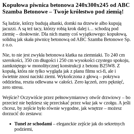
Kopułowa piwnica betonowa 240x300x245 od ABC
Szamba Betonowe – Twoje królestwo pod ziemią!
Są ludzie, którzy budują altanki, domki na drzewie albo kupują
jacuzzi. A są też tacy, którzy robią krok dalej i… schodzą pod
ziemię – dosłownie. Dla nich mamy coś wyjątkowego: kopułową,
solidną jak skała piwnicę betonową od ABC Szamba Betonowe Sp.
z o.o.
Nie, to nie jest zwykła betonowa klatka na ziemniaki. To 240 cm
szerokości, 350 cm długości i 250 cm wysokości czystego spokoju,
zamkniętego w monolitycznej konstrukcji z betonu B25W8. Z
kopułą, która nie tylko wygląda jak z planu filmu sci-fi, ale i
świetnie znosi naciski ziemi. Wykończona z głową – pokrywa
oddzielna, reszta odlewana w całości. Zero łączeń, zero pęknięć,
zero stresu.
Wejście? Oczywiście przez pełnowymiarowy otwór drzwiowy – bo
przecież nie będziesz się przeciskać przez właz jak w czołgu. A jeśli
chcesz, by zejście było równie wygodne, jak wnętrze – możesz
dorzucić do zestawu:
Tunel ze schodami
– eleganckie zejście jak do sekretnych
podziemi,